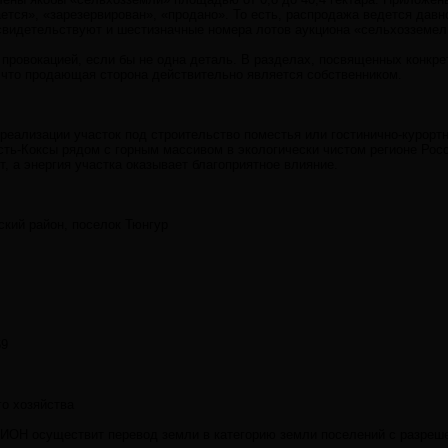
тся», «зарезервирован», «продано». То есть, распродажа ведется давн
свидетельствуют и шестизначные номера лотов аукциона «сельхозземел
провокацией, если бы не одна деталь. В разделах, посвященных конкре
что продающая сторона действительно является собственником.
еализации участок под строительство поместья или гостинично-курортн
Усть-Коксы рядом с горным массивом в экологически чистом регионе Рос
 а энергия участка оказывает благоприятное влияние.
ский район, поселок Тюнгур
69
го хозяйства
СИОН осуществит перевод земли в категорию земли поселений с разре