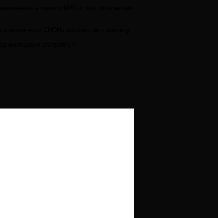
назначения» в «земли ИЖС», это полномочия
де названного СИОНа продает ее в розницу.
 под жилищную застройку?