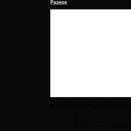
Разное
Страницы:
1
КАК РАСПРОДАЮТ ЗЕ
#1
04.01.2011 14:40:03
На рекламном рынке США, Герма