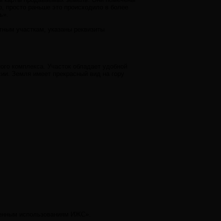
о, просто раньше это происходило в более
ь».
тным участкам, указаны реквизиты
ого комплекса. Участок обладает удобной
сии. Земля имеет прекрасный вид на гору
шенным использованиям ИЖС».