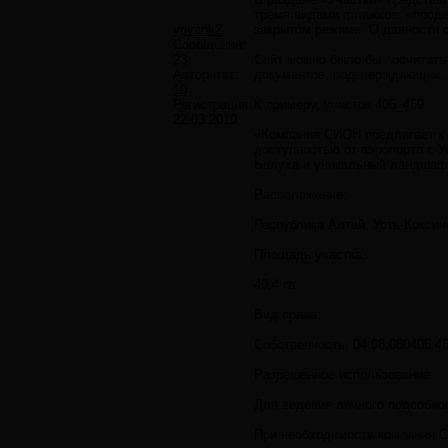
тремя видами флажков: «продае
vovank2
закрытом режиме. О давности 
Сообщений:
23
Сайт можно было бы посчитать 
Авторитет:
документов, подтверждающих, 
10
Регистрация:
К примеру, участок 405_469.
22.03.2010
«Компания СИОН предлагает к р
доступностью от аэропорта г. 
Белуха и уникальный ландшафт,
Расположение:
Республика Алтай, Усть-Коксин
Площадь участка:
40,4 га
Вид права:
Собственность, 04:08:080405:4
Разрешенное использование:
Для ведения личного подсобно
При необходимости компания 