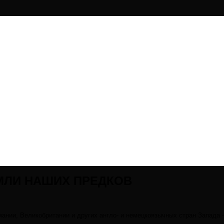
МЛИ НАШИХ ПРЕДКОВ
нии, Великобритании и других англо- и немецкоязычных стран Запада 