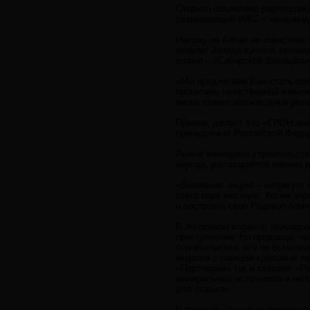
Открыто объявлена распродажа 
разрешающий ИЖС – «индивиду
Никому на Алтае не известная
семьям Запада лучшие заповед
штамп – «Сибирской Швейцари
«Мы предлагаем Вам стать обла
пропитано таинственной живите
вновь станет полноводной рек
Причем, делает это «СИОН зем
принадлежат Российской Федер
Любое жилищное строительство
народа, распродается именно 
«Внимание, акция! – интригует
всего пару месяцев. Хотим обр
и построить свое Родовое пом
В Уголовном кодексе, природоо
преступления. Но продавца, н
строительство, это не останав
ведется с санкции «деловых п
«Партнерам» так и сказано: «
минеральных источников и непо
для отдыха».
В разделе «Участки» представ