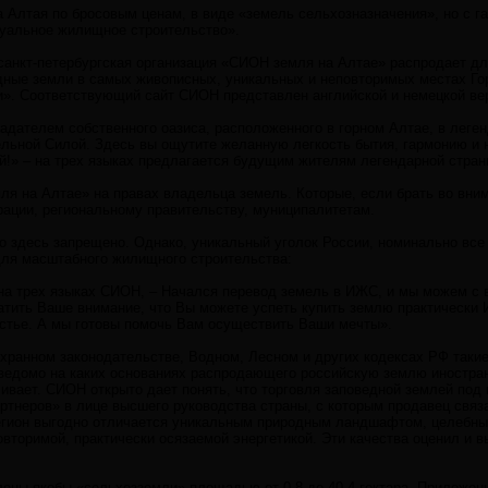
Алтая по бросовым ценам, в виде «земель сельхозназначения», но с га
альное жилищное строительство».
 санкт-петербургская организация «СИОН земля на Алтае» распродает д
ные земли в самых живописных, уникальных и неповторимых местах Горн
и». Соответствующий сайт СИОН представлен английской и немецкой в
дателем собственного оазиса, расположенного в горном Алтае, в леген
льной Силой. Здесь вы ощутите желанную легкость бытия, гармонию и н
ой!» – на трех языках предлагается будущим жителям легендарной стра
ля на Алтае» на правах владельца земель. Которые, если брать во вни
ации, региональному правительству, муниципалитетам.
 здесь запрещено. Однако, уникальный уголок России, номинально вс
для масштабного жилищного строительства:
 на трех языках СИОН, – Начался перевод земель в ИЖС, и мы можем с в
атить Ваше внимание, что Вы можете успеть купить землю практически 
естье. А мы готовы помочь Вам осуществить Ваши мечты».
хранном законодательстве, Водном, Лесном и других кодексах РФ такие
еведомо на каких основаниях распродающего российскую землю иностр
ливает. СИОН открыто дает понять, что торговля заповедной землей по
артнеров» в лице высшего руководства страны, с которым продавец свя
Регион выгодно отличается уникальным природным ландшафтом, целебны
вторимой, практически осязаемой энергетикой. Эти качества оценил и 
лены якобы «сельхозземли» площадью от 0,8 до 40,4 гектара. Приложе