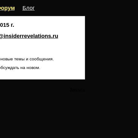
орум
Блог
15 г.
insiderrevelations.ru
ь новые темы и сообщения.
обсуждать на новом.
Закрыть