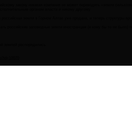
сийскому закону никакая компания не может переводить «земли сельхоз
исполнительным органам власти и никому другому.
 российская земля в Горном Алтае уже продана, и теперь структуры вро
вать российские заповедные земли иностранцам (и кому бы то ни было)
ой землей распорядились.
hp?id=10070