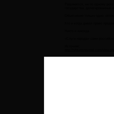
Разумеется, ни по одному рос
государства, делегированные 
Объяснение только одно: оптом
Кто и когда давал право прода
Никто и никогда.
«Слуги народа» сами российск
Источник:
http://shturmnovosti.com/view.p