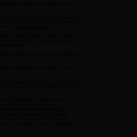
рантиями скорейшего перевода в статус,
ля жилищного строительства состоятельным
ого Алтая, или – есть такой расхожий
ерсиями
http://www.sionaltai.ru/
.
дарной стране Шамбала, где все вокруг
астоящее счастье, а родник жизни в вас
ны Шамбалы.
мание законодательство и Конституцию РФ,
е еще являющийся достоянием страны и
ысокой гарантией сказать, что займет это
ИЖС по цене сельхоз, в удивительном месте
 вещи однозначно трактуются как
анцам под массовое жилищное
д масштабное заселение иностранцами
зан тесными отношениями. В разделе
м горным воздухом, живой водой из
высший истеблишмент страны, выбирая Алтай
ны карты продаваемых земель. Они помечены