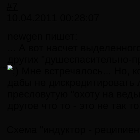
#7
10.04.2011 00:28:07
newgen пишет:
... А вот насчет выделенног
других "душеспасительно-п
Мне встречалось... Но, к
fire
дабы не дискредитировать 
пресловутую "охоту на ведьм
другое что то - это не так то
Схема "индуктор - реципиен