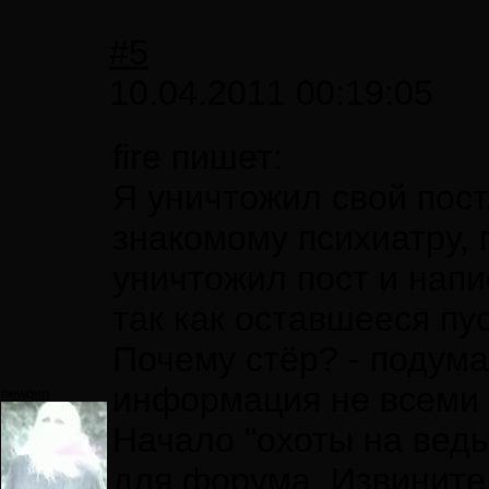
#5
10.04.2011 00:19:05
fire пишет:
Я уничтожил свой пост
знакомому психиатру, 
уничтожил пост и напи
так как оставшееся пу
Почему стёр? - подум
информация не всеми 
newgen
Начало "охоты на ведь
для форума. Извините 