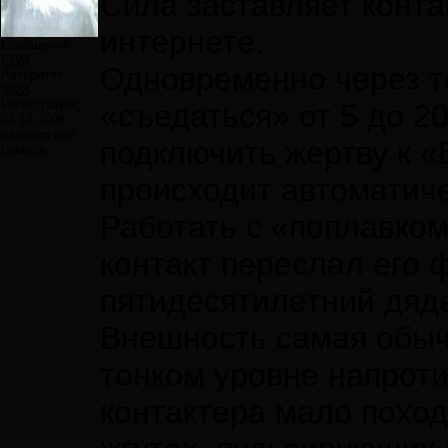
Сила заставляет конта
интернете.
Сообщений:
6193
Одновременно через т
Авторитет:
3628
Регистрация:
«съедаться» от 5 до 2
03.12.2009
infinitum-ego
подключить жертву к 
balance
происходит автоматиче
Работать с «поплавко
контакт переслал его
пятидесятилетний дяде
Внешность самая обыч
тонком уровне напроти
контактера мало поход