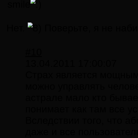
smile
Нет.
Поверьте, я не наби
#10
13.04.2011 17:00:07
Страх является мощным
можно управлять челове
астрале мало кто бывае
понимает как там все у
Вследствии того, что а
даже и все пользовател