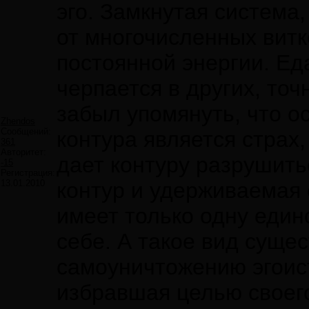
эго. Замкнутая система
от многочисленных витк
постоянной энергии. Еда
черпается в других, точ
забыл упомянуть, что о
Zhendos
Сообщений:
контура является страх,
361
Авторитет:
дает контуру разрушиться
-15
Регистрация:
13.01.2010
контур и удерживаемая с
имеет только одну един
себе. А такое вид суще
самоуничтожению эгоис
избравшая целью своег