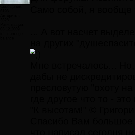
Сообщений:
Само собой, я вообще 
6193
Авторитет:
3628
Регистрация:
... А вот насчет выдел
03.12.2009
infinitum-ego
balance
на других "душеспаси
Мне встречалось... Но,
дабы не дискредитиро
пресловутую "охоту на 
где другое что то - это 
"К высотам!" © Григор
Спасибо Вам большое з
что написал сегодня н