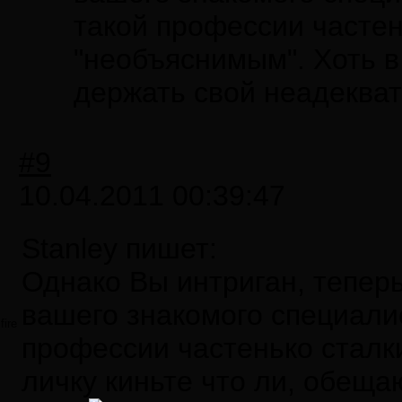
такой профессии частен
"необъяснимым". Хоть в
держать свой неадекват
#9
10.04.2011 00:39:47
Stanley пишет:
Однако Вы интриган, теперь
вашего знакомого специали
fire
профессии частенько сталк
личку киньте что ли, обеща