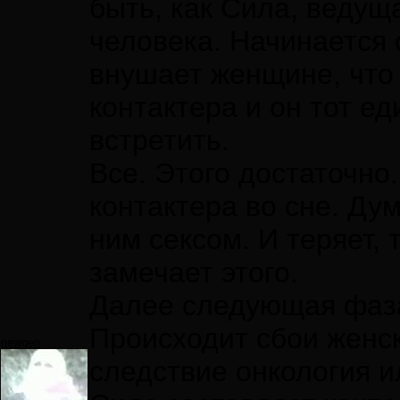
быть, как Сила, ведуща
человека. Начинается
внушает женщине, что
контактера и он тот е
встретить.
Все. Этого достаточн
контактера во сне. Ду
ним сексом. И теряет,
замечает этого.
Далее следующая фаза
Происходит сбои женски
newgen
следствие онкология и