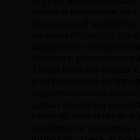
жгутах, пульсирующих 
белыми похожими на п
макушечной чакрой ко
на шевелящегося осьм
соединялся энергетич
облаком, расположенн
Такую картину видел я
воспринимали «поплав
одухотворенное сущест
делал во время интер
головой контактера- э
восприятия человека 
иллюзии. Здесь вспом