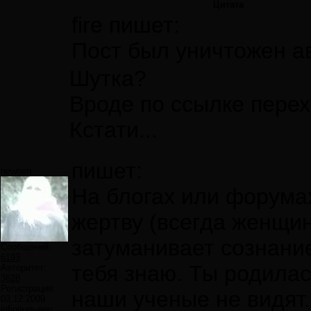
Цитата
fire пишет:
Пост был уничтожен а
Шутка?
Вроде по ссылке перехо
Кстати...
пишет:
newgen
На блогах или форума
жертву (всегда женщин
затуманивает сознани
Сообщений:
6193
тебя знаю. Ты родилас
Авторитет:
3628
Регистрация:
наши ученые не видят.
03.12.2009
infinitum-ego