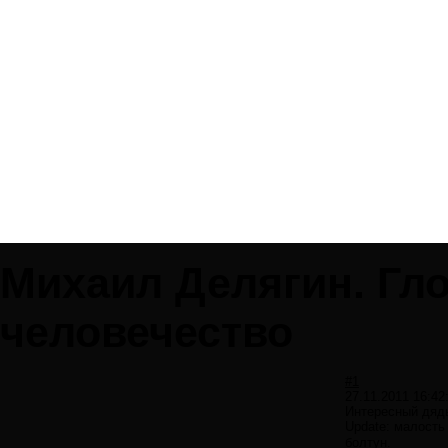
Михаил Делягин. Гл
человечество
#1
27.11.2011 16:42
Интересный дядь
Update: малость
болтун.