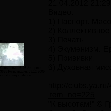
21.04.2012 21:29
Видео.
1) Паспорт. Мас
2) Коллективное
3) Печать.
newgen
4) Экуменизм. Е
5) Прививки.
6) Духовная мис
Сообщений:
6193
Авторитет:
3628
Регистрация:
03.12.2009
infinitum-ego balance
http://clubs.ya.
item_no=225
"К высотам!" © 