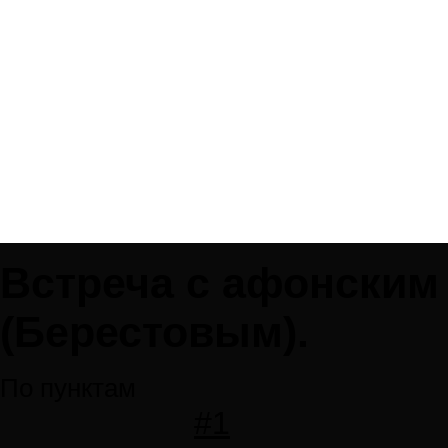
Встреча с афонским
(Берестовым).
По пунктам
#1