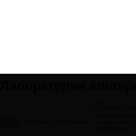
Лаборатория альтер
#1
02.05.2012 17:5
Очень интересн
Селена
нашим темам.
Сообщений:
2115
Авторитет:
4310
Регистрация:
01.03.2010
http://lah.ru/