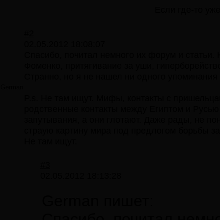
Если где-то уж
#2
02.05.2012 18:08:07
Спасибо, почитал немного их форум и статьи.
Фоменко, притягивание за уши, гиперборейств
Странно, но я не нашел ни одного упоминания п
German
P.s. Не там ищут. Мифы, контакты с пришель
родственные контакты между Египтом и Русью -
запутывания, а они глотают. Даже рады, не по
страую картину мира под предлогом борьбы за
Не там ищут.
#3
02.05.2012 18:13:28
German пишет:
Спасибо, почитал немно