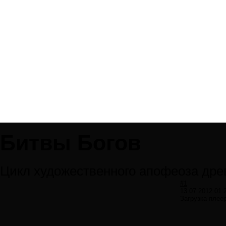
Битвы Богов
Цикл художественного апофеоза дре
#1
13.07.2012 01:
Загрузка плее