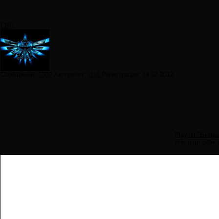
CBR
Сообщений:
1309
Авторитет:
-110
Регистрация:
14.02.2012
Playlist "Битв
«Не ищи себя 