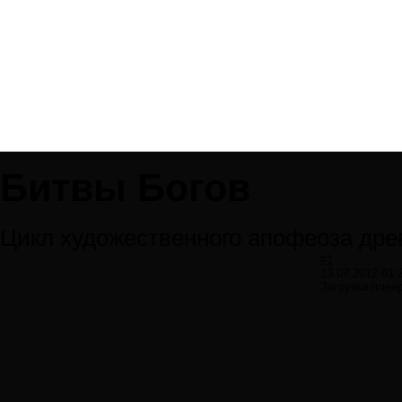
Битвы Богов
Цикл художественного апофеоза дре
#1
13.07.2012 01:
Загрузка плее