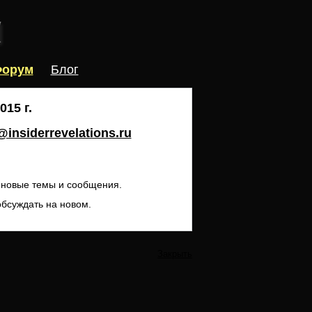
орум
Блог
15 г.
insiderrevelations.ru
ь новые темы и сообщения.
обсуждать на новом.
Закрыть