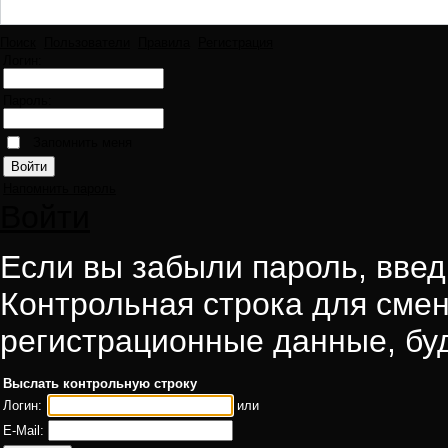
Поиск
Пользователи
Правила
Регистрация
Логин:
Пароль:
Запомнить меня
Напомнить пароль
Войти
Если вы забыли пароль, введи
Контрольная строка для смен
регистрационные данные, буд
Выслать контрольную строку
Логин:
или
E-Mail: