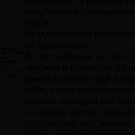
человеком, и поэтому н
углубляется одновреме
души.
Разделения во времени
не существует.
Инженер
Сообщений:
В этих небесах мы пост
301
Авторитет:
любили и почитали во в
1875
Регистрация:
11.09.2014
ранее или все еще жив
себя, таких же счастлив
форме, которую мы люб
сознание наших земных
расцветают все земные 
Когда дело идет об ист