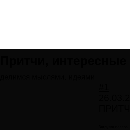
Притчи, интересные 
делимся мыслями, идеями
#1
26.03.
ПРИТЧ
Загрузка плеера