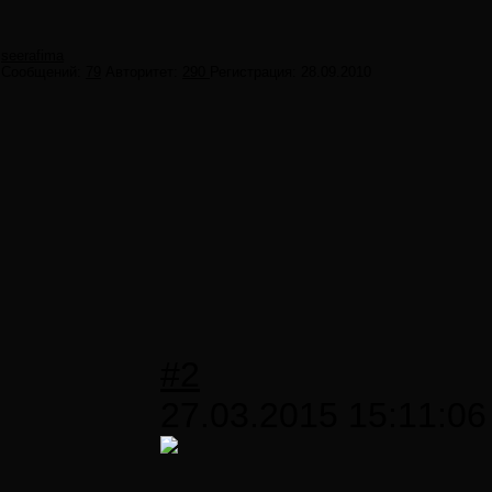
seerafima
Сообщений:
79
Авторитет:
290
Регистрация:
28.09.2010
#2
27.03.2015 15:11:06