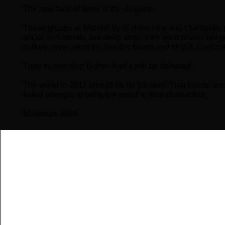
The new face of terror is the disguise
These groups at first will try to show nice and charitable
social and morals, but deep down they want power, not get
culture never bend the law backward and stupid. Civilizat
They try one step higher. And it will be defeated.
The world in 2011 should be on full alert. That initiate an
failed attempts to bring the world to final destruction.
Maximum alert!