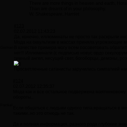
There are more things in heaven and earth, Horat
Than are dreamt of in your philosophy.
W. Shakespeare, Hamlet
#123
02.07.2012 11:43:23
Да, конечно, иллюминаты не просто так раскрыли ин
Мода на оккультизм в массах приняла угрожающие 
В качестве примера могу всем посоветовать обратит
German
нет!!! Иллюминати (с подписью новус ордо секулорум
темный ангел, несущий свет, богоборцы, демоны, роз
Просветленные сатанисты заручились симпатией н
#124
02.07.2012 12:35:37
Мода как и все остальное подвержена маятниковому 
обороты..
Frenkel
Если общаться с людьми одного типа,вращаться в мес
такими..но это отнюдь не так.
Да и полная информация, разного рода глубокие знан