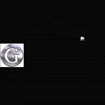
#122
14.12.2011 22:10:08
Цитата
# 124 Frenkel пишет:
Не понял,а что из того,что след. год дракона?
Ну как же,
Frenkel
,
мы тут уже столько о рептилиях
Greg
Дракон — рептилия, воплощающая первобытную мощь: 
на 70 мил. лет назад, в эпоху динозавров, чтобы понят
Дальнем Востоке и недоброжелательны на Западе, их с
Великий источник христианской веры — Библия. В перв
драконы. Трое из них особенно выделяются в Ветхом з
Сообщений:
(27:1) и у Иова (40-41). О драконах рассказывается та
3270
Авторитет:
В этом тексте, который предложит средневековому во
11325
которая будет принята средневековым миром. Этот драк
Регистрация:
церковным драконом, главой всех других — воплощение
07.02.2011
СИМВОЛ ДРАКОНА СКВОЗЬ ВЕКА И КУЛЬТ