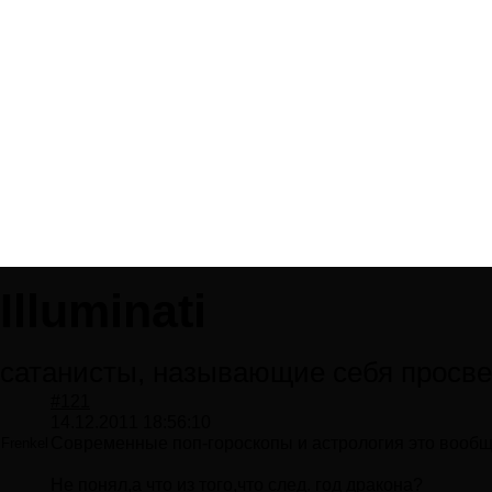
Illuminati
сатанисты, называющие себя просв
#121
14.12.2011 18:56:10
Современные поп-гороскопы и астрология это вооб
Frenkel
Не понял,а что из того,что след. год дракона?