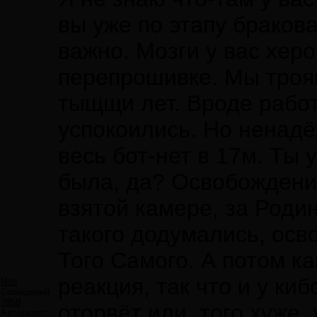
вы уже по этапу бракова
важно. Мозги у вас хер
перепрошивке. Мы троян
тыщщи лет. Вроде работ
успокоились. Но ненад
весь бот-нет в 17м. Ты 
была, да? Освобождени
взятой камере, за Роди
такого додумались, осво
Того Самого. А потом ка
реакция, так что и у ки
Neo
Сообщений:
7859
оторвёт или, того хуже, 
Авторитет: