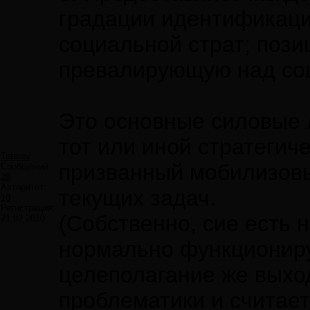
градации идентификаци
социальной страт; поз
превалирующую над со
Это основные силовые л
тот или иной стратегич
Teterev
призванный мобилизов
Сообщений:
28
Авторитет:
текущих задач.
10
Регистрация:
(Собственно, сие есть н
21.02.2010
нормально функционир
целеполагание же выхо
проблематики и считает