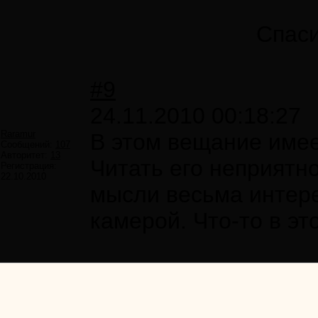
Спаси
#9
24.11.2010 00:18:27
Raramur
В этом вещание имее
Сообщений:
107
Авторитет:
13
Читать его неприятн
Регистрация:
22.10.2010
мысли весьма интер
камерой. Что-то в эт