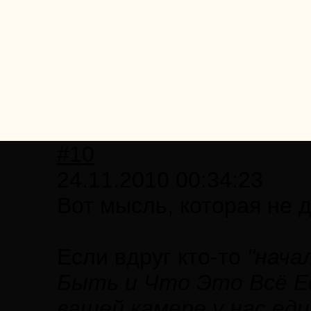
#10
24.11.2010 00:34:23
Вот мысль, которая не д
Если вдруг кто-то
"нача
Быть и Что Это Всё Е
вашей камере у нас ед