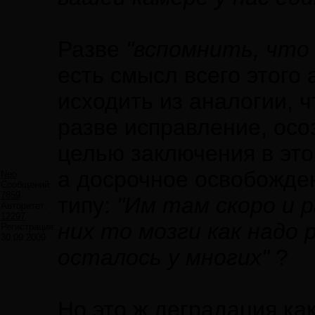
Разве
"вспомнить, что 
есть смысл всего этого 
исходить из аналогии, ч
разве исправление, осо
целью заключения в это
а досрочное освобожде
Neo
Сообщений:
7859
типу:
"Им там скоро и 
Авторитет:
12297
них то мозги как надо
Регистрация:
30.09.2009
осталось у многих"
?
Но это ж деградация как