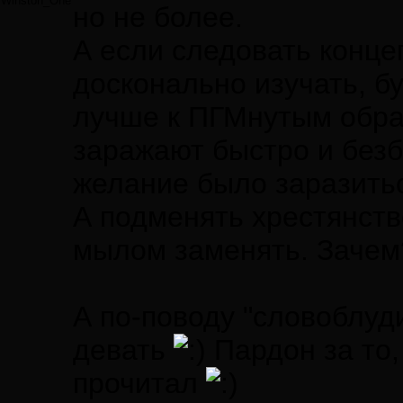
Winston_One
но не более.
А если следовать конце
досконально изучать, бу
лучше к ПГМнутым обрат
заражают быстро и безб
желание было заразить
А подменять хрестянств
мылом заменять. Зачем
А по-поводу "словоблуд
девать
Пардон за то,
прочитал