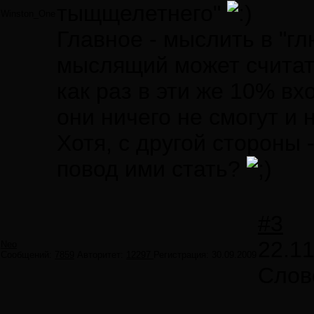
тыщщелетнего"
Winston_One
Главное - мыслить в "г
мыслящий может считать
как раз в эти же 10% вх
они ничего не смогут и 
Хотя, с другой стороны 
повод ими стать?
#3
22.11
Neo
Сообщений:
7859
Авторитет:
12297
Регистрация:
30.09.2009
Слов