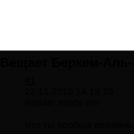
Вещает Беркем-Аль
#1
22.11.2010 14:19:19
/insider mode on/
Что ты вообще возомнил