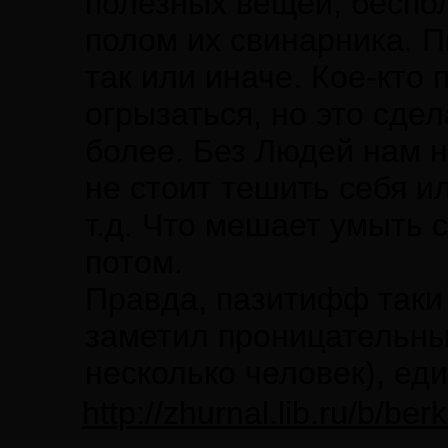
полезных вещей, беспо
полом их свинарника. П
так или иначе. Кое-кто 
огрызаться, но это сде
более. Без Людей нам н
не стоит тешить себя и
т.д. Что мешает умыть 
потом.
Правда, пазитифф таки 
заметил проницательны
несколько человек), ед
http://zhurnal.lib.ru/b/be