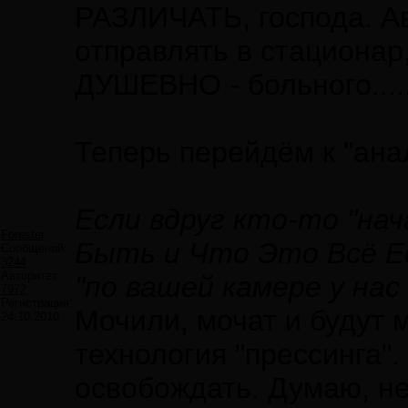
РАЗЛИЧАТЬ, господа. Ав
отправлять в стационар,
ДУШЕВНО - больного.....
Теперь перейдём к "ана
Если вдруг кто-то "на
Forester
Быть и Что Это Всё Ес
Сообщений:
3244
Авторитет:
"по вашей камере у на
7972
Регистрация:
Мочили, мочат и будут 
24.10.2010
технология "прессинга".
освобождать. Думаю, не