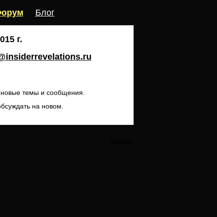
орум
Блог
15 г.
insiderrevelations.ru
ь новые темы и сообщения.
обсуждать на новом.
Закрыть