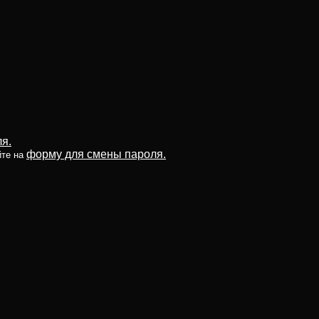
я.
форму для смены пароля.
йте на