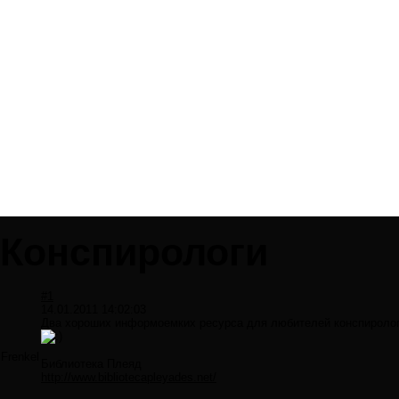
Конспирологи
#1
14.01.2011 14:02:03
Два хороших информоемких ресурса для любителей конспироло
Frenkel
Библиотека Плеяд
http://www.bibliotecapleyades.net/