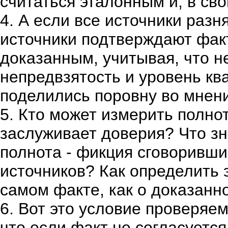
считаться эталонным и, в св
4. А если все источники разн
источники подтверждают факт
доказанным, учитывая, что 
непредвзятость и уровень кв
поделились поровну во мнен
5. Кто может измерить полно
заслуживает доверия? Что зна
полнота - фикция сговоривш
источников? Как определить э
самом факте, как о доказанн
6. Вот это условие проверяе
что если факт не согласуется