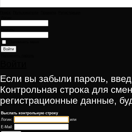
Поиск
Пользователи
Правила
Регистрация
Логин:
Пароль:
Запомнить меня
Напомнить пароль
Войти
Если вы забыли пароль, введи
Контрольная строка для смен
регистрационные данные, буд
Выслать контрольную строку
Логин:
или
E-Mail: