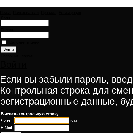
Поиск
Пользователи
Правила
Регистрация
Логин:
Пароль:
Запомнить меня
Напомнить пароль
Войти
Если вы забыли пароль, введи
Контрольная строка для смен
регистрационные данные, буд
Выслать контрольную строку
Логин:
или
E-Mail: