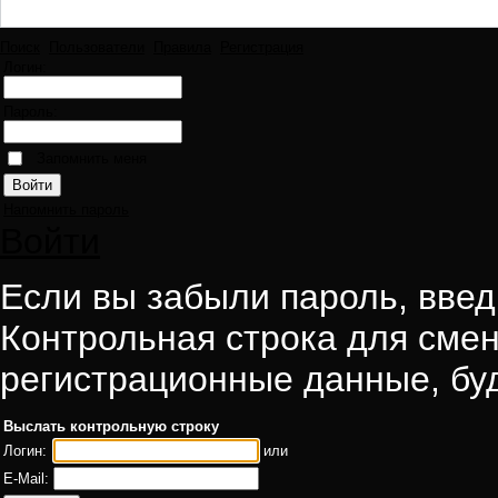
Поиск
Пользователи
Правила
Регистрация
Логин:
Пароль:
Запомнить меня
Напомнить пароль
Войти
Если вы забыли пароль, введи
Контрольная строка для смен
регистрационные данные, буд
Выслать контрольную строку
Логин:
или
E-Mail: