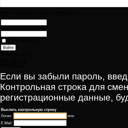
Поиск
Пользователи
Правила
Регистрация
Логин:
Пароль:
Запомнить меня
Напомнить пароль
Войти
Если вы забыли пароль, введи
Контрольная строка для смен
регистрационные данные, буд
Выслать контрольную строку
Логин:
или
E-Mail: