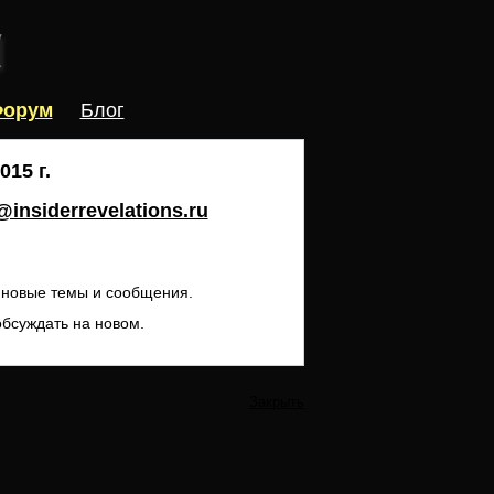
орум
Блог
15 г.
insiderrevelations.ru
ь новые темы и сообщения.
обсуждать на новом.
Закрыть