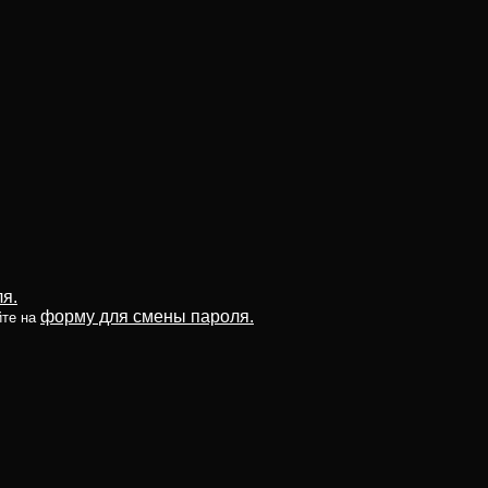
я.
форму для смены пароля.
йте на