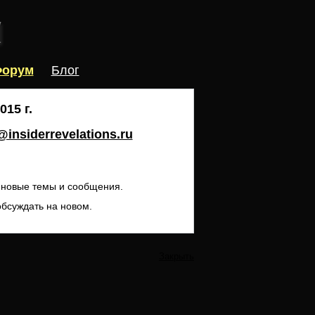
орум
Блог
15 г.
insiderrevelations.ru
ь новые темы и сообщения.
обсуждать на новом.
Закрыть