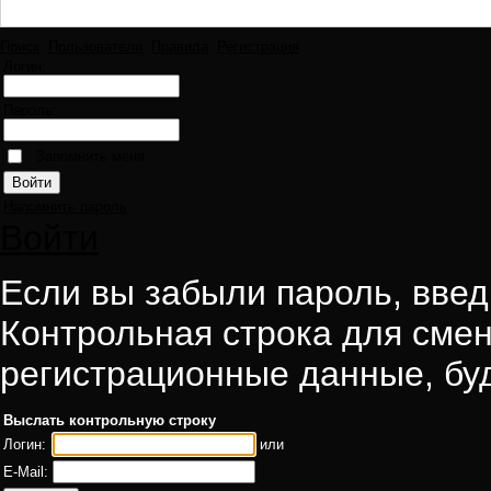
Поиск
Пользователи
Правила
Регистрация
Логин:
Пароль:
Запомнить меня
Напомнить пароль
Войти
Если вы забыли пароль, введи
Контрольная строка для смен
регистрационные данные, буд
Выслать контрольную строку
Логин:
или
E-Mail: