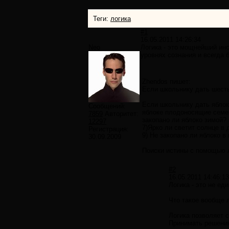
Теги:
логика
#1
16.05.2011 14:26:34
Neo
Логика - это мощнейший инс
уровнях сознания и всегда 
Zhendos пишет:
Если школьнику дать шесть 
Если школьнику дать яблоко
Сообщений:
яблоке плодоносящие семен
7859
Авторитет:
закопано ли яблоко зимой?
12297
7)Ярко ли светит солнце в 
Регистрация:
9) Не закопано ли яблоко в
30.09.2009
Поиски истины с помощью л
#2
16.05.2011 14:46:13
Логика - это не ед
Что такое вообще 
Логика позволяет 
Принимать решения