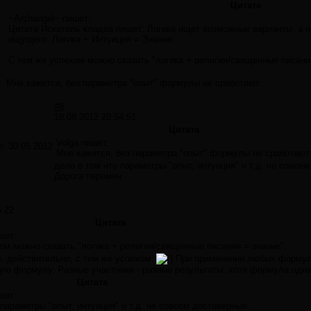
Цитата
~Archangel~ пишет:
Цитата Искатель кладов пишет: Логика ищет возможные варианты, а 
ищущего. Логика + Интуиция = Знание.
С тем же успехом можно сказать "логика + религия/священные писания
Мне кажется, без параметра "опыт" формулы не сработают.
#8
18.08.2012 20:54:51
Цитата
Volga пишет:
я:
30.05.2012
Мне кажется, без параметра "опыт" формулы не сработают
дело в том что параметры "опыт, интуиция" и т.д. не совсе
Дорога перемен
6:22
Цитата
шет:
ом можно сказать "логика + религия/священные писания = знание".
, действительно, с тем же успехом.
При применении любых формул, 
ую формулу. Разные участники - разные результаты, хотя формула одна 
Цитата
шет:
 параметры "опыт, интуиция" и т.д. не совсем достоверные.