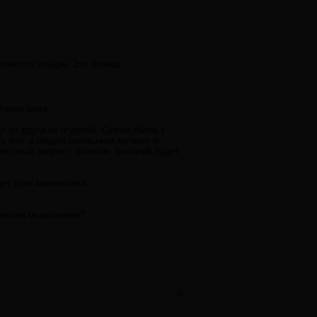
танется четыре. Это логика.
таком виде:
г от друга не отделяй. Сумма яблок у
ть что: в общем школьника мучают и
звестный вопрос - ответом. Который будет
ит урок математики.
гическим мышлением?
0