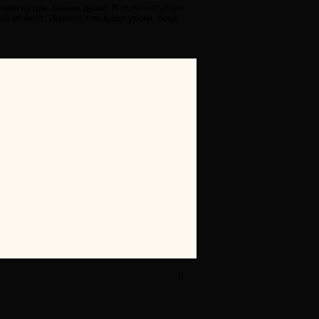
ения нутра, знание души. И если интуиция
ный момент. Именно там ваши уроки, пока
0