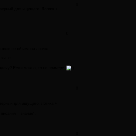
0
 верный для ищущего. Логика +
0
зываю ее объемная логика.
 выше.
адачу? Если можно, то на примере.
0
верный для ищущего. Логика +
писания = знание".
0