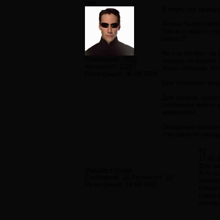
Neo
В мире, где правда
Логика бывает раз
Там все просто - 
равно В".
Но эта логика - не
Сообщений:
7859
никогда не бывает
Авторитет:
12297
более сложная лог
Регистрация:
30.09.2009
Она позволяет реш
Для начала, нужно
человеком можно х
невменяем.
Овладение объемной
способны ей овладе
#3
17.05.
Для по
Максим Руднев
А то ч
Сообщений:
16
Авторитет:
10
именно
Регистрация:
19.08.2010
Общать
Написа
воспри