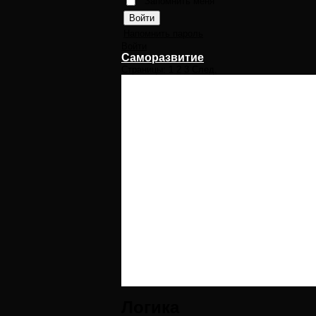
Запомнить меня
Напомнить пароль
Войти
Саморазвитие
Страницы:
1
2
3
След.
Логика