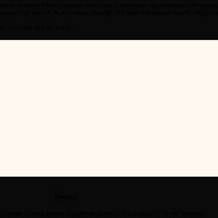
ному мнению важны и опыт, и логика, и интуиция, но интуиция это ощущ
еприятное место, то это лишь потому, что вам там самое место, на дан
о, поэтому всё истинно.
Цитата
бъёмная логика решит подобную задачу? Если можно, то на примере.