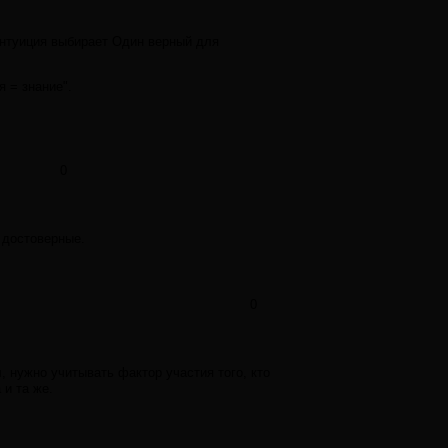
интуиция выбирает Один верный для
 = знание".
0
.
м достоверные.
0
нужно учитывать фактор участия того, кто
и та же.