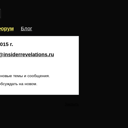
орум
Блог
15 г.
insiderrevelations.ru
ь новые темы и сообщения.
обсуждать на новом.
Закрыть