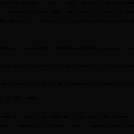
гучий интеллект, большое кол-во знаний у человека - это еще не критер
льно, быстро и решительно, добрая воля и вера решают больше. А верн
 быть необразованны. Доярка может быть достаточно образованной. А к
ения даже с большим дублированием сойдет на НЕТ после серьезной кат
сходит часто по действием той же самой массы. Кто то из массы создае
азовательная роль электронных СМИ возможна исключительно при соблю
телных балов набрал?...
2:47:15
рман. Во-первых, полного равенства никогда не будет. Да и не нужно оно
деальную систему мы уже разобрали - это неокоммунизм. Там будет все 