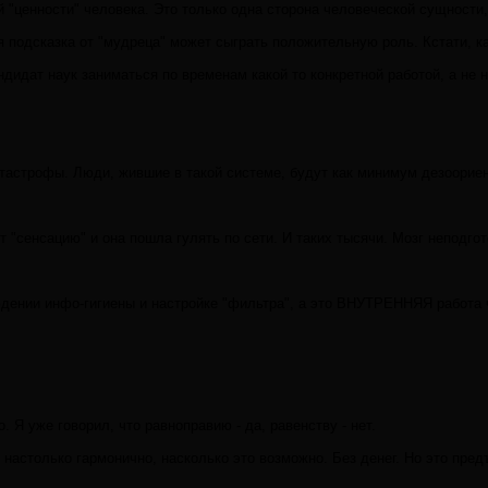
ий "ценности" человека. Это только одна сторона человеческой сущности
ая подсказка от "мудреца" может сыграть положительную роль. Кстати,
андидат наук заниматься по временам какой то конкретной работой, а 
астрофы. Люди, жившие в такой системе, будут как минимум дезоориенти
т "сенсацию" и она пошла гулять по сети. И таких тысячи. Мозг непод
дении инфо-гигиены и настройке "фильтра", а это ВНУТРЕННЯЯ работа 
. Я уже говорил, что равноправию - да, равенству - нет.
настолько гармонично, насколько это возможно. Без денег. Но это предъ