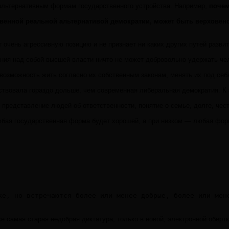
 альтернативным формам государственного устройства. Например,
почем
венной реальной альтернативой демократии, может быть верховенс
очень агрессивную позицию и не признает ни каких других путей развит
ания над собой высшей власти ничто не может добровольно удержать чел
озможность жить согласно их собственным законам, менять их под себя
ествовала гораздо дольше, чем современная либеральная демократия. К
представление людей об ответственности, понятие о семье, долге, чес
юбая государственная форма будет хорошей, а при низком — любая фор
же самая старая
не
добрая диктатура, только в новой, электронной оберт