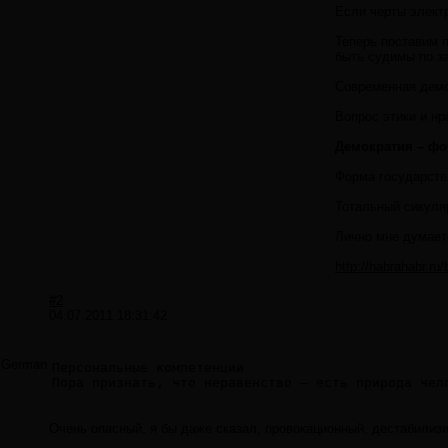
Если черты элект
Теперь поставим 
быть судимы по з
Современная демок
Вопрос этики и нр
Демократия – фо
Форма государств
Тотальный сикуля
Лично мне думает
http://habrahabr.ru
#2
04.07.2011 18:31:42
German
Персональные компетенции

Очень опасный, я бы даже сказал, провокационный, дестабилизи