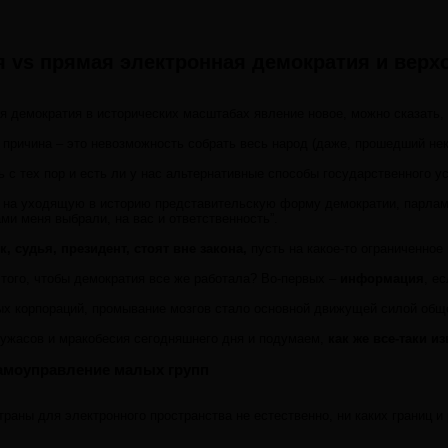
 vs прямая электронная демократия и верх
 демократия в исторических масштабах явление новое, можно сказать, 
 причина – это невозможность собрать весь народ (даже, прошедший нек
 с тех пор и есть ли у нас альтернативные способы государственного у
на уходящую в историю представительскую форму демократии, парламента
ами меня выбрали, на вас и ответственность”.
к, судья, президент, стоят вне закона,
пусть на какое-то ограниченное
 того, чтобы демократия все же работала? Во-первых –
информация
, е
ых корпораций, промывание мозгов стало основной движущей силой общ
 ужасов и мракобесия сегодняшнего дня и подумаем,
как же все-таки и
амоуправление малых групп
траны для электронного пространства не естественно, ни каких границ 