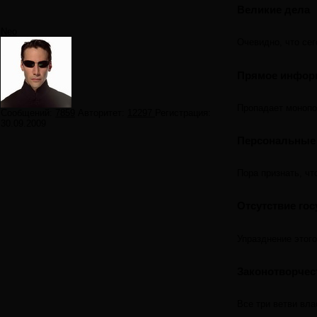
Великие дела
Neo
Очевидно, что сег
Прямое инфор
Пропадает монопол
Сообщений:
7859
Авторитет:
12297
Регистрация:
30.09.2009
Персональные
Пора признать, ч
Отсутствие го
Упразднение этого
Законотворчес
Все три ветви вла