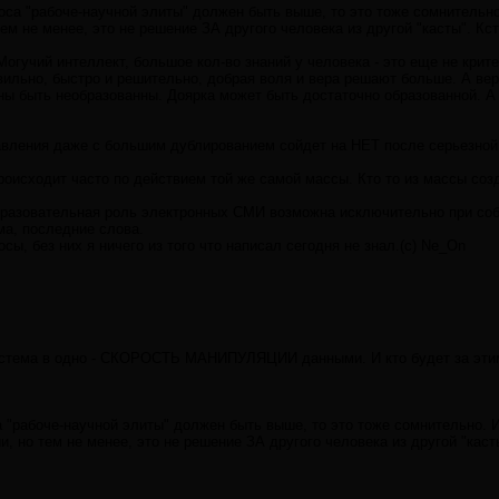
олоса "рабоче-научной элиты" должен быть выше, то это тоже сомнител
ем не менее, это не решение ЗА другого человека из другой "касты". Кс
Могучий интеллект, большое кол-во знаний у человека - это еще не крит
вильно, быстро и решительно, добрая воля и вера решают больше. А ве
ны быть необразованны. Доярка может быть достаточно образованной. 
вления даже с большим дублированием сойдет на НЕТ после серьезной к
оисходит часто по действием той же самой массы. Кто то из массы соз
образовательная роль электронных СМИ возможна исключительно при со
ма, последние слова.
ы, без них я ничего из того что написал сегодня не знал.(с) Ne_On
стема в одно - СКОРОСТЬ МАНИПУЛЯЦИИ данными. И кто будет за этим с
оса "рабоче-научной элиты" должен быть выше, то это тоже сомнительно
и, но тем не менее, это не решение ЗА другого человека из другой "каст