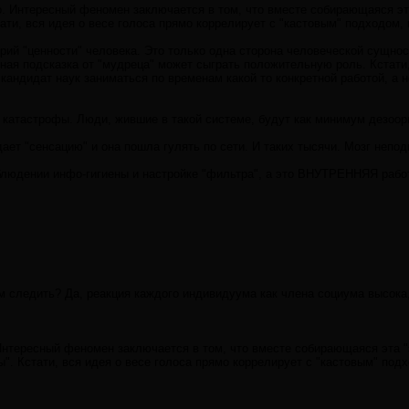
ьно. Интересный феномен заключается в том, что вместе собирающаяся э
тати, вся идея о весе голоса прямо коррелирует с "кастовым" подходом, 
ерий "ценности" человека. Это только одна сторона человеческой сущнос
рная подсказка от "мудреца" может сыграть положительную роль. Кстат
А кандидат наук заниматься по временам какой то конкретной работой,
атастрофы. Люди, жившие в такой системе, будут как минимум дезоорие
дает "сенсацию" и она пошла гулять по сети. И таких тысячи. Мозг неп
блюдении инфо-гигиены и настройке "фильтра", а это ВНУТРЕННЯЯ рабо
ледить? Да, реакция каждого индивидуума как члена социума высока, 
. Интересный феномен заключается в том, что вместе собирающаяся эта
ы". Кстати, вся идея о весе голоса прямо коррелирует с "кастовым" под