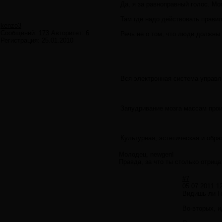
Да, я за равноправный голос. Мо
Там где надо действовать прави
kenzo3
Сообщений:
173
Авторитет:
6
Речь не о том, что люди должны
Регистрация:
25.01.2010
Вся электронная система управл
Запудривание мозга массам прои
Культурная, эстетическая и обр
Молодец, newgen!
Правда, за что ты столько отрица
#7
05.07.2011 1
Видишь ли Ге
Во-вторых, и