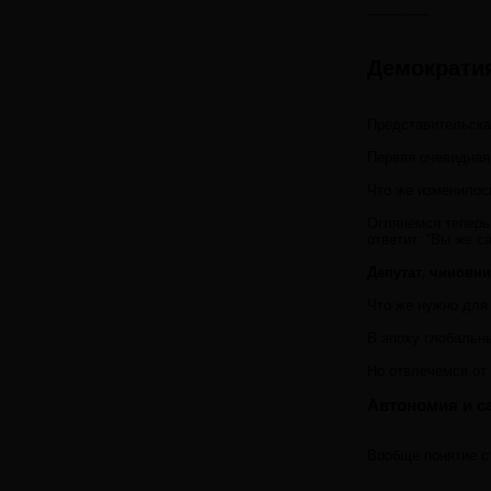
--------------
Демократия
Представительская
Первая очевидная
Что же изменилось
Оглянемся теперь 
ответит: “Вы же с
Депутат, чиновни
Что же нужно для
В эпоху глобальн
Но отвлечемся от
Автономия и с
Вообще понятие с