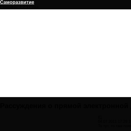
Саморазвитие
Страницы:
1
2
3
След.
Рассуждения о прямой электронной
#1
04.07.2011 17:29:1
То тут, то там п