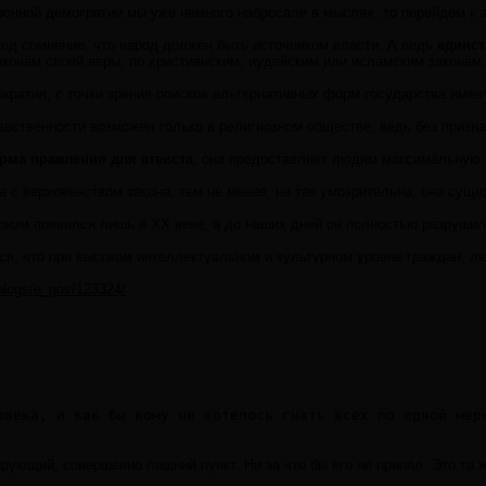
ронной демократии мы уже немного набросали в мыслях, то перейдем к
под сомнение, что народ должен быть источником власти. А ведь
единст
аконам своей веры, по христианским, иудейским или исламским законам.
ратия, с точки зрения поисков альтернативных форм государства имеет 
авственности возможен только в религиозном обществе, ведь без призн
рма правления для атеиста
, она предоставляет людям максимальную в
а с верховенством закона, тем не менее, не так умозрительна, она сущ
ризм появился лишь в XX веке, а до наших дней он полностью разрушил 
ся, что при высоком интеллектуальном и культурном уровне граждан, л
/blogs/e_gov/123324/
рующий, совершенно лишний пункт. Ни за что бы его не принял. Это та 