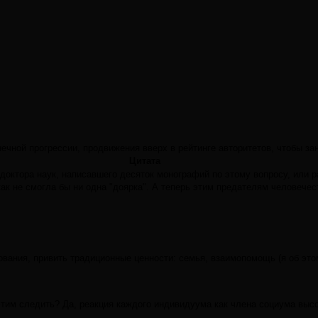
чной прогрессии, продвижения вверх в рейтинге авторитетов, чтобы зан
Цитата
октора наук, написавшего десяток монографий по этому вопросу, или 
ак не смогла бы ни одна "доярка". А теперь этим предателям человечест
ования, привить традиционные ценности: семья, взаимопомощь (я об это
 следить? Да, реакция каждого индивидуума как члена социума высока