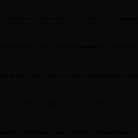
 сложнее исполнять “великие дела”, т.к. это требует колоссальных зат
ть и публиковать, вещать видео, голосовые записи подкасты, сам стан
ать всех по одной мерке, но встречаются более или менее добрые, бол
ние государственного аппарата, отмену налогов. Место налогов займет 
нине. Если с законодательством и исполнительной властью все как-то и