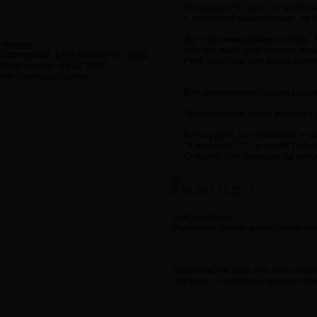
Что касается того, что вес г
о некоторой манипуляции, но т
Да, я за равноправный голос. 
newgen
Там где надо действовать пра
Сообщений:
6193
Авторитет:
3628
Речь не о том, что люди долж
Регистрация:
03.12.2009
infinitum-ego balance
Вся электронная система упра
Запудривание мозга массам пр
Культурная, эстетическая и 
"К высотам!" © Григорий Пала
Спасибо Вам большое за вопрос
#6
05.07.2011 12:20:17
newgen пишет:
Упирается любая электронная си
Что касается того, что вес гол
говорить о некоторой манипуляци