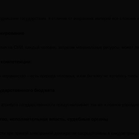
одняшним государствам, в отличие от вчерашних империй все сложнее и
мирование
ия на СМИ, каждый человек, затратив минимальные ресурсы, может писа
 компетенции
то неравенство – есть природа человека, и как бы кому не хотелось гн
сударственного бюджета
 атрибута государственности предусматривает так же и полное упраздне
тво, исполнительная власть, судебные органы
сти при прямой электронной демократии сосредоточены в каждом гражда