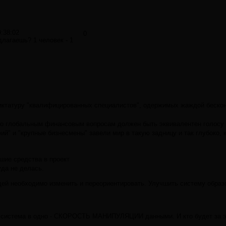
9:38:02
0
длагаешь? 1 человек - 1
иктатуру "квалифицированных специалистов", одержимых жаждой бесконе
по глобальным финансовым вопросам должен быть эквивалентен голосу д
й" и "крупные бизнесмены" завели мир в такую задницу и так глубоко, к
шие средства в проект
уда не делась.
людей необходимо изменить и переориентировать. Улучшить систему образ
 система в одно - СКОРОСТЬ МАНИПУЛЯЦИИ данными. И кто будет за этим