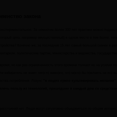
овенство закона
экспериментальное. За немногим более 300 лет практики можно подвест
оторый ценз, например имущественный) в одном месте и тем более, неп
стройства? Конечно же, за последние 15 лет самый большой скачек в ра
ризм, политические партии, министерства и ведомства, государственный
 время, но как раз ограниченность этого времени толкает их на усилия 
сли избиратель не знает чего-то важного, что могло бы повлиять на его
ества потребления. Лозунг
“в людях нужно культивировать желания”
звлечь пользу из технологий, пришедших в каждый дом со средства
и расстояний нет. Люди могут ситуативно объединяться по общим интер