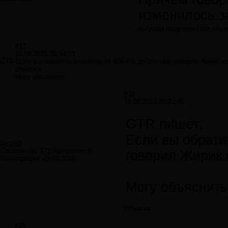
изменилось з
по губам получил=) вот что 
#17
19.05.2011 18:44:11
GTR
Если вы обратите внимание,то всё что до сих пор говорил Жирик.в
сбылось...
Могу объяснить.
#18
19.05.2011 20:23:45
GTR пишет:
Если вы обрати
kenzo3
Сообщений:
173
Авторитет:
6
говорил Жирик.
Регистрация:
25.01.2010
Могу объяснить
Объясни...
#19