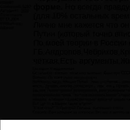
newgen
форме.
Но всегда правду
Сообщений:
6193
Авторитет:
3628
(для 10% остальных врем
Регистрация:
03.12.2009
Лично мне кажется что он 
infinitum-ego
balance
Путин (который точно впи
По моей теории в России 
ГБ.Андропов,Чебриков,Кр
чёткая.Есть аргументы.Жи
Согласен с выделеным...
Остальное - спорно, по моему мнению. Даже при СССР
больше. ГБ тоже было неоднородно.
Например, когда пришел Путин - явно состоялась наве
место. Думаю, многие согласятся с тем, что у Путина 
Так вот, Путин пришел (его привели), но с условием т
сотрудничало с ними. Поэтому осталось много "стары
наконец, в общем то действительно враги не только как
Вот где то в общем такие штрихи...
"К высотам!" © Григорий Палама, последние слова.
Спасибо Вам большое за вопросы, без них я ничего из 