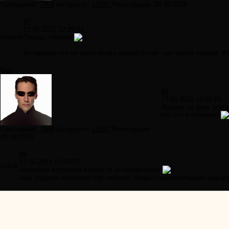
Сообщений:
7859
Авторитет:
12297
Регистрация:
30.09.2009
#7
17.05.2011 12:29:31
Frenkel
Правду говорит
Интересно что он имел ввиду говоря Китай - на пороге взрыва. 
Neo
#8
17.05.2011 12:35:05
Жирику на день рожде
вот это я понимаю
Сообщений:
7859
Авторитет:
12297
Регистрация:
30.09.2009
#9
17.05.2011 13:55:07
zubek
напомнил ведущего кавказ-тв из нашей раши
ещё здорово заплетает про японию, когда отдали китайцам шикар