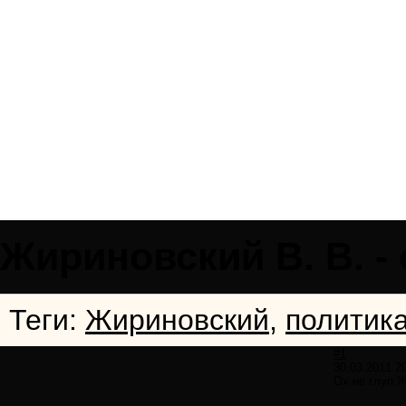
Жириновский В. В. - 
Теги:
Жириновский
,
политик
#1
30.03.2011 2
Ох не глуп Ж