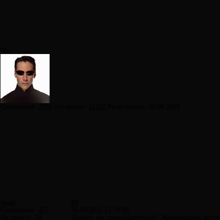
Neo
Сообщений:
7859
Авторитет:
12297
Регистрация:
30.09.2009
rewol
#2
Сообщений:
377
31.03.2011 13:16:05
Авторитет:
24
Почему так снисходительно? Жириновский достои