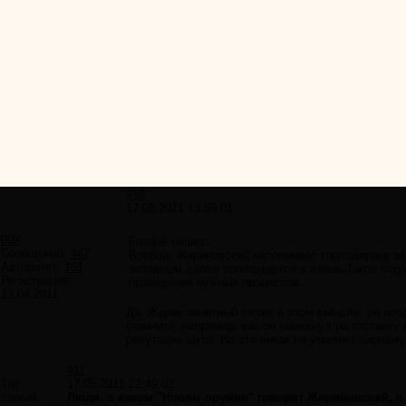
#10
17.05.2011 13:59:01
00X
Frenkel пишет:
Сообщений:
447
Вообще Жириновский напоминает горлодерика зак
Авторитет:
161
забавным,далее воплощается в жизнь.Такое ощущ
Регистрация:
проведения нужных процессов.
13.04.2011
Да, Жирик занятный типаж в этом смысле, он нео
(помните ,например, как он намекнул на отставку 
репутации шута. Но это никак не умаляет харизму
#11
Тот
17.05.2011 22:49:01
самый...
Люди, о каком "Новом оружии" говорит Жириновский, о 