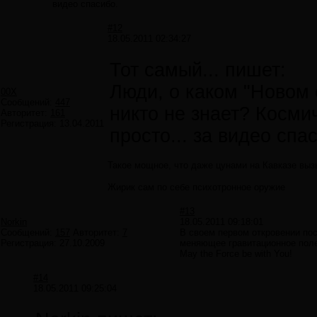
видео спасибо.
#12
18.05.2011 02:34:27
Тот самый... пишет:
Люди, о каком "Новом 
00X
Сообщений:
447
никто не знает? Косми
Авторитет:
161
Регистрация:
13.04.2011
просто... за видео спа
Такое мощное, что даже цунами на Кавказе вы
Жирик сам по себе психотронное оружие
#13
Norkin
18.05.2011 09:18:01
Сообщений:
157
Авторитет:
7
В своем первом откровении пос
Регистрация:
27.10.2009
меняющее гравитационное поле
May the Force be with You!
#14
18.05.2011 09:25:04