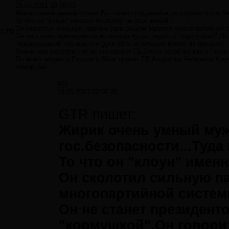
19.05.2011 20:58:53
Жирик очень умный мужик.Вы только подумайте,он служил в гос.без
То что он "клоун" именно по этому он ещё живой !
Он сколотил сильную партию (при общем запрете многопартийной с
GTR
Он не станет президентом,но всегда будит рядом с "кормушкой".Он
"предсказаний" сбываются (для 10% остальных время не пришло).
Лично мне кажется что он это проект ГБ.Точно такой же как и Пути
По моей теории в России с 80ых правит ГБ.Андропов,Чебриков,Крю
номер раз.
#20
19.05.2011 22:07:25
GTR пишет:
Жирик очень умный муж
гос.безопасности...Туда
То что он "клоун" именн
Он сколотил сильную п
многопартийной системы
Он не станет президент
"кормушкой".Он говори