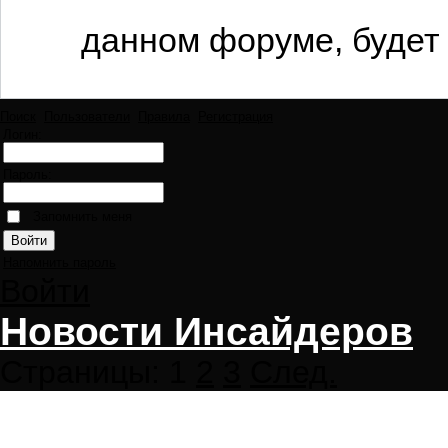
данном форуме, будет 
Поиск
Пользователи
Правила
Регистрация
Логин:
Пароль:
Запомнить меня
Напомнить пароль
Войти
Новости Инсайдеров
Страницы:
1
2
3
След.