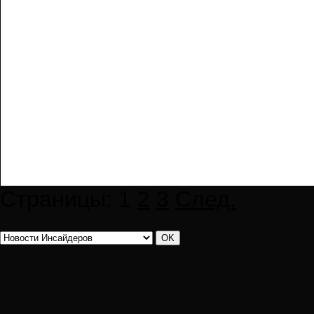
Страницы:
1
2
3
След.