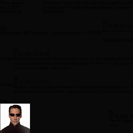
Регистрация:
Возможно, он до сих пор жив, благодаря своеобр
05.12.2010
оставить место в золотом миллиарде за правиль
(ЗАБАНЕН)
(ЗАБАНЕН)
#3
17.05.2011 01:20
00X
Ну и как вам это
Сообщений:
447
Авторитет:
161
Регистрация:
13.04.2011
http://www.yout
#4
17.05.2011 10:50:29
эдуард
Жириновский всегда был клоуном, но в этот раз превзошёл сам с
Москва-Третий Рим, или Новый Вавилон ХА-ХА-ХА! А вот если э
так мы и получаем себе врагов...
#5
17.05.2011 12:07:18
Frenkel
Вообще Жириновский напоминает горлодерика закулисных сил. П
воплощается в жизнь.Такое ощущение что кто то его использует
Neo
#6
17.05.2011 1
Так их Жирик
мать!