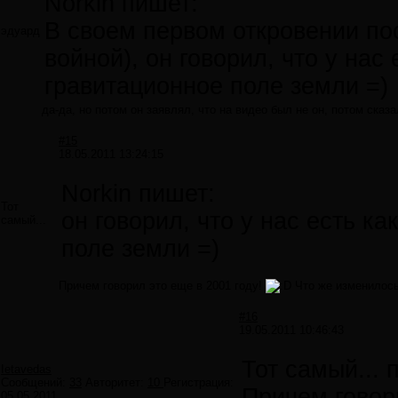
Norkin пишет:
В своем первом откровении по
эдуард
войной), он говорил, что у на
гравитационное поле земли =)
да-да, но потом он заявлял, что на видео был не он, потом сказа
#15
18.05.2011 13:24:15
Norkin пишет:
Тот
он говорил, что у нас есть 
самый...
поле земли =)
Причем говорил это еще в 2001 году!
Что же изменилось
#16
19.05.2011 10:46:43
Тот самый... 
Ietavedas
Сообщений:
33
Авторитет:
10
Регистрация:
Причем говори
05.05.2011