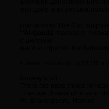
Брейвик действительно со
его действия весьма похо
Британская The Sun. откро
"
'Al-Qaeda'
massacre: Norway
о действии
масонa строгого послушания.
и дата тоже ещё та 22 (11 х 2)
Norway's 9/11
There are more things in heav
Than are dreamt of in your ph
W. Shakespeare, Hamlet