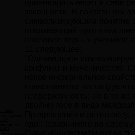
одиннадцать несёт в себе р
законности. В сакральном э
символизирующим понятие о
открывающий путь в высшие
наиболее верных учеников И
11 следующее:
"Одиннадцать символизирует
конфликт и мученичество. С
некое инфернальное свойств
совершенного числа (десять)
несдержанность; но в то же 
двойке) горе в виде мандор
селена
Превращения и антитезису, 
Сообщений:
2115
один (сравнимого по своему 
Авторитет:
4310
Оккультно-герметическая тр
Регистрация: