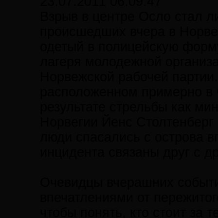
23.07.2011 06:09:47
Взрыв в центре Осло стал л
происшедших вчера в Норвег
одетый в полицейскую форму
лагеря молодежной организа
Норвежской рабочей партии.
расположенном примерно в ч
результате стрельбы как ми
Норвегии Йенс Столтенберг 
люди спасались с острова вп
инцидента связаны друг с д
Очевидцы вчерашних событи
впечатлениями от пережитог
чтобы понять, кто стоит за т