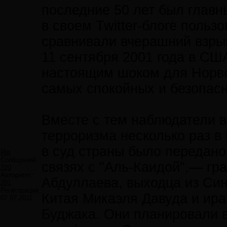
последние 50 лет был главн
в своем Twitter-блоге польз
сравнивали вчерашний взрыв
11 сентября 2001 года в СШ
настоящим шоком для Норвег
самых спокойных и безопас
Вместе с тем наблюдатели 
терроризма несколько раз в 
в суд страны было передано
Rip
Сообщений:
связях с "Аль-Каидой",— г
320
Авторитет:
Абдуллаева, выходца из Син
201
Регистрация:
Китая Микаэля Давуда и ир
07.07.2011
Буджака. Они планировали 