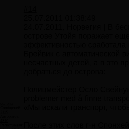
#14
25.07.2011 01:38:49
24.07.2011, Норвегия | В бе
острове Утойя поражает еще 
эффективностью сработала 
Брейвик с автоматической в
несчастных детей, а в это в
добраться до острова:
Полицмейстер Осло Свейнунг
problemer med å finne transpo
селена
«Мы искали транспорт, чтоб
Сообщений:
2115
Авторитет:
4310
После этих слов г-н Спонхе
Регистрация: