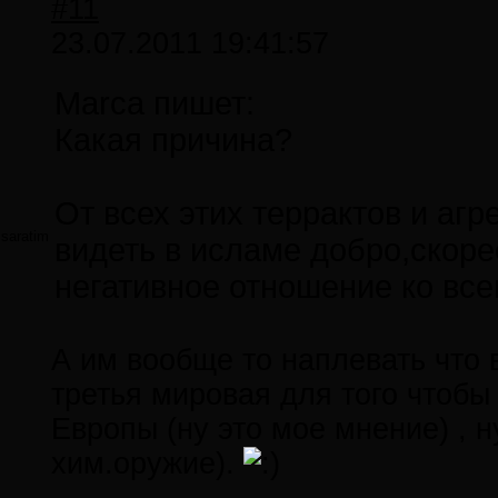
#11
23.07.2011 19:41:57
Marca пишет:
Какая причина?
От всех этих террактов и аг
saratim
видеть в исламе добро,скорее
негативное отношение ко вс
А им вообще то наплевать что 
третья мировая для того чтобы
Европы (ну это мое мнение) , 
хим.оружие).