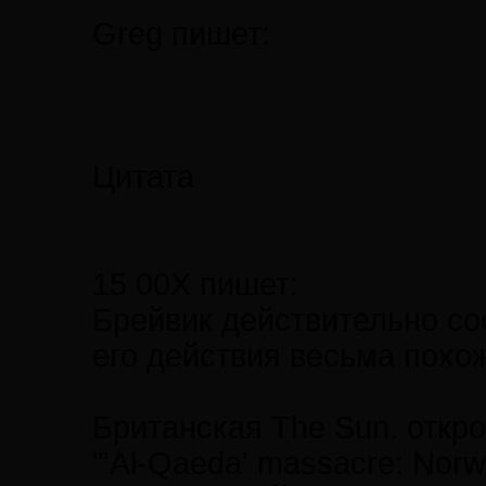
Greg пишет:
Цитата
15 00X пишет:
Брейвик действительно со
его действия весьма похо
Британская The Sun. откр
"'Al-Qaeda' massacre: Norw