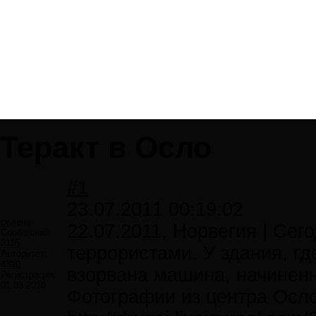
Теракт в Осло
#1
23.07.2011 00:19:02
селена
22.07.2011, Норвегия | Сег
Сообщений:
2115
террористами. У здания, гд
Авторитет:
4310
взорвана машина, начиненн
Регистрация:
01.03.2010
Фотографии из центра Осло