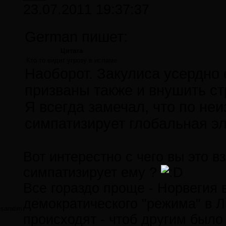
23.07.2011 19:37:37
German пишет:
Цитата
Кто то видит угрозу в исламе
Наоборот. Закулиса усердно е
призваны также и внушить ст
Я всегда замечал, что по не
симпатизирует глобальная эли
Вот интерестно с чего вы это в
симпатизирует ему ?
Все гораздо проще - Норвегия 
демократического "режима" в Ли
saratim
происходят - чтоб другим было