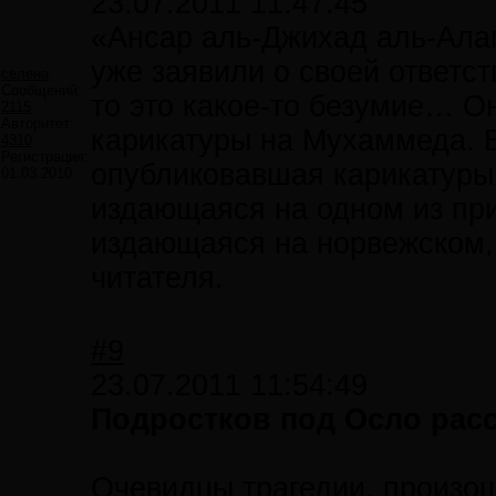
23.07.2011 11:47:45
«Ансар аль-Джихад аль-Ала
уже заявили о своей ответст
селена
Сообщений:
то это какое-то безумие… О
2115
Авторитет:
карикатуры на Мухаммеда. Е
4310
Регистрация:
опубликовавшая карикатуры 
01.03.2010
издающаяся на одном из пр
издающаяся на норвежском,
читателя.
#9
23.07.2011 11:54:49
Подростков под Осло рас
Очевидцы трагедии, произош