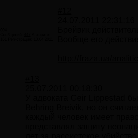
#12
24.07.2011 22:31:16
Брейвик действител
00X
Сообщений:
447
Авторитет:
Вообще его действи
161
Регистрация:
13.04.2011
http://fraza.ua/analit
#13
25.07.2011 00:18:30
У адвоката Geir Lippestad 
Behring Breivik, но он счита
каждый человек имеет право 
представлял защиту неонацис
лет за рассистское убийств