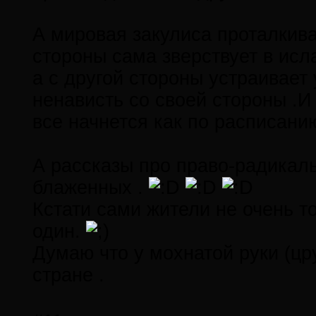
А мировая закулиса проталкива
стороны сама зверствует в исл
а с другой стороны устраивает 
ненависть со своей стороны .И
все начнется как по расписанию
А рассказы про право-радикаль
блаженных .
Кстати сами жители не очень то
один.
Думаю что у мохнатой руки (цру
стране .