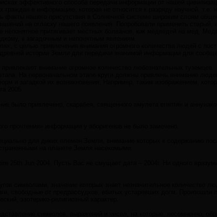
оисках эффективного способа передачи информации от нашей цивилизац
 граждан в информацию, которая не относится к разряду научной, т.е.
ь факты нашего присутствия в Солнечной системе широким слоям общес
ашений на огласку нашего появления. Попробовали применить старый, 
се непонятное притягивает местных болванов, как медведей на мед. Ме
адкому, к загадочным и непонятным явлениям.
полях, с целью привлечения внимания огромного количества людей с по
древней истории Земли для передачи значимой информации для сообщ
 привлекают внимание огромное количество любознательных туземцев.
этапа. На первоначальном этапе круги должны привлечь внимание люде
рм и загадкой их возникновения. Например, таким изображением, которо
ста 2005
ние было привлечено, скарабея, священного амулета египтян и аннунако
ого прочтения» информации у аборигенов не было замечено.
специально для диких племен Земли, внимание которых к содержанию пос
страненными на планете Земля насекомыми:
iltshire 25th Jun 2004. Пусть Вас не смущает дата – 2004г. Ни одного враз
угов символами, значение которых знает незначительное количество лю
ги, свободные от предрассудков, вбитых устаревших догм. Произошли 
ский, эзотерико-религиозный характер.
едставление символов, выражений и чисел, на которые, несомненно, об