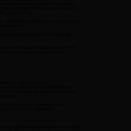
ью кругов на полях, на протяжении более,
 или кто-то помог забыть о «планете» богов
но, не более того.
ия, эзотерических возгласов от восхищенных
етный разум.
мные поля, для написания SMS друг другу»,
шумерской символики, а использовать поля
ие переписку в траве от перехвата
 имеющие научные степени:
я, рассказывая свою автобиографию. О
сказывают в рисунке, названном Скорпион,
биография.
ия на одиннадцати планетах, о чем
ознание высокого подуровня.»
а три предыдущих уровня сознания, которые