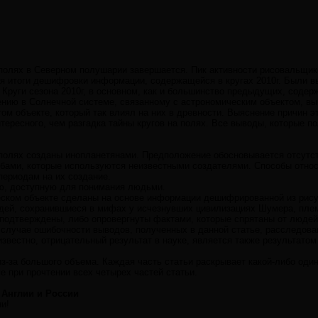
полях в Северном полушарии завершается. Пик активности рисовальщико
я итоги дешифровки информации, содержащейся в кругах 2010г. Были в
Круги сезона 2010г, в основном, как и большинство предыдущих, содер
нию в Солнечной системе, связанному с астрономическим объектом, выч
ом объекте, который так влиял на них в древности. Выяснение причин э
тересного, чем разгадка тайны кругов на полях. Все выводы, которые п
полях созданы инопланетянами. Предположение обосновывается отсутс
обами, которые используются неизвестными создателями. Способы относя
периодам на их создание.
ю, доступную для понимания людьми.
ском объекте сделаны на основе информации дешифрированной из рису
дей, сохранившиеся в мифах у исчезнувших цивилизациях Шумера, плем
 подтверждены, либо опровергнуты фактами, которые спрятаны от люде
 случае ошибочности выводов, полученных в данной статье, расследова
 известно, отрицательный результат в науке, является также результато
 из-за большого объема. Каждая часть статьи раскрывает какой-либо оди
 при прочтении всех четырех частей статьи.
 Англии и России
и!