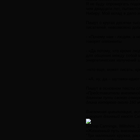
Я не буду опровергать подо
чем двадцати лет, пытаются
Нибиру. Мой вклад в дело и
Пишут о кругах десятки тыс
писателей, невозможно доб
- «Почему нам - людям, а 
говорят оппоненты.
- «Да потому, что кроме лю
для общения между собой м
энергетических излучений 
-«кто еще, может писать, к
- «А, ну, да – шутники-иди
Пишут в основном тексты с
«Представители внеземной
длинном пути своего совер
длина которого около 160 
Внеземная цивилизация, вс
говорит длинный хвост Ско
Bishop Cannings, Wiltshire, 1
«Жизненный путь внеземной
"Три маленьких кружка, ра