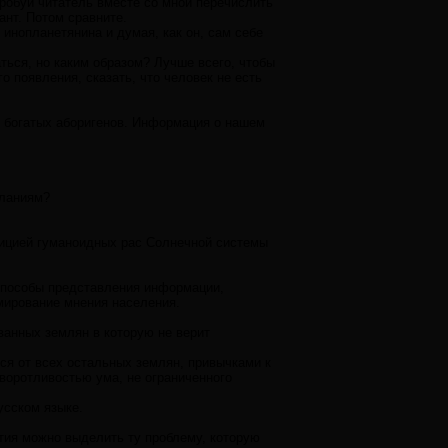
робуй читатель вместе со мной перечислить
ант. Потом сравните.
инопланетянина и думая, как он, сам себе
ться, но каким образом? Лучше всего, чтобы
о появления, сказать, что человек не есть
й богатых аборигенов. Информация о нашем
сланиям?
ицией гуманоидных рас Солнечной системы
способы представления информации,
мирование мнения населения.
ванных землян в которую не верит
ся от всех остальных землян, привычками к
воротливостью ума, не ограниченного
усском языке.
тия можно выделить ту проблему, которую