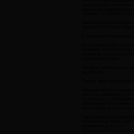
входили в информационную 
природы звезд, неорганиче
option=com_content&view=ar
Понимаю тех мужей, которые
Писать подобную эзотериче
материалистическим содерж
К изображению вышеприведен
В настоящее время, после д
возможно, для рептилоидно
заявление, граничащее с б
учебными истинами.
Одной из проблем кругов н
землянами.
Почему такой неэффективны
«Выбранный метод передачи
обьектов информации для л
Существует сотни эффекти
эффективности не связаны 
знать любые авторы, если т
Характерная точка зрения 
Попробую еще разок ответи
непонятным для всех?
"Существует сотни эффект