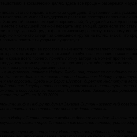
путешествиях в космических далях, здесь все проще – разберемся и будем
 писать статью годами, а можно за один день. Внутренняя сила усажива
на накопленных мыслей неудержимо рвется на просторы белоснежной бум
. Хаотичный процесс эмоций и переживаний, блужданий и находок прев
я вместе с бездушной логикой передать мир эмоций, даже если это стат
ели отнесут данный труд: к фантастическому рассказу, к научному иссл
тему, но многие кто следит за феноменом кругов на полях, знают, что с
 попыток понять эти узоры не существует.
ля, что статья при ее простоте и наивности представляет определенну
которая местами является хаотичной, требует запоминания описания по
ьи и кроме всего прочего, принять логику автора на момент прочтения.
ыводы, излагаемые в статье, резко противоречат общепринятым научны
ть к восприятию содержания статьи.
 - о мифической планете Нибиру. Якобы она, прилетев откуда-то со 
ы. На самом деле космическое тело под названием Нибиру существуе
ых мы опросили. Среди них Борис Шустов, директор Института астро
щий отделом Государственного астрономического института имени Ш
комитета российских астрономов, Сергей Язев, директор астрономич
тета (см. «КП» за 30.09.2009).
ыяснить: миф о Нибиру придумал Захария Ситчин - известный псевдои
алеоконтактах и инопланетном происхождении человека.
аз о Нибиру Ситчин основал якобы на древних легендах. И изложил в к
скручивают сюжет через Интернет как реальное явление, усилив эфф
таршему научному сотруднику Института астробиологии НАСА, приш
заявлением, что конца света через три года не будет. Потому что ни