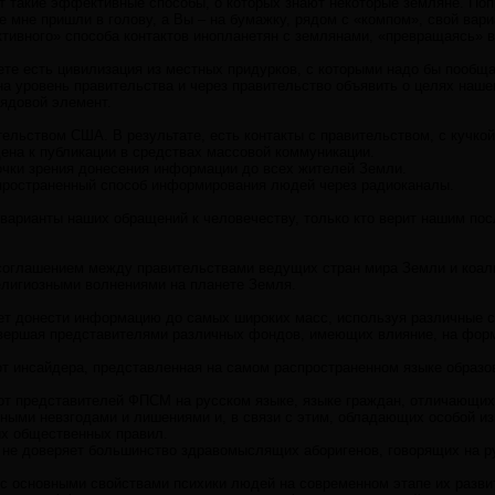
т такие эффективные способы, о которых знают некоторые земляне. Поп
ие мне пришли в голову, а Вы – на бумажку, рядом с «компом», свой вари
ивного» способа контактов инопланетян с землянами, «превращаясь» в 
ете есть цивилизация из местных придурков, с которыми надо бы пообща
на уровень правительства и через правительство объявить о целях нашег
рядовой элемент.
тельством США. В результате, есть контакты с правительством, с кучко
ена к публикации в средствах массовой коммуникации.
чки зрения донесения информации до всех жителей Земли.
пространенный способ информирования людей через радиоканалы.
 варианты наших обращений к человечеству, только кто верит нашим по
оглашением между правительствами ведущих стран мира Земли и коал
религиозными волнениями на планете Земля.
нет донести информацию до самых широких масс, используя различные 
авершая представителями различных фондов, имеющих влияние, на фор
от инсайдера, представленная на самом распространенном языке образо
от представителей ФПСМ на русском языке, языке граждан, отличающих
дными невзгодами и лишениями и, в связи с этим, обладающих особой из
х общественных правил.
 не доверяет большинство здравомыслящих аборигенов, говорящих на р
 с основными свойствами психики людей на современном этапе их разви