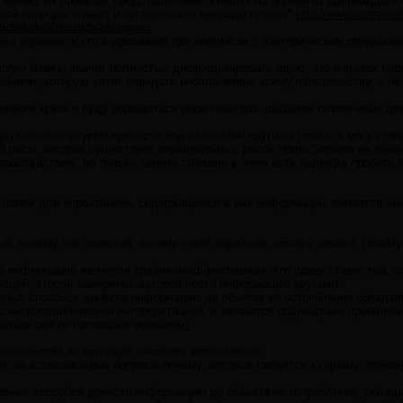
ячейку их прошлых представителей, живших на первой из одиннадцати п
ской природы планет и органической природы планет"
http://www.ourtransi
ticle&id=20&catid=2&lang=ru
 в здравии, и кто вздрагивает при возгласах с эзотерическим придыхани
скую блажь, значит полностью дискредитировать идею, что в кругах пе
анием, которую хотят передать инопланетяне всему человечеству, а не
ного круга я буду обращаться несколько раз, выделяя те или иные дет
вухлетнего штурма крепости под названием круги на полях, я могу утве
й расы, которая существует параллельно с расой Homo Sapiens на план
езрассудством, но только такими словами у меня есть надежда пробить 
а полях для «прочтения», содержащейся в них информации, является вы
й, почему так сложный, почему такой образный, почему почему, почем
 информации является крайне неэффективным, что сразу ставит под сом
юдей, второй намеренье авторов нести информацию кругами.
вных способов донести информацию до обьекта ее потребления облада
с антропологической интерпретацией, и являются ординарным проявлени
олько они не голозадые обезьяны)
большинства на круговую писанину инопланетян.
ть на всевозможные вопросы почему, которые сводятся к одному: почем
ивных способов донести информацию до объекта ее потребления, обла