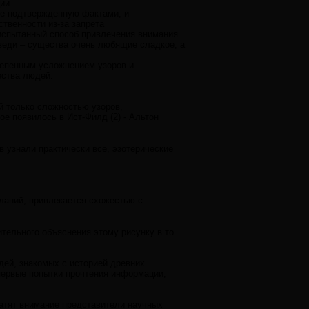
ии.
 не подтвержденную фактами, и
твенности из-за запрета
испытанный способ привлечения внимания
дведи – существа очень любящие сладкое, а
степенным усложнением узоров и
ества людей.
й только сложностью узоров,
е появилось в Ист-Филд (2) - Альтон
в узнали практически все, эзотерические
ланий, привлекается схожестью с
умительного объяснения этому рисунку в то
дей, знакомых с историей древних
первые попытки прочтения информации,
ратят внимание представители научных