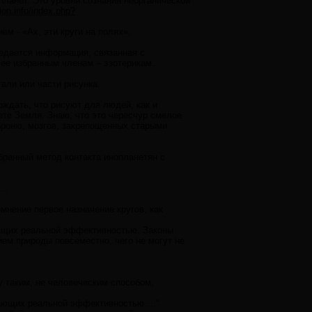
ланет. Это уровни сознания неорганической
tion.info/index.php?
ем - «Ах, эти круги на полях».
редается информация, связанная с
 ее избранным членам – эзотерикам.
али или части рисунка.
рждать, что рисуют для людей, как и
ете Земля. Знаю, что это чересчур смелое
броню, мозгов, закрепощенных старыми
бранный метод контакта инопланетян с
у…
нение первое назначение кругов, как
ющих реальной эффективностью. Законы
ем природы повсеместно, чего не могут не
у таким, не человеческим способом,
дающих реальной эффективностью…."