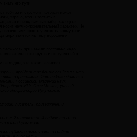
 знать его пути.
ет тебя за инструмент, который может
аги, экрана, чтобы застыть в
ращается в неподвижный набор холодной
ья носит научно-познавательный характер. Не
едованию, или просто увлекательному (или
реди моря заметок на тему ворошения
ю сложность при чтении: постоянно надо
следовательности кругов и отступлений от
м взглядам, что также вызывает
стороны, пройдет так близко от Земли, что
т лишь в фантазиях. Это подтвердили все
номии Российской академии наук,
тернберга МГУ, Олег Малков, ученый
еской обсерватории Иркутского
сторик, писатель, приверженец и
ниге «12-я планета». И сейчас то ли он
ект календарем майя
лось публично выступить на сайте
какой Нибиру нет.»