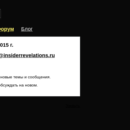
орум
Блог
15 г.
insiderrevelations.ru
ь новые темы и сообщения.
обсуждать на новом.
Закрыть