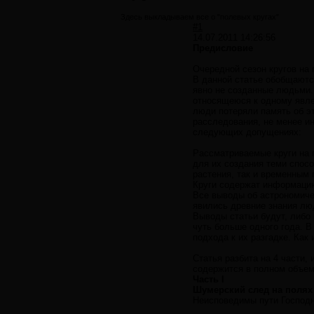
Здесь выкладываем все о "полевых кругах"
#1
14.07.2011 14:26:56
Предисловие
Очередной сезон кругов на 
В данной статье обобщаютс
явно не созданные людьми. 
относящеюся к одному явле
люди потеряли память об эт
расследования, не менее ин
следующих допущениях:
Рассматриваемые круги на 
для их создания теми спос
растения, так и временным 
Круги содержат информаци
Все выводы об астрономиче
явились древние знания лю
Выводы статьи будут, либо
чуть больше одного года. В
подхода к их разгадке. Как
Статья разбита на 4 части,
содержится в полном объеме
Часть I
Шумерский след на полях
Неисповедимы пути Господн