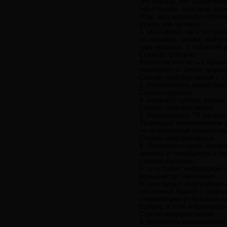
Это хорошо, что существую
эти способы, я напишу, как
Итак, ищу варианты «эффект
думая, как человек:
1. Массаракш, на этой план
не вызывать паники, выйти 
царь природы, а только ее 
Сказано, сделано.
Вышли на контакты с прави
появлении на Земле запрещ
Способ неэффективный с то
2. Использовать самый рас
Сказано сделано.
В интернете гуляют, всякие
Способ неэффективный.
3. Использовать ТВ каналы.
Запрещено межпланетным с
из-за возможной паники и 
Способ неэффективный.
4. Попытаться через интер
начиная от инсайдеров и з
Сказано сделано.
В сети гуляет информация 
большинство населения.
В сети бродит информация 
постоянной борьбе с приро
стереотипами установленны
Однако, и этой информации
Способ неэффективный.
В результате ознакомления