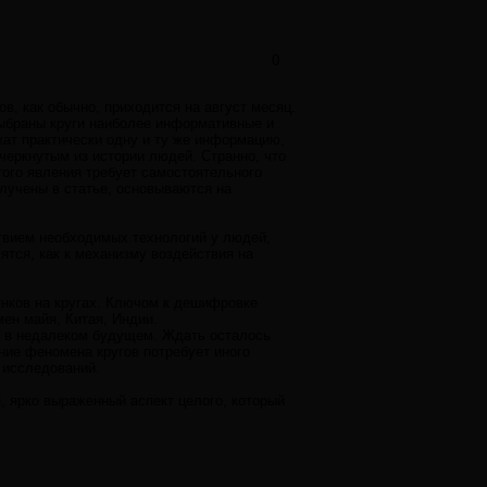
0
в, как обычно, приходится на август месяц.
ыбраны круги наиболее информативные и
жат практически одну и ту же информацию,
еркнутым из истории людей. Странно, что
того явления требует самостоятельного
олучены в статье, основываются на
твием необходимых технологий у людей,
тся, как к механизму воздействия на
нков на кругах. Ключом к дешифровке
ен майя, Китая, Индии.
й в недалеком будущем. Ждать осталось
ние феномена кругов потребует иного
м исследований.
н, ярко выраженный аспект целого, который