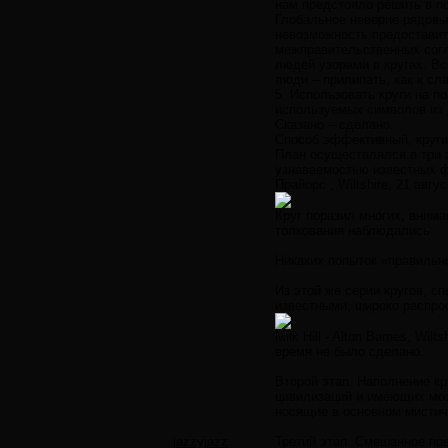
нам предстояло решить в п
Глобальное неверие рядовых
невозможность предоставит
межправительственных согл
людей узорами в кругах. В
люди – прилипать, как к сл
5. Использовать круги на 
используемых символов из 
Сказано – сделано.
Способ эффективный, круги
План осуществлялся в три 
узнаваемостью известных фо
Прайорс , Wiltshire, 21 авгу
Круг поразил многих, внима
толкования наблюдались
Никаких попыток «правильн
Из этой же серии кругов, 
известными, широко распро
Milk Hill - Alton Barnes, W
время не было сделано.
Второй этап. Наполнение кр
цивилизаций и имеющих моз
носящие в основном мистиче
jazzyjazz
Третий этап. Смешанное пр