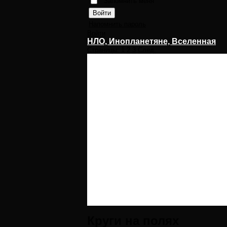
Запомнить меня
Напомнить пароль
Войти
НЛО, Инопланетяне, Вселенная
Страницы:
1
2
3
След.
Круги на полях