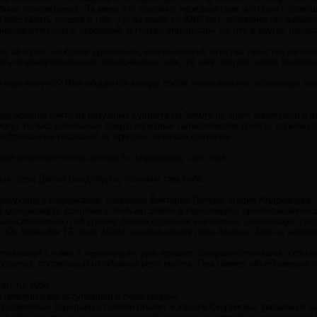
бные утверждения. За меня это сделают инопланетяне, которые с помощ
 рассказать людям о том, что за каких-то 3200 лет человечество забыло
нопланетян очень скромный, я только «прочитал» то, что в кругах написа
яч авторов, но кроме удивления, возникновения чувства таинства явлен
иться вразумительного объяснения о чем, же нам, людям пишет иноплан
не еще кому-то? Или общаются между собой инопланетяне, используя зе
дей больше никто из разумных существ на Земле не знает майянской и 
огут только дебильные сверхсекретные галактические агенты, скрывающ
шифрованных посланий от врагов», отвечаю критикам.
роме инопланетян писателей?», спрашиваю сам себя.
оты», типа Джона Ландсбурга, отвечаю сам себе.
ледующего содержания, например Виктория Попова, Лидия Андрианова,
 цивилизации, вступив с людьми Земли в переговоры, представляютс
шенствования и об уровне своего сознания внеземные цивилизации рас
м. Он появился 15 июля 1994г. на пшеничном поле Англии. Это их авто
тупившая с нами в переговоры, уже прошла совершенствование сознан
рпиона, состоящий из одиннадцати кругов. Она имеет объединенное с
5th Jul 1994
 цивилизации вступившей в переговоры»
сположенные отдельно от линии планет в хвосте Скорпиона, указывают н