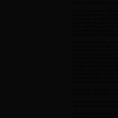
Это я не об Энлиле, и его 
Это я о вдохновении. Можно
записывать буковки и лави
упорядоченном наборе фраз
логики букв. Всегда хочетс
знаю, к какому жанру читат
не ), чтиву на популярную 
пшеницы в полях, серьезных
Должен предупредить читате
следить за мыслью автора, 
основного направления стат
Отдельные утверждения и в
внутреннюю предубежденнос
«Наиболее популярный слух
вызовет разные катаклизм
ведущие астрономы, котор
Валентин Есипов, заведую
секретарь Национального 
государственного универси
Более того, нам удалось в
популяризатор теории о п
Свой фантастический расск
сам, то ли его фанаты ра
Даже Дэвиду Моррисону, с
космического агентства с 