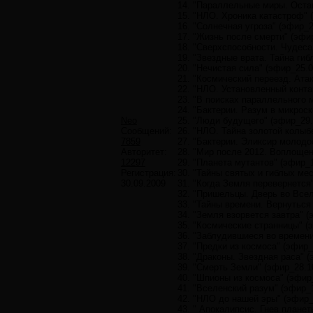
14. "Параллельные миры. Остан
15. "НЛО. Хроника катастроф" 
16. "Солнечная угроза" (эфир_2
17. "Жизнь после смерти" (эфир
18. "Сверхспособности. Чудеса 
19. "Звездные врата. Тайна гиб
20. "Нечистая сила" (эфир_25.0
21. "Космический переезд. Атак
22. "НЛО. Установленный контак
23. "В поисках параллельного м
24. "Бактерии. Разум в микроск
Neo
25. "Люди будущего" (эфир_29.
Сообщений:
26. "НЛО. Тайна золотой колыбе
7859
27. "Бактерии. Эликсир молодос
Авторитет:
28. "Мир после 2012. Воплощен
12297
29. "Планета мутантов" (эфир_1
Регистрация:
30. "Тайны святых и гиблых мес
30.09.2009
31. "Когда Земля перевернется"
32. "Пришельцы. Дверь во Всел
33. "Тайны времени. Вернуться
34. "Земля взорвется завтра" (
35. "Космические странницы" (э
36. "Заблудившиеся во времени
37. "Предки из космоса" (эфир_
38. "Драконы. Звездная раса" (
39. "Смерть Земли" (эфир_28.10
40. "Шпионы из космоса" (эфир_
41. "Вселенский разум" (эфир_1
42. "НЛО до нашей эры" (эфир_2
43. " Апокалипсис. Гнев планет