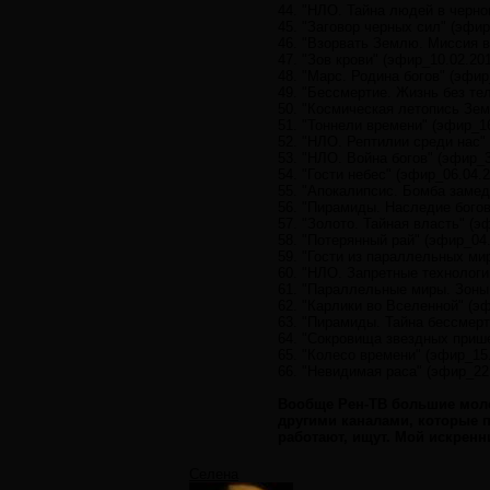
44. "НЛО. Тайна людей в черно
45. "Заговор черных сил" (эфир
46. "Взорвать Землю. Миссия в
47. "Зов крови" (эфир_10.02.201
48. "Марс. Родина богов" (эфир
49. "Бессмертие. Жизнь без тел
50. "Космическая летопись Зем
51. "Тоннели времени" (эфир_16
52. "НЛО. Рептилии среди нас" 
53. "НЛО. Война богов" (эфир_3
54. "Гости небес" (эфир_06.04.2
55. "Апокалипсис. Бомба замед
56. "Пирамиды. Наследие богов
57. "Золото. Тайная власть" (э
58. "Потерянный рай" (эфир_04.
59. "Гости из параллельных мир
60. "НЛО. Запретные технологи
61. "Параллельные миры. Зоны 
62. "Карлики во Вселенной" (эф
63. "Пирамиды. Тайна бессмерт
64. "Сокровища звездных прише
65. "Колесо времени" (эфир_15.
66. "Невидимая раса" (эфир_22.
Вообще Рен-ТВ большие моло
другими каналами, которые п
работают, ищут. Мой искренн
Селена