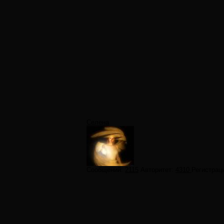
Селена
Сообщений:
2115
Авторитет:
4310
Регистрац