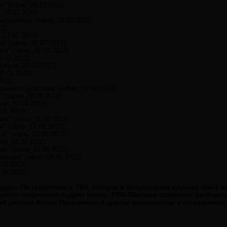
м" (эфир_09.12.2011):
_16.12.2011):
ыполнима" (эфир_03.02.2012):
2):
_17.02.2012):
а" (эфир_24.02.2012):
ли" (эфир_02.03.2012):
.03.2012):
(эфир_23.03.2012):
0.03.2012):
012):
ленного действия" (эфир_13.04.2012):
" (эфир_20.04.2012):
фир_27.04.2012):
05.2012):
ов" (эфир_11.05.2012):
и" (эфир_19.05.2012):
Х" (эфир_25.05.2012):
ир_05.11.2011):
ия" (эфир_01.06.2012):
льцев" (эфир_08.06.2012):
06.2012):
06.2012):
дцы. По сравнению с ТВ3, которое в большинстве случаев гонит н
росто откровенно пудрят мозги - РЕН-ТВшники стараются разбирать
ий респект Игорю Прокопенко и другим журналистам и сотрудникам