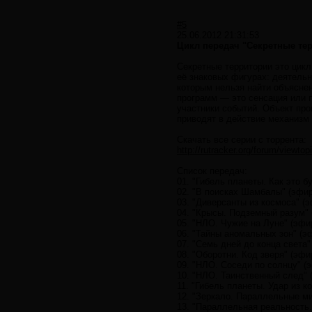
#5
25.06.2012 21:31:53
Цикл передач "Секретные тер
Секретные территории это цик
её знаковых фигурах: деятельн
которым нельзя найти объясне
программ — это сенсация или 
участники событий. Объект пр
приводят в действие механизм
Скачать все серии с торрента:
http://rutracker.org/forum/viewt
Список передач:
01. "Гибель планеты. Как это бу
02. "В поисках Шамбалы" (эфир
03. "Диверсанты из космоса" (э
04. "Крысы. Подземный разум" 
05. "НЛО. Чужие на Луне" (эфир
06. "Тайны аномальных зон" (эф
07. "Семь дней до конца света"
08. "Оборотни. Код зверя" (эфи
09. "НЛО. Соседи по солнцу" (э
10. "НЛО. Таинственный след" 
11. "Гибель планеты. Удар из к
12. "Зеркало. Параллельные ми
13. "Параллельная реальность.