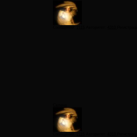
Сообщений:
2115
Авторитет:
4310
Регистрац
Селена
Сообщений:
2115
Авторитет:
4310
Регистрац