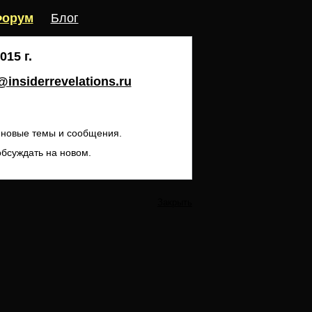
орум
Блог
15 г.
insiderrevelations.ru
ь новые темы и сообщения.
обсуждать на новом.
Закрыть