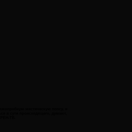
изкопробную мистическую попсу, и
ся в сути происходящего, думают,
 РЕН-ТВ.