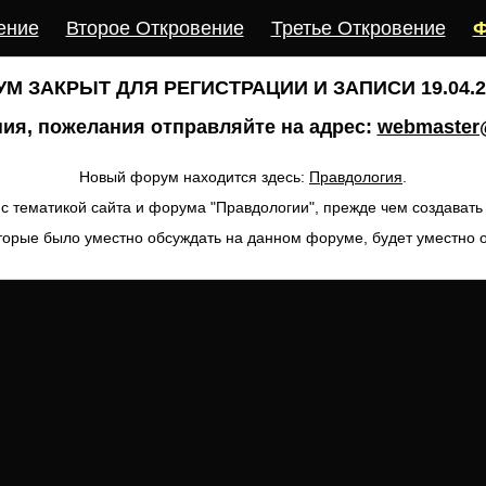
ение
Второе Откровение
Третье Откровение
Ф
М ЗАКРЫТ ДЛЯ РЕГИСТРАЦИИ И ЗАПИСИ 19.04.20
ия, пожелания отправляйте на адрес:
webmaster@
Новый форум находится здесь:
Правдология
.
с тематикой сайта и форума "Правдологии", прежде чем создават
торые было уместно обсуждать на данном форуме, будет уместно 