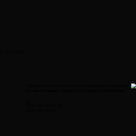
ия:
01.03.2010
Формат желтый, но тем не менее материал интересный.
На чем основаны поверья о разумных рептилиях?
#2
22.10.2011 02:13:24
Загрузка плеера