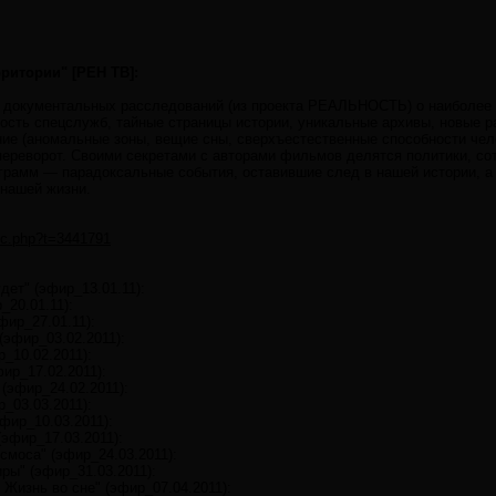
ритории" [РЕН ТВ]:
л документальных расследований (из проекта РЕАЛЬНОСТЬ) о наиболее
ость спецслужб, тайные страницы истории, уникальные архивы, новые р
ние (аномальные зоны, вещие сны, сверхъестественные способности ч
переворот. Своими секретами с авторами фильмов делятся политики, со
ограмм — парадоксальные события, оставившие след в нашей истории, а
 нашей жизни.
opic.php?t=3441791
дет" (эфир_13.01.11):
_20.01.11):
фир_27.01.11):
(эфир_03.02.2011):
_10.02.2011):
ир_17.02.2011):
 (эфир_24.02.2011):
р_03.03.2011):
фир_10.03.2011):
(эфир_17.03.2011):
осмоса" (эфир_24.03.2011):
ры" (эфир_31.03.2011):
 Жизнь во сне" (эфир_07.04.2011):