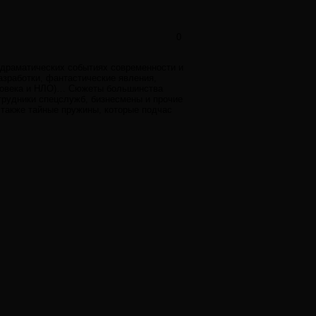
0
 драматических событиях современности и
азработки, фантастические явления,
еловека и НЛО)… Сюжеты большинства
трудники спецслужб, бизнесмены и прочие
 также тайные пружины, которые подчас