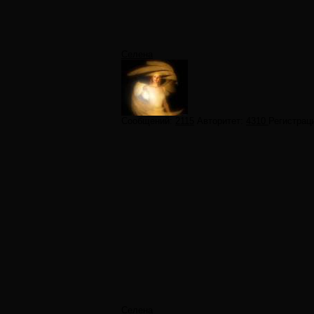
Селена
Сообщений:
2115
Авторитет:
4310
Регистрац
Селена