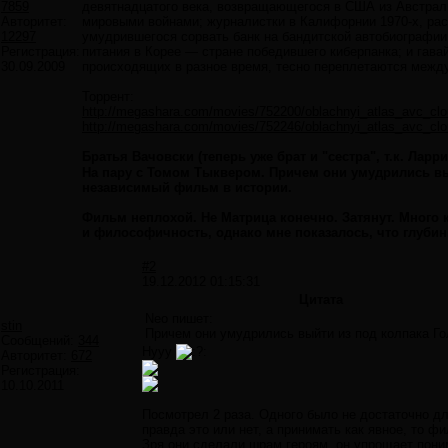
7859
девятнадцатого века, возвращающегося в США из Австрали
Авторитет:
мировыми войнами; журналистки в Калифорнии 1970-х, ра
12297
умудрившегося сорвать банк на бандитской автобиографии 
Регистрация:
питания в Корее — стране победившего киберпанка; и гава
30.09.2009
происходящих в разное время, тесно переплетаются межд
Торрент:
http://megashara.com/movies/752200/oblachnyi_atlas_avc_clo
http://megashara.com/movies/752246/oblachnyi_atlas_avc_clo
Братья Вачовски (теперь уже брат и "сестра", т.к. Лар
На пару с Томом Тыквером. Причем они умудрились вый
независимый фильм в истории.
Фильм неплохой. Не Матрица конечно. Затянут. Много 
и философичность, однако мне показалось, что глубин
#2
19.12.2012 01:15:31
Цитата
Neo пишет:
stin
Причем они умудрились выйти из под колпака Г
Сообщений:
344
Нууу
Авторитет:
672
Регистрация:
10.10.2011
Посмотрел 2 раза. Одного было не достаточно д
правда это или нет, а принимать как явное, то 
Зря они сделали шрам героям, он упрощает поним