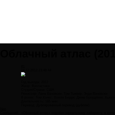
Облачный атлас (201
#1
14.12.2012 23:48:44
Год выхода: 2012
Жанр: Фантастика
Студия/Страна: США
Режиссер: Лана Вачовски, Том Тыквер, Энди Вачовски
В ролях: Том Хэнкс, Холли Берри, Джим Броудбент, Хьюго
Длительность: 165 мин.
Перевод: Дублированный перевод (дубляж)
Neo
Сообщений:
«Облачный атлас» подобен зеркальному лабиринту, в котор