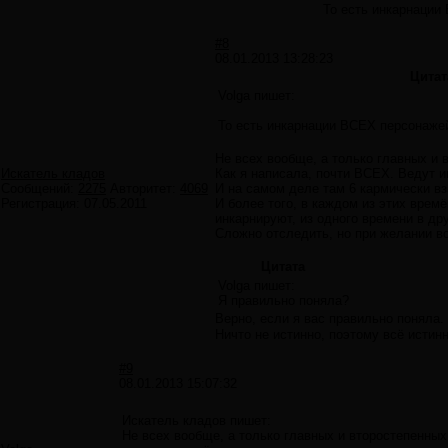
То есть инкарнации
#8
08.01.2013 13:28:23
Цитат
Volga пишет:
То есть инкарнации ВСЕХ персонаже
Не всех вообще, а только главных и 
Искатель кладов
Как я написала, почти ВСЕХ. Ведут и
Сообщений:
2275
Авторитет:
4069
И на самом деле там 6 кармически вз
Регистрация:
07.05.2011
И более того, в каждом из этих врем
инкарнируют, из одного времени в др
Сложно отследить, но при желании в
Цитата
Volga пишет:
Я правильно поняла?
Верно, если я вас правильно поняла.
Ничто не истинно, поэтому всё истинн
#9
08.01.2013 15:07:32
Искатель кладов пишет:
Не всех вообще, а только главных и второстепенных