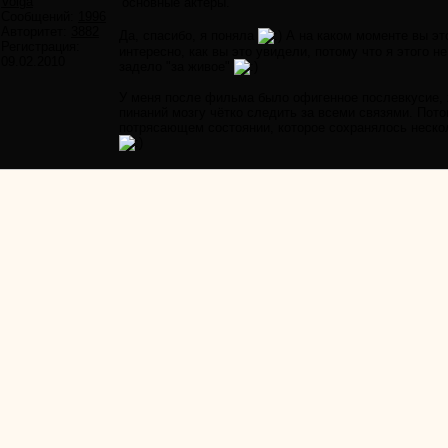
Volga
основные актёры.
Сообщений:
1996
Авторитет:
3882
Да, спасибо, я поняла
А на каком моменте вы это
Регистрация:
интересно, как вы это увидели, потому что я этого 
09.02.2010
задело "за живое"
У меня после фильма было офигенное послевкусие, 
пинаний мозгу чётко следить за всеми связями. Пото
потрясающем состоянии, которое сохранялось неско