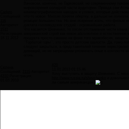
Вачовски, конечно, не Тарковский, но современному поколе
мировозрения солидной части аудитории. Правда сам Атлас
Cadero
кинематографических находок и уловок, которые действов
Сообщений:
что-то новое. Многие поняли обертку, а дальше не полезли
116
реакции большинства. Но мне искренне жаль, что фильм не
Авторитет:
диктата голливудских студий - огромнейшая работа.
1511
Что касается Шевченко, то после отстаивания чести клана
Регистрация:
американский строй как некое абсолютное и естественное в
18.11.2012
продукта просто смешно на фоне того мракобесия, нищеты 
``Горбатой горы``, это просто детские шалости. Да, гомо-л
следует закрыться, а представителей течения перестрелят
девиаций, но не запрещении упоминать оные в контексте м
огонь.
#20
Селена
11.01.2013 01:15:46
Сообщений:
2115
Авторитет:
Хочу выступить в защиту Шевченко. С чего 
4310
Регистрация:
http://www.russia.ru/shevchenko
и довольно-т
01.03.2010
ли самым американцам.