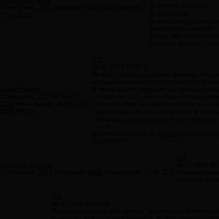
Искатель кладов
В общем, спасибо!
Сообщений:
2275
Авторитет:
4069
Регистрация:
Всегда рада.
07.05.2011
И опять синхронность 
знак о верности пути.
Вроде, как квиты полу
Ничто не истинно, поэт
#13
08.01.2013 20:25:11
Не буду обсуждать сюжет фильма, так как
который помимо сюжета попытался проана
Jason Bourne
К таким идеям (неявным, которые бы опр
Сообщений:
272
Авторитет:
- в фильме есть композитор нетрадиционн
1132
Регистрация:
20.09.2012
таким образом "расширил горизонты" соз
(ЗАБАНЕН)
- негритянка и азиатка едва ли не в главн
- религия, где поклоняются богу-женщине 
- и т.д.
Короче собрали ВСЕ
модные
бренды и "кр
(ЗАБАНЕН)
#14
Искатель кладов
08.01.2013 20:
Сообщений:
2275
Авторитет:
4069
Регистрация:
07.05.2011
Блаженны см
Ничто не исти
#15
09.01.2013 18:45:01
Посмотрела вчера этот фильм, какое-то двойственное м
к чему мы все должны стремится, но все равно какой-то