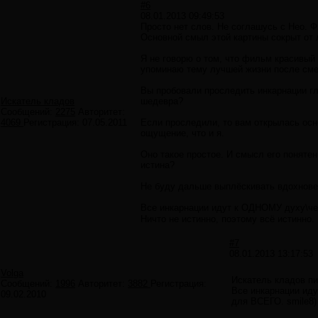
#6
08.01.2013 09:49:53
Просто нет слов. Не соглашусь с Нео. Фи
Основной смыл этой картины сокрыт от л
Я не говорю о том, что фильм красивый 
упоминаю тему лучшей жизни после сме
Вы пробовали проследить инкарнации гл
Искатель кладов
шедевра?
Сообщений:
2275
Авторитет:
4069
Регистрация:
07.05.2011
Если проследили, то вам открылась осно
ощущение, что и я.
Оно такое простое. И смысл его понятен.
истина?
Не буду дальше выплёскивать вдохновен
Все инкарнации идут к ОДНОМУ духу\че
Ничто не истинно, поэтому всё истинно.
#7
08.01.2013 13:17:53
Volga
Искатель кладов пи
Сообщений:
1996
Авторитет:
3882
Регистрация:
Все инкарнации иду
09.02.2010
для ВСЕГО. smile8)