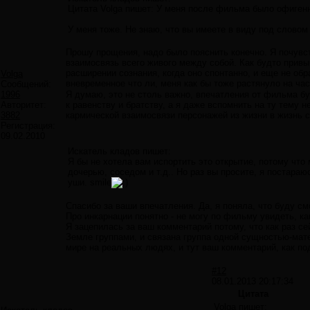
Цитата Volga пишет: У меня после фильма было офиген
У меня тоже. Не знаю, что вы имеете в виду под словом 
Прошу прощения, надо было пояснить конечно. Я почувст
взаимосвязь всего живого между собой. Как будто привы
расширении сознания, когда оно спонтанно, и еще не обр
Volga
вневременное что ли, меня как бы тоже растянуло на ч
Сообщений:
1996
Я думаю, это не столь важно, впечатления от фильма б
Авторитет:
к равенству и братству, а я даже вспомнить на ту тему 
3882
кармической взаимосвязи персонажей из жизни в жизнь с
Регистрация:
09.02.2010
Искатель кладов пишет:
Я бы не хотела вам испортить это открытие, потому чт
дочерью, соседом и т.д.. Но раз вы просите, я постара
уши. smile
Спасибо за ваши впечатления. Да, я поняла, что буду см
Про инкарнации понятно - не могу по фильму увидеть, ка
Я зацепилась за ваш комментарий потому, что как раз с
Земле группами, и связана группа одной сущностью-мате
мире на реальных людях, и тут ваш комментарий, как под
#12
08.01.2013 20:17:34
Цитата
Volga пишет: