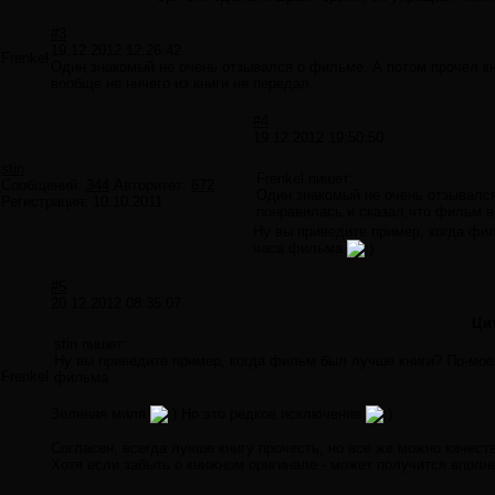
#3
19.12.2012 12:26:42
Frenkel
Один знакомый не очень отзывался о фильме. А потом прочел кн
вообще не ничего из книги не передал.
#4
19.12.2012 19:50:50
stin
Frenkel пишет:
Сообщений:
344
Авторитет:
672
Один знакомый не очень отзывался
Регистрация:
10.10.2011
понравилась и сказал,что фильм в
Ну вы приведите пример, когда фил
часа фильма
#5
20.12.2012 08:35:07
Ци
stin пишет:
Ну вы приведите пример, когда фильм был лучше книги? По-моем
Frenkel
фильма
Зеленая миля
Но это редкое исключение
Согласен, всегда лучше книгу прочесть, но все же можно качест
Хотя если забыть о книжном оригинале - может получится впол