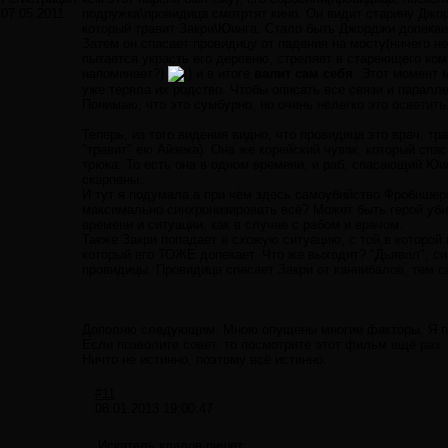
07.05.2011
подружка\провидица смотртят кино. Он видит старину Джорж
который травит Закри\Юинга. Стало быть Джорджи допекае
Затем он спасает провидицу от падения на мосту(ничего не 
пытается украсть его деревню, стреляет в стареющего комп
напоминает?)
и в итоге
валит сам себя
. Этот момент 
уже теряла их родство. Чтобы описать все связи и паралл
Понимаю, что это сумбурно, но очень нелегко это осветить
Теперь, из того видения видно, что провидица это врач, т
"травит" ею Айзека). Она же корейский чувак, который спас
трюка. То есть она в одном времени, и раб, спасающий Юи
скарпены.
И тут я подумала,а при чём здесь самоубийство Фробишера
максимально синхронизировать всё? Может быть герой уби
времени и ситуации, как в случае с рабом и врачом.
Также Закри попадает в схожую ситуацию, с той,в которой
который его ТОЖЕ допекает. Что же выходит? "Дьявол", 
провидицы. Провидица спасает Закри от каннибалов, тем с
Дополню следующим. Мною опущены многие факторы. Я по
Если позволите совет, то посмотрите этот фильм ещё раз. 
Ничто не истинно, поэтому всё истинно.
#11
08.01.2013 19:00:47
Искатель кладов пишет: