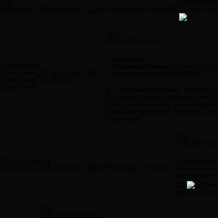
Neo
09.01.2013 1
Сообщений:
7859
Авторитет:
12297
Регистрация:
30.09.2009
Такими темп
#17
09.01.2013 20:43:16
Селена пишет:
Jason Bourne
с Максимом Шевченко, пожалуй согл
Сообщений:
272
Авторитет:
1132
как и все движение "Нью-Эйдж".
Регистрация:
20.09.2012
(ЗАБАНЕН)
Да... Шевченко красавчеГ. Впрочем, к
По поводу Атласа высказался жестче
очень хороших вещей, он же открове
Как вы это называете, Искатель кла
(ЗАБАНЕН)
#18
09.01.2013 22:
Искатель кладов
Jason Bourne
Сообщений:
2275
Авторитет:
4069
Регистрация:
07.05.2011
Как вы это н
проявляется"
Да.
Тольк
Ничто не исти
#19
11.01.2013 00:26:06