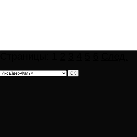
Страницы:
1
2
3
4
5
6
След.