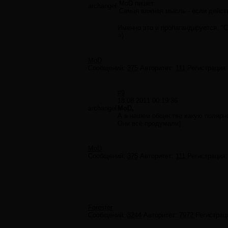
MoD пишет:
archangel
Самая важная мысль - если действ
Именно это и пропагандируется. "С
=)
MoD
Сообщений:
375
Авторитет:
111
Регистрация
#9
18.08.2011 00:19:36
archangel
MoD,
А в нашем обществе какую полярн
Они всё продумали)
MoD
Сообщений:
375
Авторитет:
111
Регистрация
Forester
Сообщений:
3244
Авторитет:
7972
Регистрац