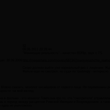
#2
09.06.2011 20:28:44
"Меняющие реальность" - качество BDRip, звук с TS.
ция:
30.09.2009
http://megashara.com/movies/687347/menyayushchie_realno
Скоро должен выйти уже нормальный рип с лицензии. Жд
Фильм еще не смотрел, но судя по трейлеру - интересно.
Можно сказать, монолог инсайдеров от первого лица. Но перемешаны ро
щности, на мой взгляд.
а в фильме - это монолог Томпсона про то, что "смотрители" управлял
шь в период между расцветом Римской Империи и Возрождением, а также 
я едва не уничтожило.