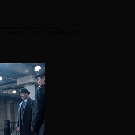
5
го искусства. хотя есть хєпи єнд,
у, значит можно, имею право. видно такая
0