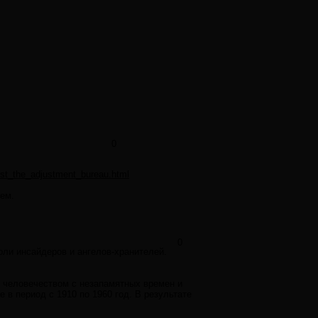
0
st_the_adjustment_bureau.html
ем.
0
ли инсайдеров и ангелов-хранителей.
и человечеством с незапамятных времен и
в период с 1910 по 1960 год. В результате