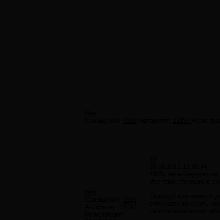
Neo
Сообщений:
7859
Авторитет:
12297
Регистра
#3
10.06.2011 11:55:44
100% инсайдер-фильм. 
Все-таки это разные су
Neo
Пожалуй ключевая сцен
Сообщений:
7859
отпускали контроль ли
Авторитет:
12297
чего человечество себ
Регистрация: