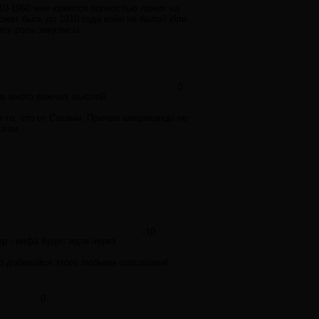
910-1960 мне кажется полностью лежит на
может быть до 1910 года войн не было? Или
ать роль закулисы.
0
ам много важных мыслей.
и то, что от Сатаны. Причем американцы не
огом.
-10
р - инфа будет идти через
то добивайся этого любыми способами!
0