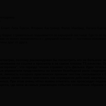
мелодрама
6
Блант, Лиза Торсон, Флоренс Кастринер, Филис Макбрид, Натали Карте
Норрис стремительно поднимается по карьерной лестнице. Где-то по пу
икак не может познакомиться с девушкой поближе — постоянно возникаю
лены друг от друга.
нотеатрах, поэтому рекомендовал бы посмотреть его на большом экр
скачивание по ссылке и просмотр в не самом плохом TS-качестве. 
ектировки", что гораздо точнее отражает суть фильма. Идея тоталь
ные управители представлены во вполне безобидной роли следящих
я, личность которого практически прямым текстом связывается с С
самым сюжет можно трактовать как оправдание действий закулисы,
енных. При этом очень чётко можно отметить как происходит подме
оцесса, где вина за самые ужасающие события спокойным образом 