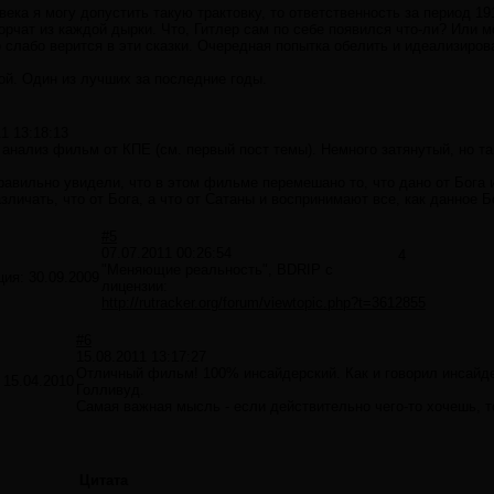
ека я могу допустить такую трактовку, то ответственность за период 1
орчат из каждой дырки. Что, Гитлер сам по себе появился что-ли? Или 
о слабо верится в эти сказки. Очередная попытка обелить и идеализиров
й. Один из лучших за последние годы.
1 13:18:13
анализ фильм от КПЕ (см. первый пост темы). Немного затянутый, но т
равильно увидели, что в этом фильме перемешано то, что дано от Бога 
зличать, что от Бога, а что от Сатаны и воспринимают все, как данное Б
#5
07.07.2011 00:26:54
4
"Меняющие реальность", BDRIP с
ция:
30.09.2009
лицензии:
http://rutracker.org/forum/viewtopic.php?t=3612855
#6
15.08.2011 13:17:27
Отличный фильм! 100% инсайдерский. Как и говорил инсайде
:
15.04.2010
Голливуд.
Самая важная мысль - если действительно чего-то хочешь, 
Цитата