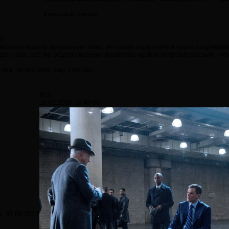
Классный фильм.
50
еплохо подана актуальная тема, не самая характерная черта современно
дето там. всё же рецепт решения проблемы крайне потребительский - хоч
 мог по-чесному. ему спасибо.
#13
18.02.2015 16:49:05
я:
05.08.2014