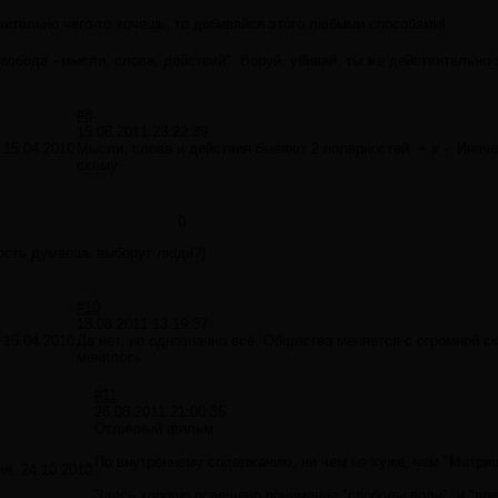
ительно чего-то хочешь, то добивайся этого любыми способами!
вобода - мысли, слова, действий". Воруй, убивай, ты же действительно 
#8
15.08.2011 23:22:39
:
15.04.2010
Мысли, слова и действия бывают 2 полярностей: + и -. Инач
схему
0
ость думаешь выберут люди?)
#10
18.08.2011 13:19:37
:
15.04.2010
Да нет, не однозначно всё. Общество меняется с огромной ск
менялось
#11
26.08.2011 21:00:35
Отличный фильм.
По внутреннему содержанию, ни чем не хуже, чем "Матриц
ия:
24.10.2010
Здесь хорошо освещено понимание "свободы воли", и "врем