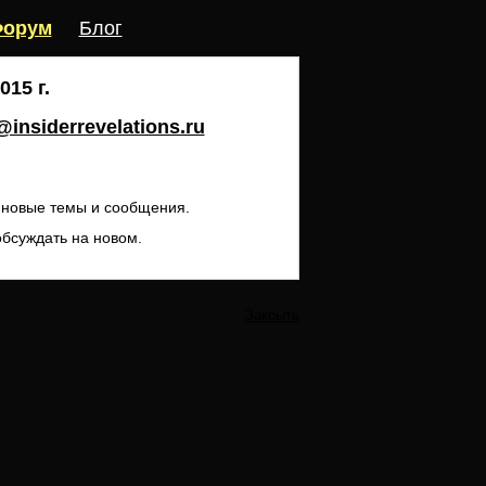
орум
Блог
15 г.
insiderrevelations.ru
ь новые темы и сообщения.
обсуждать на новом.
Закрыть