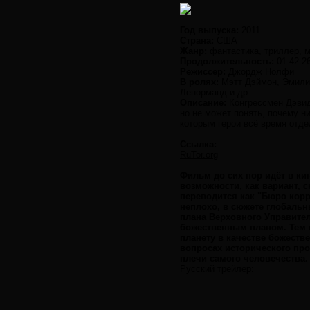
Год выпуска:
2011
Страна:
США
Жанр:
фантастика, триллер, 
Продолжительность:
01:42:2
Режиссер:
Джордж Нолфи
В ролях:
Мэтт Дэймон, Эмили 
Ленорманд и др.
Описание:
Конгрессмен Дэвид 
но не может понять, почему н
которым герои всё время отде
Ссылка:
RuTor.org
Фильм до сих пор идёт в ки
возможности, как вариант, 
переводится как "Бюро корр
неплохо, в сюжете глобаль
плана Верховного Управител
божественным планом. Тем 
планету в качестве божеств
вопросах исторического пр
плечи самого человечества.
Русский трейлер: