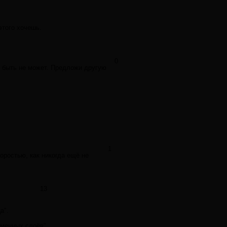
этого хочешь.
0
е быть не может. Предложи другую
1
оростью, как никогда ещё не
13
а".
енных слоёв", ...