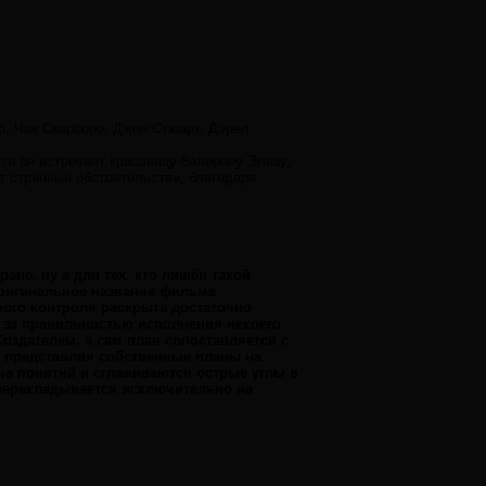
р, Чак Скарборо, Джон Стюарт, Дэрел
ти он встречает красавицу-балерину Элизу,
т странные обстоятельства, благодаря
ане, ну а для тех, кто лишён такой
Оригинальное название фильма
ного контроля раскрыта достаточно
 за правильностью исполнения некоего
оздателем, а сам план сопоставляется с
 представляя собственные планы на
на понятий и сглаживаются острые углы в
перекладывается исключительно на