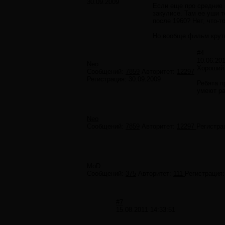
30.09.2009
Если еще про средние в
закулисе. Там ее уши т
после 1960? Нет, что-т
Но вообще фильм круто
#4
10.06.201
Neo
Хороший 
Сообщений:
7859
Авторитет:
12297
Регистрация:
30.09.2009
Ребята п
умеют ра
Neo
Сообщений:
7859
Авторитет:
12297
Регистра
MoD
Сообщений:
375
Авторитет:
111
Регистрация
#7
15.08.2011 14:33:51