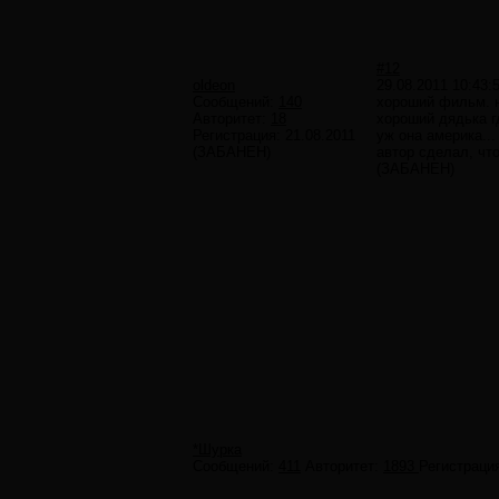
#12
oldeon
29.08.2011 10:43:
Сообщений:
140
хороший фильм. н
Авторитет:
18
хороший дядька г
Регистрация:
21.08.2011
уж она америка...
(ЗАБАНЕН)
автор сделал, что
(ЗАБАНЕН)
*Шурка
Сообщений:
411
Авторитет:
1893
Регистраци