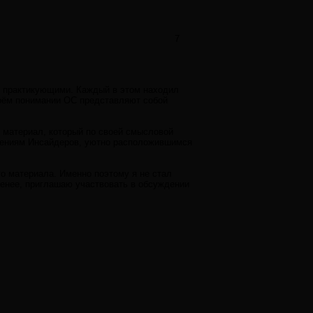
7
и практикующими. Каждый в этом находил
 моём понимании ОС представляют собой
й материал, который по своей смысловой
вениям Инсайдеров, уютно расположившимся
го материала. Именно поэтому я не стал
енее, приглашаю участвовать в обсуждении