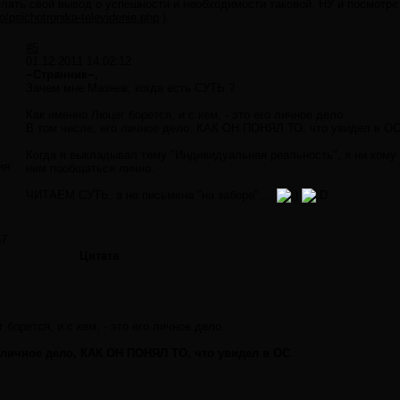
лать свой вывод о успешности и необходимости таковой. НУ и посмотрет
eo/psichotronika-televidenie.php
).
#5
01.12.2011 14:02:12
~Странник~,
Зачем мне Мазнев, когда есть СУТЬ ?
Как именно Люцег борется, и с кем, - это его личное дело.
В том числе, его личное дело, КАК ОН ПОНЯЛ ТО, что увидел в ОС
Когда я выкладывал тему "Индивидуальная реальность", я ни кому н
ия:
ним пообщаться лично.
ЧИТАЕМ СУТЬ, а не письмена "на заборе"....
57
Цитата
 борется, и с кем, - это его личное дело.
 личное дело, КАК ОН ПОНЯЛ ТО, что увидел в ОС
.