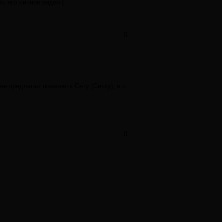
ь его личное видео (
0
.
е предлагал позвонить Сету (Сетху), и с
0