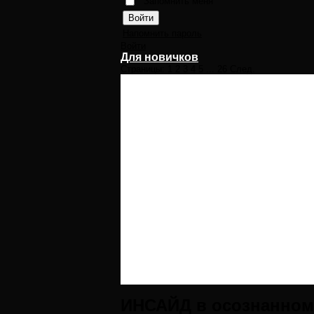
Запомнить меня
Напомнить пароль
Войти
Для новичков
Страницы:
1
2
3
4
5
...
26
След.
ИНСАЙД в осознанном