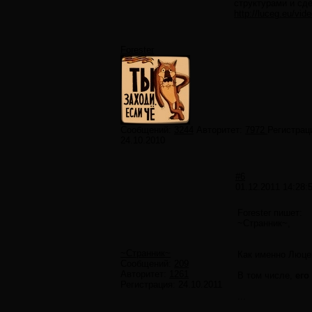
структурами и сде
http://luceg.eu/vid
Forester
Сообщений:
3244
Авторитет:
7972
Регистрац
24.10.2010
#6
01.12.2011 14:28:
Forester пишет:
~Странник~,
~Странник~
Как именно Люцег
Сообщений:
209
Авторитет:
1261
В том числе,
его
Регистрация:
24.10.2011
...