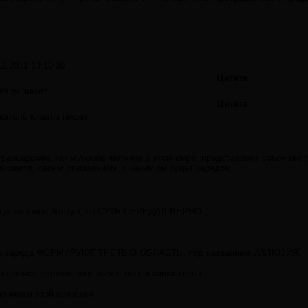
12.2011 13:10:20
Цитата
ester пишет:
Цитата
катель кладов пишет:
трансерфинг, как и любое явление в этом мире, представляет собой инст
бираете, своим отношением, с каким он будет зарядом.
циг конечно болтун, но СУТЬ ПЕРЕДАЛ ВЕРНО.
а заряда ФОРМИРУЮТ ТРЕТЬЮ ОБЛАСТЬ, под названием ИЛЛЮЗИЯ.
глашаясь с этими понятиями, вы соглашаетесь с:
наличием этой иллюзии