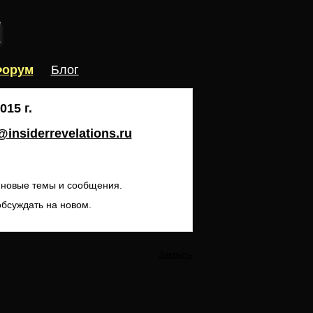
орум
Блог
15 г.
insiderrevelations.ru
ь новые темы и сообщения.
обсуждать на новом.
Закрыть