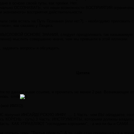
дане в основе своей тупы, как пробки. Нет.
значально ОСОЗНАВАТЬ, что наши возможности ВОСПРИЯТИЯ ограничен
и экономного» восприятия действительности.
али себе встать на Путь Познания (или нет?), - необходимо приложить 
тмов», как сказано у Люцига.
 СМЫСЛОВОЙ ОСНОВЕ ЗНАНИЯ, следует преодолевать так называемую 
епенно) мыслить совершенно иначе, чем мы привыкли в этой иллюзии.
 задавать вопросы и обсуждать.
Цитата
и по данной выше ссылке, и прочитать не менее 2 раз. Возникающее о
новь. smile
 (моё ИМХО).
ОС получил ИНСАЙДЕРСКУЮ ИНФУ, .... 1 Часть: чем ВЫ обладаете, госп
сь КОРЕНЬ - суть) 3 Часть: ИНСТРУМЕНТЫ, которыми должны владеть "г
асть: КАК УПРАВЛЯЮТ "господами хорошими", - а могли бы и САМИ...., е
м открыть тему: "Третья область". А то, сайт стал превращаться в предв