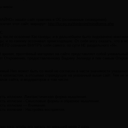
мы живём.
ЧАЙНО» нашёл сайт практика в ОС (осознанные сновидения).
осетил этот сайт, маршрут:
http://luceg.eu/thirdpoint/mindforms.php
С.
сь после освоения Кастанеды, и в дальнейшем было подхвачено многим
ды, и по своему осознавал происходящее. От себя могу сказать, что в
ЕГО сознания ВНУТРЬ себя самого, по сути НЕ раздельного «Я».
ой зрения, прочтённый материал на сайте представляет собой уникальны
ает Откровению, предоставленному Вадиму Зеланду и тем самым Откро
емый Нео может быть со мной не согласен в части значимости указанно
 копипастом, а отсылаю страждущих на указанный выше сайт. Тем не м
лов сайта, и модераторов в том числе.
асть иллюзии. Лингвистическая форма мышления.
асть иллюзии - Смысловые формы и образное мышление.
асть иллюзии — Внимание.
сть иллюзии - Настройка восприятия.
ин того, чтобы его читать по меньшей мере 2 раза.