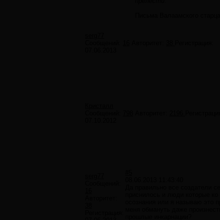
прелести
.
Письма Валаамского старца
serg77
Сообщений:
16
Авторитет:
38
Регистрация:
07.06.2013
Кристалл
Сообщений:
798
Авторитет:
2196
Регистраци
07.10.2012
#5
serg77
08.06.2013 11:43:40
Сообщений:
Да правильно все создатели се
16
приснилось и люди которые ко 
Авторитет:
осознания или я называю это п
38
меня обмануть даже произнести
Регистрация:
прошлые инкарнации?