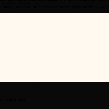
й Палама, последние слова.
вопросы, без них я ничего из того что написал сегодня не знал.(с) Ne_
0
пыт который хочет