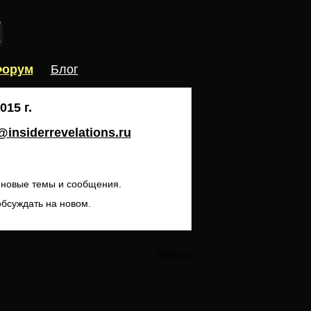
орум
Блог
15 г.
insiderrevelations.ru
ь новые темы и сообщения.
обсуждать на новом.
Закрыть