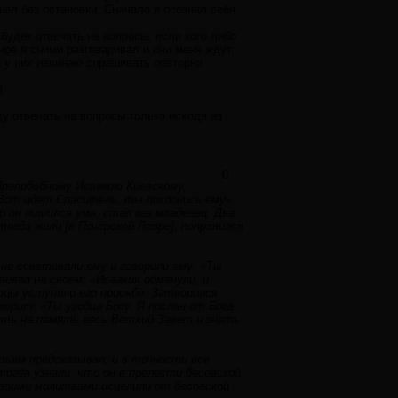
шел без остановки. Сначало я осознал себя
будет отвечать на вопросы, если кого либо
мире я сними разговаривал и они меня ждут.
я у них начинаю спрашивать повторно
).
ду отвечать на вопросы только исходя из
0
Преподобному Исаакию Киевскому,
. Вот идет Спаситель, ты поклонись ему».
о он лишился ума, стал как младенец. Два
тогда жили [в Печерской Лавре], поправился
 не советовали ему и говорили ему: «Ты
ивал на своем: «Исаакия обманули, и
арцы уступили его просьбе. Затворился
ворит: «Ты угодил Богу. Я послан от Бога
ать на память весь Ветхий Завет и знать
зьям предсказывал, и в точности все
 тогда узнали, что он в прелести бесовской.
своими молитвами исцелили от бесовской