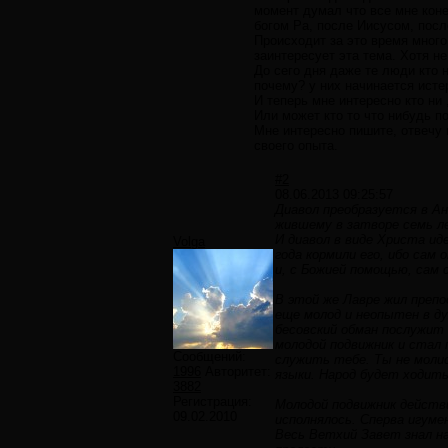
момент думал что все мне коне
богом Ра, после Иисусом, посл
Происходит за это время много
заинтересует эта тема. Хотя не
До сего дня даже те люди кто 
почему? у них начинается исте
И теперь мне интересно кто ни 
Или может кто то что нибудь п
Мне интересно пишите, отвечу 
своего опыта.
#2
08.06.2013 09:25:57
Диавол преобразуется в Ан
жившему в затворе семь ле
И диавол в виде Христа ид
Volga
года кормили его, ибо сам 
и, с Божией помощью, сам 
В этой же Лавре жил препо
еще молод и неопытен в ду
бесовский обман послужит 
молодой подвижник и стал п
Сообщений:
служить тебе. Ты не моли
1996
Авторитет:
языки. Народ будет ходить
3882
Регистрация:
Молодой подвижник действи
09.02.2010
исполнялось. Сперва игумен
Весь Ветхий Завет знал на