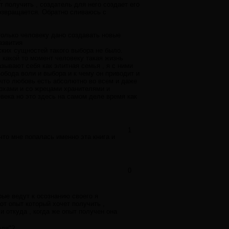
т получить , создатель для него создает его
возвращается. Обратно сливаюсь с
 только человеку дано создавать новые
азвития
ких сущностей такого выбора не было.
 какой то момент человеку такая жизнь
азывают себя как элитная семья , я с ними
вобода воли и выбора и к чему он приводит и
 что любовь есть абсолютно во всем и даже
рхами и со жрецами хранителями и
века но это здесь на самом деле время как
1
 что мне попалась именно эта книга и
0
рые ведут к осознанию своего я
от опыт который хочет получить ,
и откуда , когда же опыт получен она
еля"?