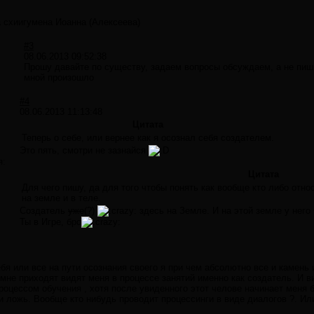
 схиигумена Иоанна (Алексеева)
#3
08.06.2013 09:52:38
Прошу давайте по существу, задаем вопросы обсуждаем, а не пиши
мной произошло
#4
08.06.2013 11:13:48
Цитата
Теперь о себе, или вернее как я осознал себя создателем.
Это пять, смотри не зазнайся
я:
Цитата
Для чего пишу, да для того чтобы понять как вообще кто либо отно
на земле и в теле.
Создатель
уже
(?)
здесь на Земле. И на этой земле у него
Ты в Игре, бро
бя или все на пути осознания своего я при чем абсолютно все и камень 
мне приходят видят меня в процессе занятий именно как создатель. И в
роцессом обучения , хотя после увиденного этот челове начинает меня б
 ложь. Вообще кто нибудь проводит процессинги в виде диалогов ?. Ил