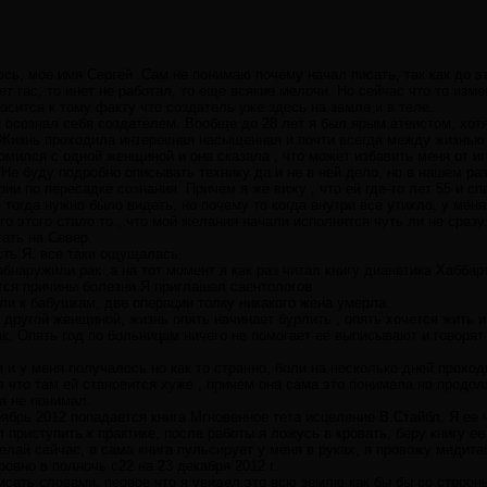
сь, мое имя Сергей .Сам не понимаю почему начал писать, так как до э
вет гас, то инет не работал, то еще всякие мелочи. Но сейчас что то изм
осится к тому факту что создатель уже здесь на земле и в теле.
 я осознал себя создателем. Вообще до 28 лет я был ярым атеистом, хот
. Жизнь проходила интересная насыщенная и почти всегда между жизнью
комился с одной женщиной и она сказала , что может избавить меня от и
Не буду подробно описывать технику да и не в ней дело, но в нашем раз
ии по пересадке сознания. Причем я же вижу , что ей где-то лет 55 и с
тогда нужно было видеть, но почему то когда внутри все утихло, у мен
его этого стало то , что мой желания начали исполнятся чуть ли не сраз
тать на Север.
сть Я. все таки ощущалась.
бнаружили рак ,а на тот момент я как раз читал книгу дианетика Хаббар
тся причины болезни.Я приглашал саентологов
ли к бабушкам, две операции толку никакого жена умерла.
другой женщиной, жизнь опять начинает бурлить , опять хочется жить и 
к. Опять год по больницам ничего не помогает ее выписывают и говорят
 и у меня получалось но как то странно, боли на несколько дней проход
ел что там ей становится хуже , причем она сама это понимала но продо
а не понимал.
оябрь 2012 попадается книга Мгновенное тета исцеление В.Стайбл. Я ее 
 приступить к практике, после работы я ложусь в кровать, беру книгу е
елай сейчас, а сама книга пульсирует у меня в руках, я провожу медит
овно в полночь с22 на 23 декабря 2012 г.
сать словами, первое что я увидел это всю землю как бы бы со стороны,