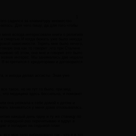
1
того садился за клавиатуру множество
енилось. Для чего пишу, да для того чтобы
я меня всегда интересовали книги о религиях
 и смертью.И когда бежать уже было некуда
гровой зависимости. Терять мне было нечего,
говоре она как то говорит ,что при Сталине
пашиваю об этом, она мне и говорит это было
я возник интерес. Мы занимались две недели
у. Я встретился с кредиторами и договорился
та, и иногда делал ассисты. Зная уже
все такое, но не тут то было, при мед
 , что медицина здесь бессильна, и поможет
или она уезжала к себе домой к детям и
лжать заниматься у меня дома отказывалась.
читаю каждый день одну и ту же станицу по
е в очередной раз перечитываю и вдруг в
ацию и попадаю на седьмой план
 все мое тело вибрировало так , что я в тот