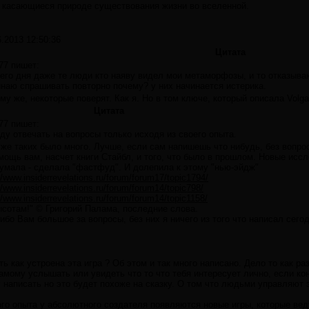
 касающиеся природе существования жизни во вселенной.
6.2013 12:50:36
Цитата
77 пишет:
его дня даже те люди кто наяву видел мои метаморфозы, и то отказывают
наю спрашивать повторно почему? у них начинается истерика.
му же, некоторые поверят. Как я. Но в том ключе, который описала Volga
Цитата
77 пишет:
ду отвечать на вопросы только исходя из своего опыта.
уже таких было много. Лучше, если сам напишешь что нибудь, без вопрос
мощь вам, насчет книги Стайбл, и того, что было в прошлом. Новые иссл
умала - сделала "фастфуд". И долепила к этому "нью-эйдж"
//www.insiderrevelations.ru/forum/forum17/topic1794/
//www.insiderrevelations.ru/forum/forum14/topic798/
//www.insiderrevelations.ru/forum/forum14/topic1158/
ысотам!" © Григорий Палама, последние слова.
ибо Вам большое за вопросы, без них я ничего из того что написал сегод
ть как устроена эта игра ? Об этом и так много написано. Дело то как ра
амому услышать или увидеть что то что тебя интересует лично, если ко
 написать но это будет похоже на сказку. О том что людьми управляют э
ого опыта у абсолютного создателя появляются новые игры, которые вед