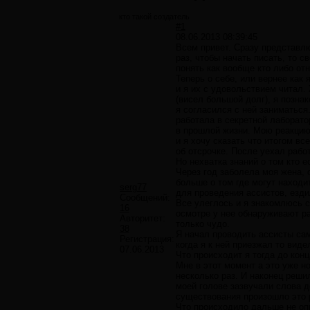
кто такой создатель
#1
08.06.2013 08:39:45
Всем привет. Сразу представлю
раз, чтобы начать писать, то с
понять как вообще кто либо отн
Теперь о себе, или вернее как
и я их с удовольствием читал
(висел большой долг), я позна
я согласился с ней заниматься.
работала в секретной лаборатор
в прошлой жизни. Мою реакцию 
и я хочу сказать что итогом вс
об отсрочке. После уехал рабо
Но нехватка знаний о том кто е
Через год заболела моя жена, о
больше о том где могут находи
serg77
для проведения ассистов, езди
Сообщений:
Все улеглось и я знакомлюсь с 
16
осмотре у нее обнаруживают ра
Авторитет:
только чудо.
38
Я начал проводить ассисты сам
Регистрация:
когда я к ней приезжал то вид
07.06.2013
Что происходит я тогда до конц
Мне в этот момент а это уже н
несколько раз. И наконец решил
моей голове зазвучали слова д
существования произошло это р
Что происходило дальше не опи