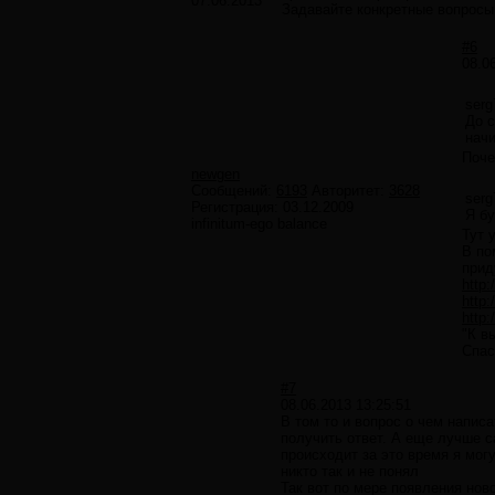
07.06.2013
Задавайте конкретные вопросы
#6
08.0
serg
До с
начи
Поче
newgen
Сообщений:
6193
Авторитет:
3628
serg
Регистрация:
03.12.2009
Я бу
infinitum-ego balance
Тут 
В по
прид
http:
http:
http:
"К в
Спас
#7
08.06.2013 13:25:51
В том то и вопрос о чем написа
получить ответ. А еще лучше с
происходит за это время я могу
никто так и не понял
Так вот по мере появления нов