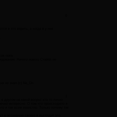
0
ся в это верить, а когда я у них
.
ов пока.
едования. Ничего нового Стайбл не
ня не знал.(с) Ne_On
1
з в другом на какой вопрос кто то лично
нечно интересно. О том что происходило и
то и так всем известно. Только почему так
ут к осознанию своего я выглядит это