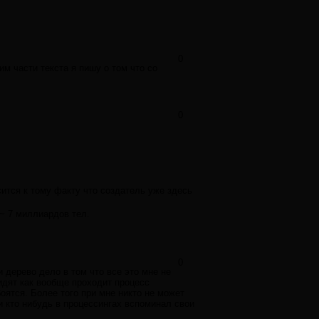
0
м части текста я пишу о том что со
0
сится к тому факту что создатель уже здесь
 ~ 7 миллиардов тел.
0
и дерево дело в том что все это мне не
идят как вообще проходит процесс
оятся. Более того при мне никто не может
и кто нибудь в процессингах вспоминал свои