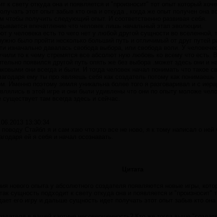
 к свету откуда она и появляется и "произносит" тот опыт который хоче
олучать этот опыт забыв кто она и откуда , когда же опыт получен она 
м чтобы получить следующий опыт. И соответственно развивая себя.
адывается впечатление что человек лишь начальный этап эволюции.
от у человека есть то чего нет у любой другой сущности во вселенной,
нужно было пройти несколько больший путь и отличимый от друг путей р
и изначально давалась свобода выбора, или свобода воли. У человечес
чили то к чему стремятся все абсолют ную любовь ко всему что есть. В
ительно появился другой путь опять же без выбора .может здесь они и н
аковыми они всегда и были. И тогда человек начал понимать что такое с
лагодаря ему ты про являешь себя как создатель потому как понимаешь
. Именно поэтому земля уникальна более того я разговаривал и с иера
влялись в этой игре и они были удивлены что они по опыту моложе чело
е существует там всегда здесь и сейчас.
.06.2013 13:30:34
 поводу Стайбл я и сам хаю что это все не ново, я к тому написал о ней
агодаря ей я себя и начал осознавать.
Цитата
ния нового опыта у абсолютного создателя появляются новые игры, кото
так сущность подходит к свету откуда она и появляется и "произносит" т
дает его игру и дальше сущность идет получать этот опыт забыв кто она 
оздателя в вашей картине несовершенность? Кто же тогда выше "создат