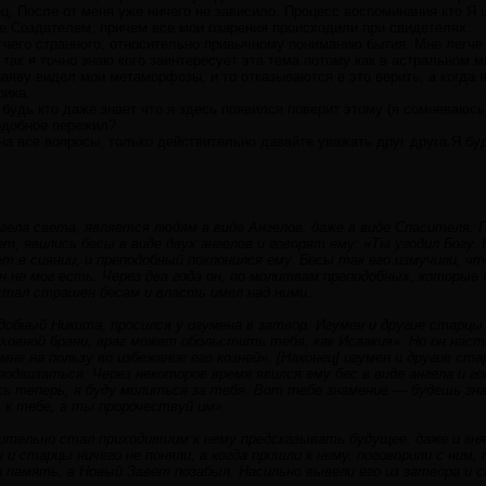
ц, После от меня уже ничего не зависило. Процесс воспоминания кто Я 
е Создателем, причем все мои озарения происходили при свидетелях.
 чего странного, относительно привычному пониманию бытия. Мне легче 
 так я точно знаю кого заинтересует эта тема потому как в астральном 
наяву видел мои метаморфозы, и то отказываются в это верить, а когда 
рика.
,будь кто даже знает что я здесь появился поверит этому (я сомневаюсь
одобное пережил?
на все вопросы, только действительно давайте уважать друг друга.Я бу
гела света, является людям в виде Ангелов, даже в виде Спасителя. 
т, явились бесы в виде двух ангелов и говорят ему: «Ты угодил Богу
ет в сиянии, и преподобный поклонился ему. Бесы так его измучили, чт
он не мог есть. Через два года он, по молитвам преподобных, которые 
стал страшен бесам и власть имел над ними.
добный Никита, просился у игумена в затвор. Игумен и другие старцы
ховной брани, враг может обольстить тебя, как Исаакия». Но он наста
мне на пользу во избежание его козней». [Наконец] игумен и другие ст
одвизаться. Через некоторое время явился ему бес в виде ангела и го
сь теперь, я буду молиться за тебя. Вот тебе знамение — будешь зн
 к тебе, а ты пророчествуй им».
тельно стал приходившим к нему предсказывать будущее, даже и кня
 и старцы ничего не поняли, а когда пришли к нему, поговорили с ним,
 память, а Новый Завет позабыл. Насильно вывели его из затвора и 