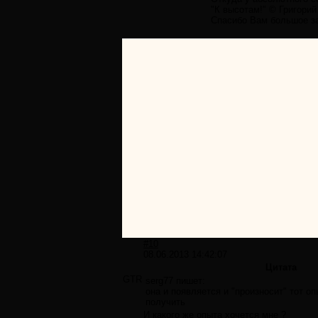
"К высотам!" © Григори
Спасибо Вам большое за 
#10
08.06.2013 14:42:07
Цитата
GTR
serg77 пишет:
она и появляется и "произносит" тот о
получить
И какого же опыта хочется мне ?