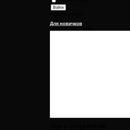
Запомнить меня
Напомнить пароль
Войти
Для новичков
Страницы:
1
2
3
4
След.
все о создателе