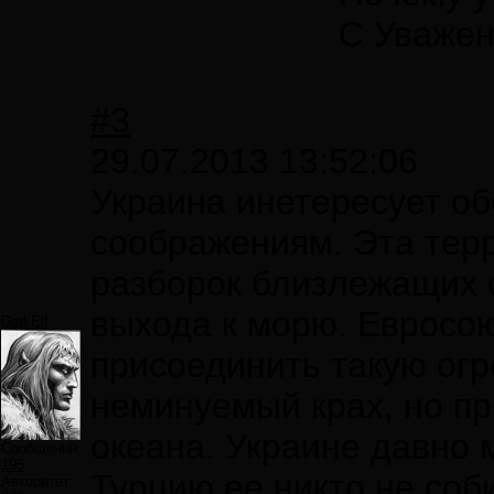
С Уваже
#3
29.07.2013 13:52:06
Украина инетересует об
соображениям. Эта тер
разборок близлежащих с
выхода к морю. Евросою
DarkElf
присоединить такую огр
неминуемый крах, но при
океана. Украине давно 
Сообщений:
195
Турцию ее никто не соб
Авторитет: