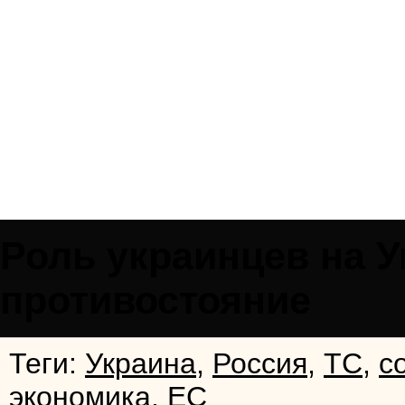
Роль украинцев на 
противостояние
Теги:
Украина
,
Россия
,
ТС
,
с
экономика
,
ЕС