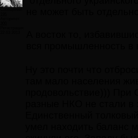
"отдельного украинского
не может быть отдельно
Сообщений:
195
Авторитет:
300
Регистрация:
А восток то, избавившись
22.03.2013
вся промышленность в 
Ну это почти что отбро
там мало населения жив
продовольствие))) При 
разные НКО не стали в 
Единственный толковый
умел находить баланс м