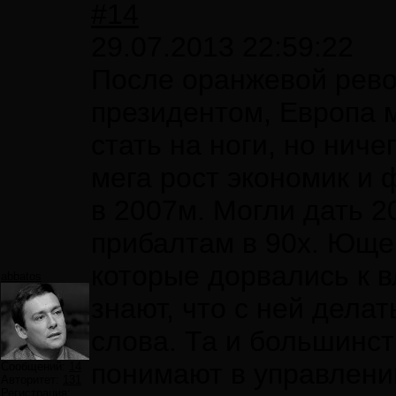
#14
29.07.2013 22:59:22
После оранжевой рев
президентом, Европа 
стать на ноги, но ниче
мега рост экономик и
в 2007м. Могли дать 2
прибалтам в 90х. Ющен
которые дорвались к в
abbatos
знают, что с ней дела
слова. Та и большинст
понимают в управлен
Сообщений:
14
Авторитет:
131
Регистрация: