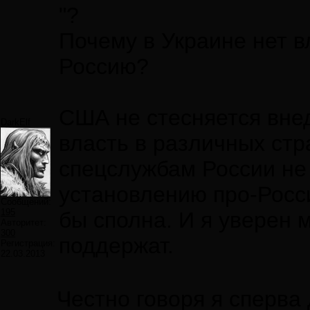
"?
Почему в Украине нет в
Россию?
США не стесняется внед
DarkElf
власть в различных стр
спецслужбам России не
установлению про-Росс
Сообщений:
195
бы сполна. И я уверен 
Авторитет:
300
поддержат.
Регистрация:
22.03.2013
Честно говоря я сперва