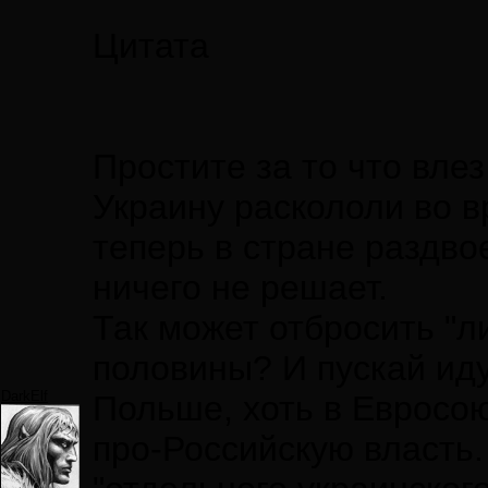
Цитата
Простите за то что влез
Украину раскололи во 
теперь в стране раздво
ничего не решает.
Так может отбросить "л
половины? И пускай иду
DarkElf
Польше, хоть в Евросою
про-Российскую власть.