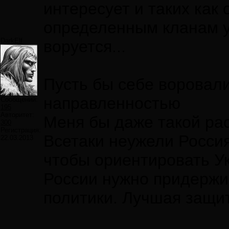
интересует и таких как
определенным кланам у
DarkElf
воруется...
Пусть бы себе воровали
направленностью
Сообщений:
195
Авторитет:
Меня бы даже такой рас
300
Регистрация:
Всетаки неужели Россия
22.03.2013
чтобы ориентировать У
России нужно придержи
политики. Лучшая защит