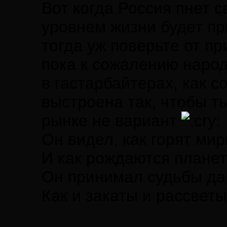
Вот когда Россия пнет с
уровнем жизни будет п
тогда уж поверьте от пр
пока к сожалению народ
в гастарбайтерах, как с
выстроена так, чтобы т
рынке не вариант
Он видел, как горят ми
И как рождаются планет
Он принимал судьбы да
Как и закаты и рассветы.