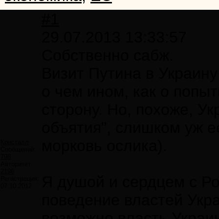
#1
29.07.2013 13:33:57
Собственно сабж.
Визит Путина в Украину
о чем ином, как о попы
сторону. Но, похоже, У
объятия", слишком уж е
морковь ослика).
Кристалл
Сообщений:
798
Авторитет:
2196
Я душой и сердцем с Ро
Регистрация:
07.10.2012
поведение властей Укра
возможно власть Украин