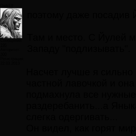
DarkElf
поэтому даже посадив Й
Там и место. С Йулей 
Сообщений:
195
Западу "подлизывать".
Авторитет:
300
Регистрация:
22.03.2013
Насчет лучше я сильно 
частной лавочкой и она 
подмахнула все нужные
раздеребанить...а Янык
слегка одергивать...
Он видел, как горят ми