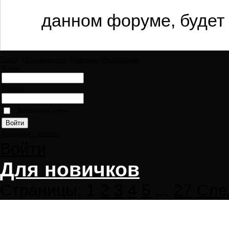
данном форуме, будет 
Поиск
Пользователи
Правила
Регистрация
Логин:
Пароль:
Запомнить меня
Напомнить пароль
Войти
Для новичков
Страницы:
1
2
3
4
5
...
27
Сле