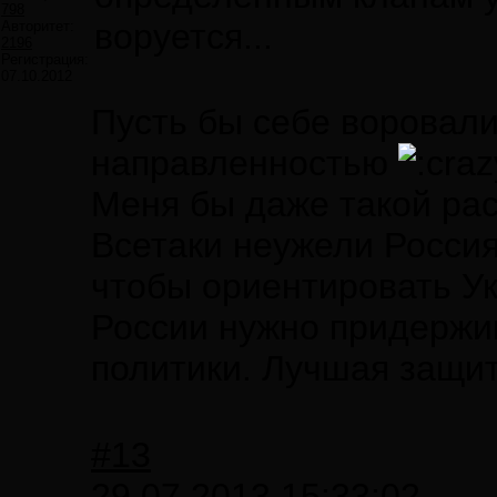
798
воруется...
Авторитет:
2196
Регистрация:
07.10.2012
Пусть бы себе воровали
направленностью
Меня бы даже такой рас
Всетаки неужели Россия
чтобы ориентировать Ук
России нужно придержив
политики. Лучшая защит
#13
29.07.2013 15:33:02