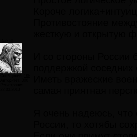
Простое логическое у
Короче логика+интуиц
Противостояние межд
жесткую и открытую ф
DarkElf
И со стороны России 
поддержкой соседних 
Сообщений:
195
Иметь вражеские воен
Авторитет:
300
Регистрация:
самая приятная перспе
22.03.2013
Я очень надеюсь, что
России, то хотябы сох
Если они примут сторо