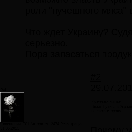
роли "пучешного мяса" 
Что ждет Украину? Суд
серьезно.
Пора запасаться проду
#2
29.07.201
Roi
Кристалл пишет:
Визит Путина в Украин
на свою сторону.
Сообщений:
701
Авторитет:
2474
Регистрация:
Почему у
31.05.2013