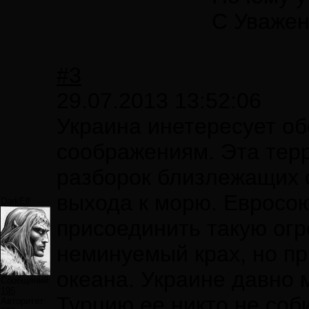
С Уваже
#3
29.07.2013 13:52:06
Украина инетересует об
соображениям. Эта тер
разборок близлежащих с
выхода к морю. Евросою
DarkElf
присоединить такую огр
неминуемый крах, но при
океана. Украине давно 
Сообщений:
195
Турцию ее никто не соб
Авторитет: