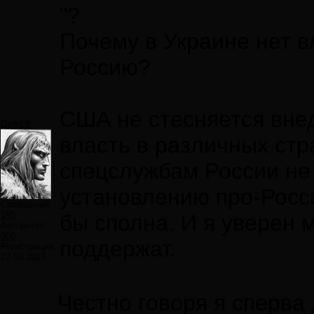
"?
Почему в Украине нет в
Россию?
США не стесняется внед
DarkElf
власть в различных стр
спецслужбам России не
установлению про-Росс
Сообщений:
195
бы сполна. И я уверен 
Авторитет:
300
поддержат.
Регистрация:
22.03.2013
Честно говоря я сперва