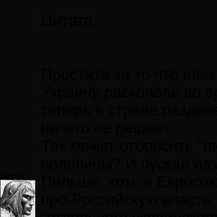
Цитата
Простите за то что влез
Украину раскололи во 
теперь в стране раздво
ничего не решает.
Так может отбросить "л
половины? И пускай иду
DarkElf
Польше, хоть в Евросою
про-Российскую власть.