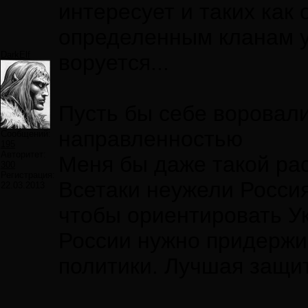
интересует и таких как
определенным кланам у
DarkElf
воруется...
Пусть бы себе воровали
направленностью
Сообщений:
195
Авторитет:
Меня бы даже такой рас
300
Регистрация:
Всетаки неужели Россия
22.03.2013
чтобы ориентировать У
России нужно придержи
политики. Лучшая защит