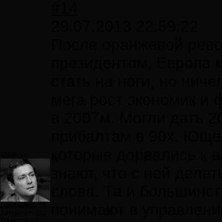
#14
29.07.2013 22:59:22
После оранжевой рев
президентом, Европа 
стать на ноги, но ниче
мега рост экономик и
в 2007м. Могли дать 2
прибалтам в 90х. Ющен
которые дорвались к в
abbatos
знают, что с ней дела
слова. Та и большинст
понимают в управлен
Сообщений:
14
Авторитет:
131
Регистрация: