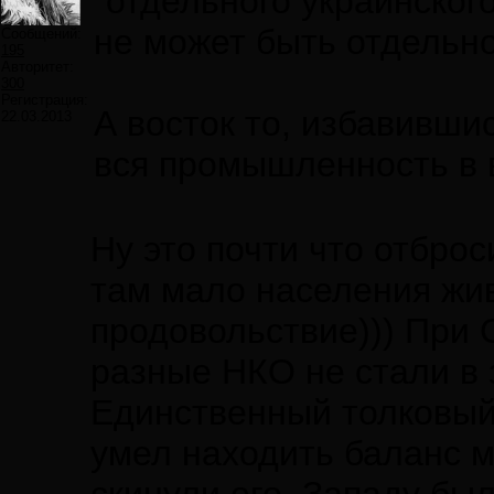
"отдельного украинского
не может быть отдельно
Сообщений:
195
Авторитет:
300
Регистрация:
А восток то, избавившись
22.03.2013
вся промышленность в 
Ну это почти что отбро
там мало населения жив
продовольствие))) При 
разные НКО не стали в 
Единственный толковый
умел находить баланс м