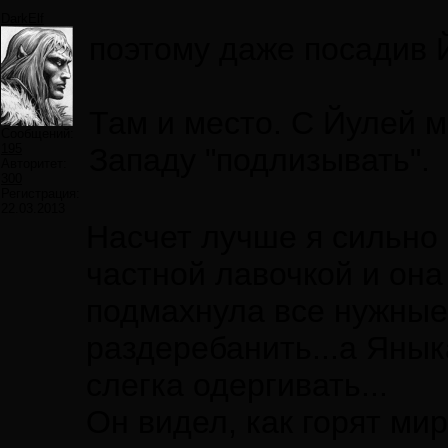
DarkElf
поэтому даже посадив Й
Там и место. С Йулей 
Сообщений:
195
Западу "подлизывать".
Авторитет:
300
Регистрация:
22.03.2013
Насчет лучше я сильно 
частной лавочкой и она 
подмахнула все нужные
раздеребанить...а Янык
слегка одергивать...
Он видел, как горят ми