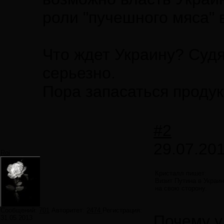
роли "пучешного мяса" 
Что ждет Украину? Суд
серьезно.
Пора запасаться проду
#2
29.07.201
Roi
Кристалл пишет:
Визит Путина в Украин
на свою сторону.
Сообщений:
701
Авторитет:
2474
Регистрация:
Почему у
31.05.2013