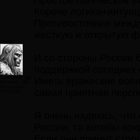
Простое логическое у
Короче логика+интуиц
Противостояние межд
жесткую и открытую ф
DarkElf
И со стороны России 
поддержкой соседних 
Сообщений:
195
Иметь вражеские воен
Авторитет:
300
Регистрация:
самая приятная перспе
22.03.2013
Я очень надеюсь, что
России, то хотябы сох
Если они примут сторо