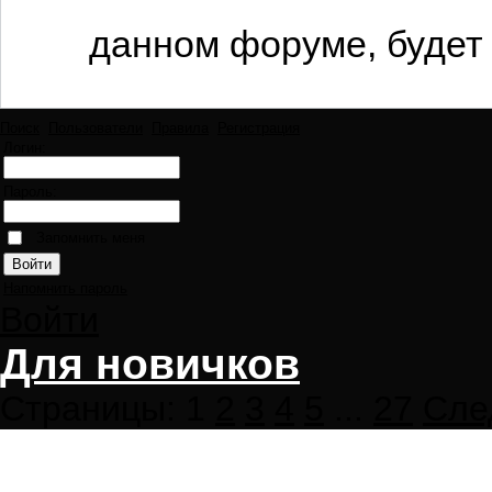
данном форуме, будет 
Поиск
Пользователи
Правила
Регистрация
Логин:
Пароль:
Запомнить меня
Напомнить пароль
Войти
Для новичков
Страницы:
1
2
3
4
5
...
27
Сле