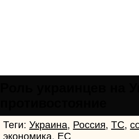
Роль украинцев на 
противостояние
Теги:
Украина
,
Россия
,
ТС
,
с
экономика
,
ЕС