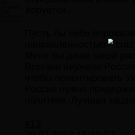
798
воруется...
Авторитет:
2196
Регистрация:
07.10.2012
Пусть бы себе воровали
направленностью
Меня бы даже такой рас
Всетаки неужели Россия
чтобы ориентировать Ук
России нужно придержив
политики. Лучшая защит
#13
29.07.2013 15:33:02