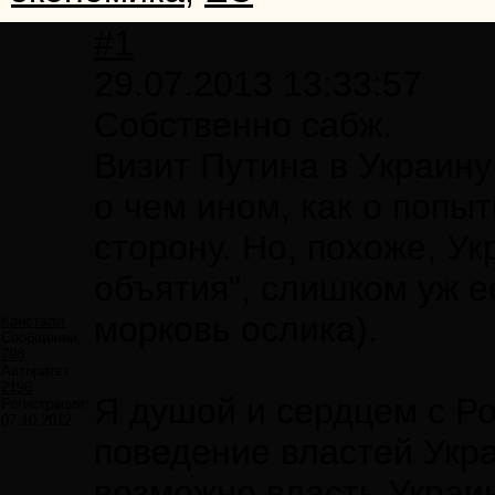
#1
29.07.2013 13:33:57
Собственно сабж.
Визит Путина в Украину
о чем ином, как о попы
сторону. Но, похоже, У
объятия", слишком уж е
морковь ослика).
Кристалл
Сообщений:
798
Авторитет:
2196
Я душой и сердцем с Ро
Регистрация:
07.10.2012
поведение властей Укра
возможно власть Украин