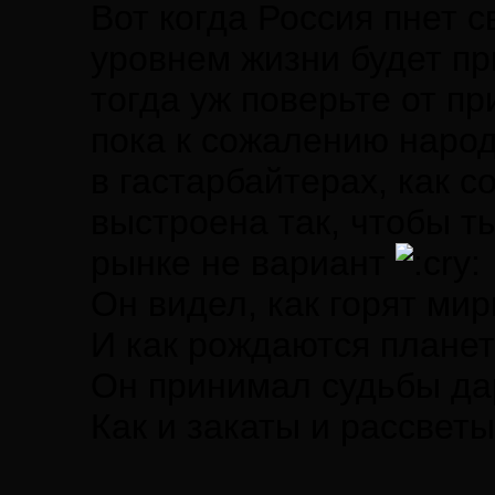
Вот когда Россия пнет с
уровнем жизни будет п
тогда уж поверьте от пр
пока к сожалению народ
в гастарбайтерах, как с
выстроена так, чтобы т
рынке не вариант
Он видел, как горят ми
И как рождаются планет
Он принимал судьбы да
Как и закаты и рассветы.