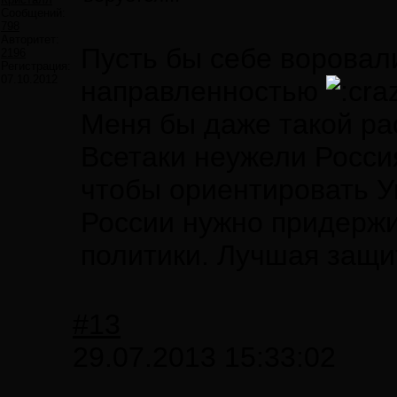
Сообщений:
798
Авторитет:
Пусть бы себе воровали
2196
Регистрация:
07.10.2012
направленностью
Меня бы даже такой рас
Всетаки неужели Россия
чтобы ориентировать У
России нужно придержи
политики. Лучшая защит
#13
29.07.2013 15:33:02