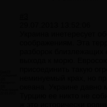
#3
29.07.2013 13:52:06
Украина инетересует об
соображениям. Эта тер
разборок близлежащих с
выхода к морю. Евросою
присоединить такую огр
DarkElf
Сообщений:
неминуемый крах, но при
195
Авторитет:
океана. Украине давно 
300
Регистрация:
22.03.2013
Турцию ее никто не соб
ж это исторически родн