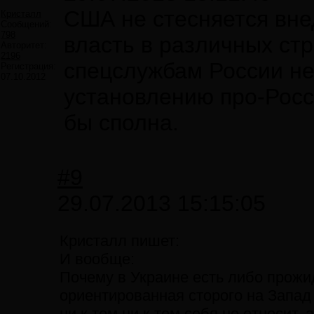
США не стесняется вне
Кристалл
Сообщений:
798
власть в различных ст
Авторитет:
2196
спецслужбам России не
Регистрация:
07.10.2012
установлению про-Росс
бы сполна.
#9
29.07.2013 15:15:05
Кристалл пишет:
И вообще:
Почему в Украине есть либо прож
ориентированная сторого на Запад 
ни к тем ни к тем себя не относит, 