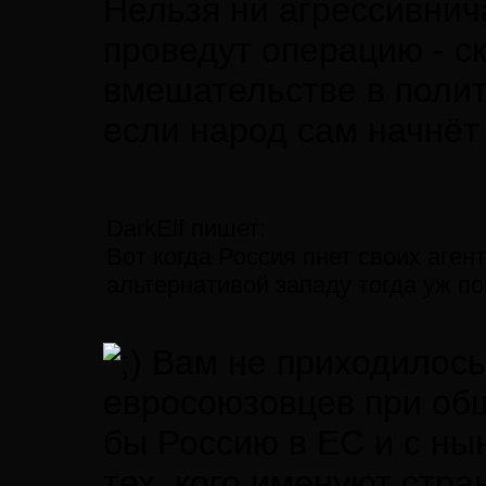
Нельзя ни агрессивнич
проведут операцию - с
вмешательстве в полит
если народ сам начнёт
DarkElf пишет:
Вот когда Россия пнет своих аге
альтернативой западу тогда уж по
Вам не приходилось
евросоюзовцев при общ
бы Россию в ЕС и с ны
тех, кого именуют стра