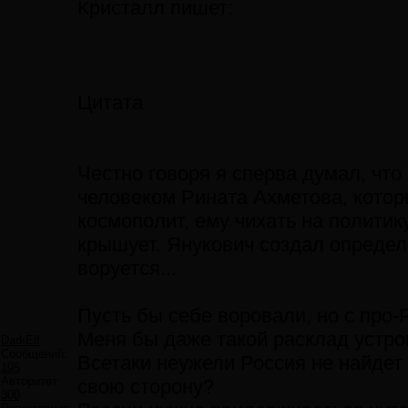
Кристалл пишет:
Цитата
Честно говоря я сперва думал, что
человеком Рината Ахметова, котор
космополит, ему чихать на политику
крышует. Янукович создал определ
воруется...
Пусть бы себе воровали, но с про
Меня бы даже такой расклад устрои
DarkElf
Сообщений:
Всетаки неужели Россия не найдет 
195
Авторитет:
свою сторону?
300