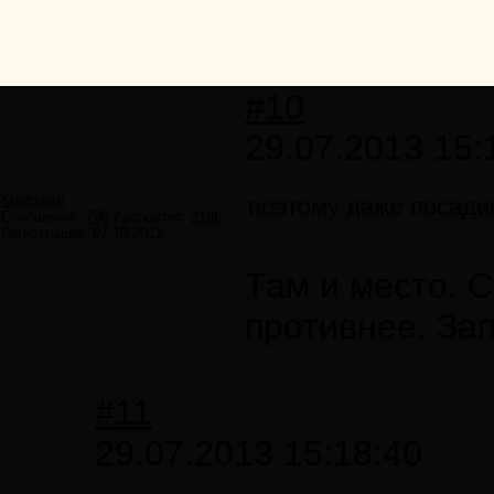
#10
29.07.2013 15:
Кристалл
поэтому даже посадив
Сообщений:
798
Авторитет:
2196
Регистрация:
07.10.2012
Там и место. 
противнее. Зап
#11
29.07.2013 15:18:40