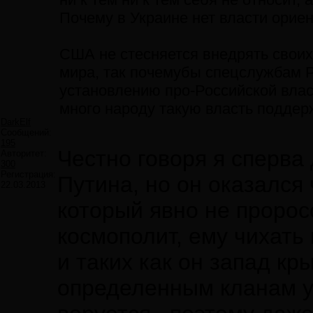
Почему в Украине нет власти орие
США не стесняется внедрять своих
мира, так почемубы спецслужбам Р
установлению про-Российской влас
много народу такую власть поддер
DarkElf
Сообщений:
195
Честно говоря я сперва
Авторитет:
300
Регистрация:
Путина, но он оказался
22.03.2013
который явно не пророс
космополит, ему чихать
и таких как он запад кр
определенным кланам у