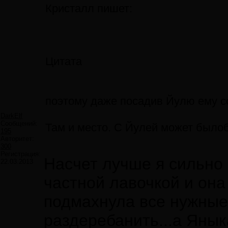
Кристалл пишет:
Цитата
поэтому даже посадив Йулю ему со
DarkElf
Сообщений:
Там и место. С Йулей может былоб
195
Авторитет:
300
Регистрация:
Насчет лучше я сильно 
22.03.2013
частной лавочкой и она 
подмахнула все нужные
раздеребанить...а Янык