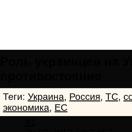
Роль украинцев на 
противостояние
Теги:
Украина
,
Россия
,
ТС
,
с
экономика
,
ЕС
#1