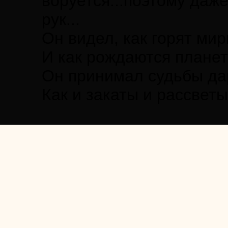
воруется...поэтому даж
рук...
Он видел, как горят ми
И как рождаются планет
Он принимал судьбы да
Как и закаты и рассветы.