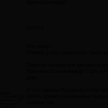
Кристалл пишет:
Цитата
Roi пишет:
Почему у вас сложилось такое м
Простое логическое умозаключен
Противостояние между США и Ро
факт.
И со стороны России былобы оче
DarkElf
Иметь вражеские военные базы в
Сообщений:
195
Авторитет:
300
скажем так.
Регистрация:
22.03.2013