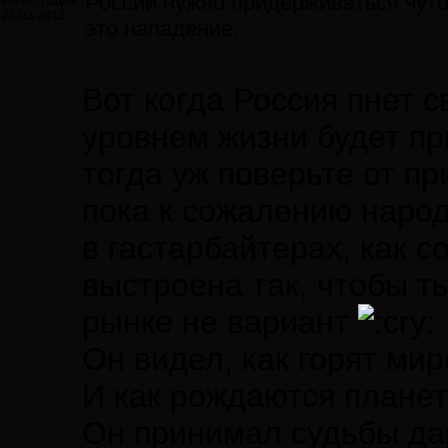
России нужно придерживаться чуто
Регистрация:
22.03.2013
это нападение.
Вот когда Россия пнет с
уровнем жизни будет п
тогда уж поверьте от пр
пока к сожалению народ
в гастарбайтерах, как с
выстроена так, чтобы т
рынке не вариант
Он видел, как горят ми
И как рождаются планет
Он принимал судьбы да