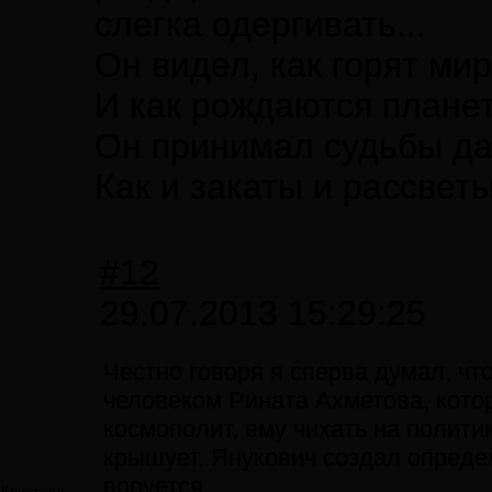
слегка одергивать...
Он видел, как горят ми
И как рождаются плане
Он принимал судьбы да
Как и закаты и рассветы
#12
29.07.2013 15:29:25
Честно говоря я сперва думал, чт
человеком Рината Ахметова, кото
космополит, ему чихать на политик
крышует. Янукович создал опреде
воруется...
Кристалл