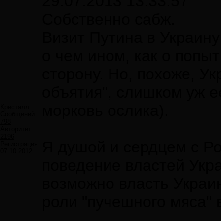
29.07.2013 13:33:57
Собственно сабж.
Визит Путина в Украину
о чем ином, как о попы
сторону. Но, похоже, У
объятия", слишком уж е
морковь ослика).
Кристалл
Сообщений:
798
Авторитет:
2196
Я душой и сердцем с Ро
Регистрация:
07.10.2012
поведение властей Укра
возможно власть Украин
роли "пучешного мяса" 