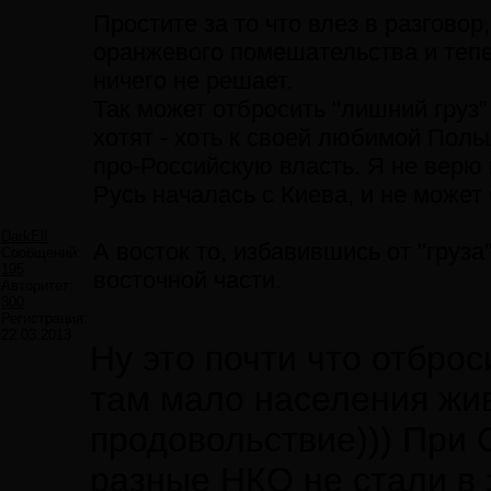
Простите за то что влез в разговор
оранжевого помешательства и тепе
ничего не решает.
Так может отбросить "лишний груз"
хотят - хоть к своей любимой Поль
про-Российскую власть. Я не верю 
Русь началась с Киева, и не может
DarkElf
А восток то, избавившись от "груза
Сообщений:
195
восточной части.
Авторитет:
300
Регистрация:
22.03.2013
Ну это почти что отбро
там мало населения жив
продовольствие))) При 
разные НКО не стали в 