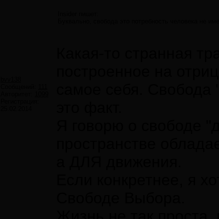
Insider пишет:
Буквально, свобода это потребность человека не име
Какая-то странная тр
построенное на отриц
bvv138
самое себя. Свобода 
Сообщений:
111
Авторитет:
1099
Регистрация:
это факт.
25.02.2014
Я говорю о свободе "
пространстве обладае
а ДЛЯ движения.
Если конкретнее, я х
Свободе Выбора.
Жизнь не так проста,