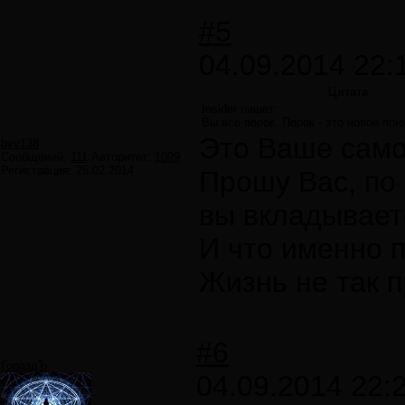
#5
04.09.2014 22:
Цитата
Insider пишет:
Вы все порок. Порок - это новое по
Это Ваше само
bvv138
Сообщений:
111
Авторитет:
1099
Регистрация:
25.02.2014
Прошу Вас, по 
вы вкладываете
И что именно 
Жизнь не так п
#6
ГораздЪ
04.09.2014 22: