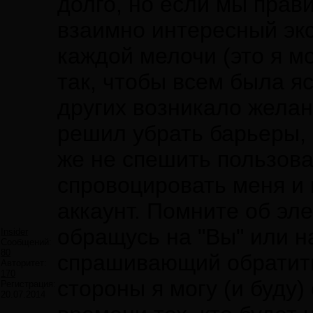
долго, но если мы прав
взаимно интересный экс
каждой мелочи (это я м
так, чтобы всем была яс
других возникало желан
решил убрать барьеры, н
же не спешить пользова
спровоцировать меня и
аккаунт. Помните об эл
обращусь на "Вы" или на
Insider
Сообщений:
80
спрашивающий обратить
Авторитет:
170
стороны я могу (и буду)
Регистрация:
20.07.2014