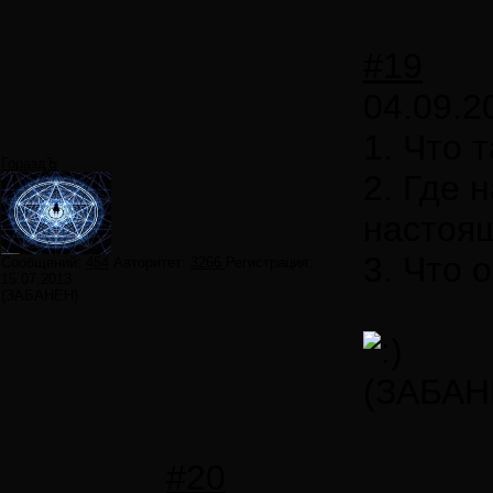
#19
04.09.2
1. Что 
ГораздЪ
2. Где 
настоя
3. Что 
Сообщений:
454
Авторитет:
3266
Регистрация:
15.07.2013
(ЗАБАНЕН)
(ЗАБАН
#20