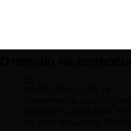
Отвечаю на вопросы.
#1
04.09.2014 21:54:14
У меня есть около суток
посвятить себя Вам, то 
вы мне зададите. После