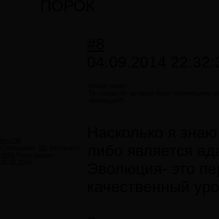
ПОРОК
#8
04.09.2014 22:32:
Insider пишет:
Те сущности, которые были перемещены на
эволюция?)
Насколько я знаю
bvv138
либо является ад
Сообщений:
111
Авторитет:
1099
Регистрация:
25.02.2014
Эволюция- это пе
качественный уро