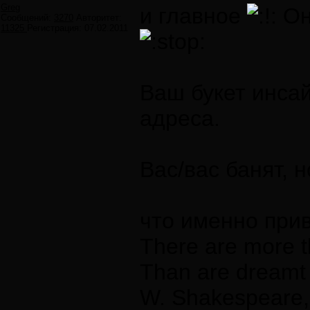
Greg
и главное
Он
Сообщений:
3270
Авторитет:
11325
Регистрация:
07.02.2011
Ваш букет инсай
адреса.
Вас/вас банят, 
что именно прив
There are more t
Than are dreamt 
W. Shakespeare,