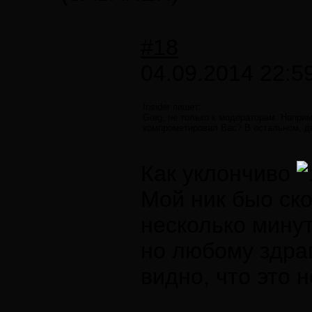
#18
04.09.2014 22:5
Insider пишет:
Greg, не только к модераторам. Наприм
компрометировал Вас? В остальном, две
Как уклончиво
Мой ник быо ско
несколько мину
но любому здра
видно, что это н