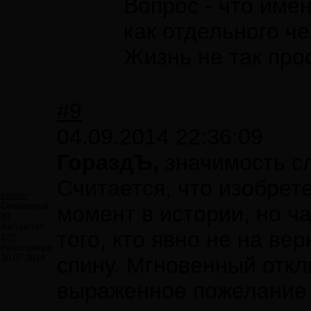
Вопрос - что име
как отдельного че
Жизнь не так про
#9
04.09.2014 22:36:09
ГораздЪ,
значимость с
Считается, что изобрет
Insider
Сообщений:
момент в истории, но ч
80
Авторитет:
того, кто явно не на ве
170
Регистрация:
20.07.2014
спину. Мгновенный откл
выраженное пожелание 