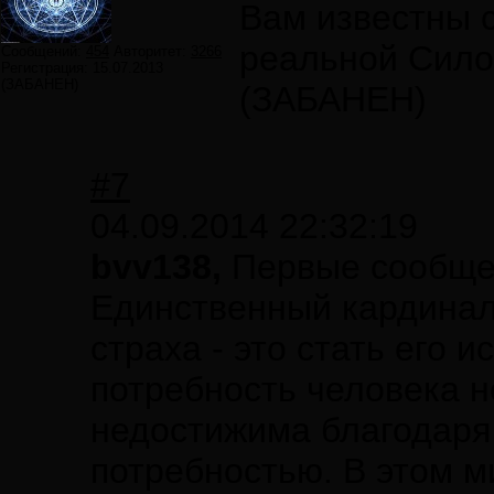
Вам известны 
реальной Сило
Сообщений:
454
Авторитет:
3266
Регистрация:
15.07.2013
(ЗАБАНЕН)
(ЗАБАНЕН)
#7
04.09.2014 22:32:19
bvv138,
Первые сообщени
Единственный кардинал
страха - это стать его 
потребность человека н
недостижима благодаря 
потребностью. В этом м