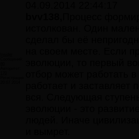
04.09.2014 22:44:17
bvv138,
Процесс формир
истолкован. Один мален
сделал бы её непригодн
на своем месте. Если п
Insider
Сообщений:
эволюции, то первый во
80
Авторитет:
отбор может работать в
170
Регистрация:
20.07.2014
работает и заставляет 
вся. Следующая ступен
эволюции - это развити
людей. Иначе цивилиза
и вымрет.