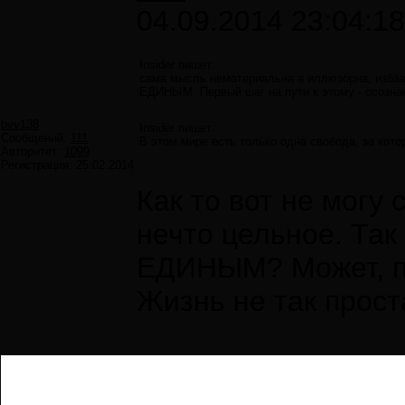
04.09.2014 23:04:18
Insider пишет:
сама мысль нематериальна а иллюзорна, избав
ЕДИНЫМ. Первый шаг на пути к этому - осознан
bvv138
Insider пишет:
Сообщений:
111
В этом мире есть только одна свобода, за кот
Авторитет:
1099
Регистрация:
25.02.2014
Как то вот не могу
нечто цельное. Так
ЕДИНЫМ? Может, п
Жизнь не так прост