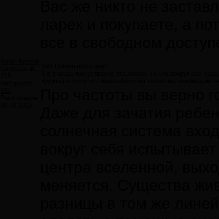
Вас же никто не заставл
ларек и покупаете, а по
все в свободном доступе
Xolod Kriosat
Self Determined пишет:
Сообщений:
Т.е знаешь как устроена эта ложка. То что вокруг все код
215
кружка) потому что наша оболочка телесная, взаимодейств
Авторитет:
Про частоты вы верно г
831
Регистрация:
26.03.2012
Даже для зачатия ребен
солнечная система вход
вокруг себя испытывает
центра вселенной, выхо
меняется. Существа жив
разницы в том же лине