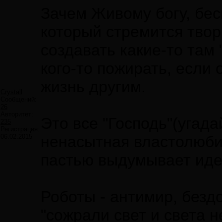
Зачем Живому богу, бес
который стремится твор
создавать какие-то там
кого-то пожирать, если 
жизнь другим.
Crystall
Сообщений:
26
Авторитет:
Это все "Господь"(угада
235
Регистрация:
06.02.2015
ненасытная властолюби
пастью выдумывает идеи
Роботы - антимир, бездо
"сожрали свет и света н