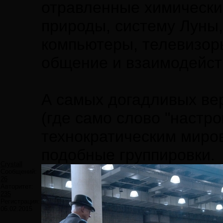
отравленные химически
природы, систему Луны,
компьютеры, телевизоры
общение и взаимодейст
А самых догадливых ве
(где само слово "настр
технократическим миров
подобные группировки.
Crystall
Сообщений:
26
Авторитет:
235
Регистрация:
06.02.2015