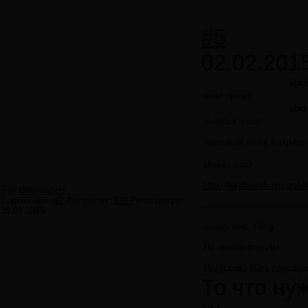
#5
02.02.201
Цит
atesl пишет:
Цит
volodija пишет:
прочитай книгу матрицу
Может это?
http://lightbreath.org.ua/t
Self Determined
Сообщений:
42
Авторитет:
110
Регистрация:
--------------------------------------
30.01.2015
добавлено: Greg
На нашем форуме:
Искусство быть одновр
То что ну