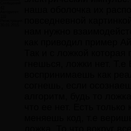
Сообщений:
наша оболочка их распо
42
Авторитет:
110
повседневной картинкой
Регистрация:
30.01.2015
нам нужно взаимодейст
как приводил пример Айк
Так и с ложкой которая 
гнешься, ложки нет. Т.
воспринимаешь как реал
согнешь, если осознаеш
алгоритм, будь то ложк
что ее нет. Есть только 
меняешь код, т.е веришь
ложка. То что вокруг вс