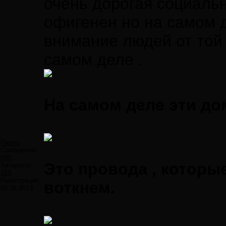
очень дорогая социаль
офигенен но на самом д
внимание людей от той
самом деле .
На самом деле эти до
Павло
Сообщений:
500
Это провода , которы
Авторитет:
153
Регистрация:
воткнем.
02.06.2013