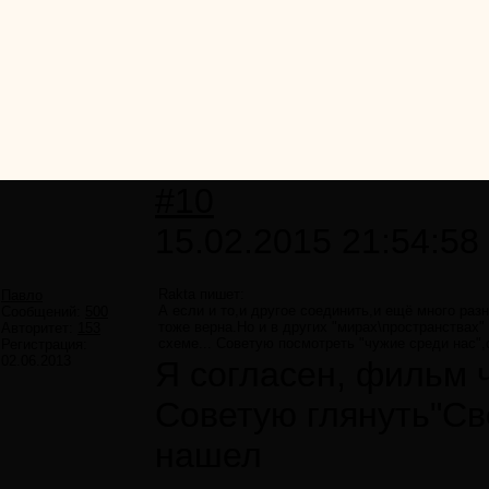
#10
15.02.2015 21:54:58
Rakta пишет:
Павло
А если и то,и другое соединить,и ещё много раз
Сообщений:
500
тоже верна.Но и в других "мирах\пространствах" 
Авторитет:
153
схеме... Советую посмотреть "чужие среди нас"
Регистрация:
02.06.2013
Я согласен, фильм 
Советую глянуть"Св
нашел