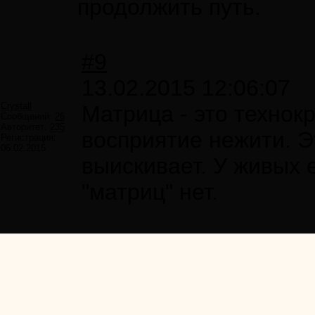
продолжить путь.
#9
13.02.2015 12:06:07
Crystall
Матрица - это технок
Сообщений:
26
Авторитет:
235
восприятие нежити. Э
Регистрация:
06.02.2015
выискивает. У живых 
"матриц" нет.