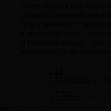
заменяющая все технок
средой. Сильный, но аб
"ублатненном" языке дл
и как следствие - спосо
В простонародье - бесы.
называть, если суть одн
#15
17.02.2015 17:5
Crystall пишет:
Да хватит вам загонять про "матрицу". 
вот и паразитируют.
Павло