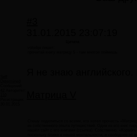
#3
31.01.2015 23:07:19
Цитата
volodija пишет:
прочитай книгу матрицу 5 - там многое поймешь
Я не знаю английского.
Self
Determined
Сообщений:
42
Авторитет:
Maтрица V
110
Регистрация:
30.01.2015
Спешу поделиться со всеми, кто хотел прочесть «Матрицу
из собственного опыта путешествий. Одна из его книг пар
нашёл сайт с его книгами (ссылка). Собственно, «Корабль
поскольку ближе к нашей ментальности, и свободнее от в