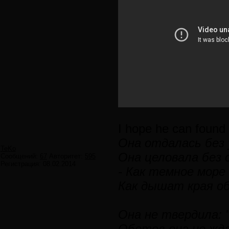
I hope he can found 
Она отдалась без 
TeKo
Она целовала без 
Сообщений:
67
Авторитет:
595
Регистрация:
08.02.2014
- Как темное море
Как дышат края об
Она не твердила: "
Обетов она не жда