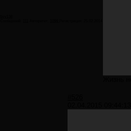
bvv138
Сообщений:
111
Авторитет:
1099
Регистрация:
25.02.2014
Жизнь не
#526
02.04.2015 09:44:13