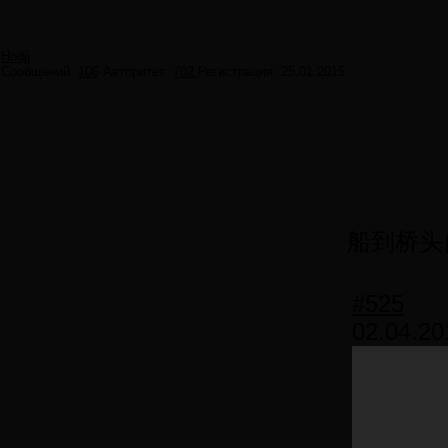
Hodji
Сообщений:
106
Авторитет:
702
Регистрация:
25.01.2015
船到桥头自
#525
02.04.20