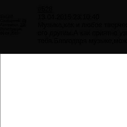
#528
13.04.2015 23:10:40
Sad girl
Сообщений:
28
Музыка,как и любое творче
Авторитет:
100
Регистрация:
его другим.А как приятно уз
09.04.2015
тебя.Благодаря музыке,можн