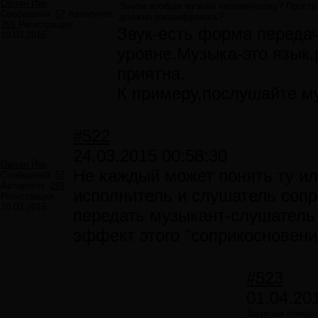
Орлан Йак
Зачем вообще музыка человечеству? Просто 
Сообщений:
57
Авторитет:
должно расшифровать?
291
Регистрация:
Звук-есть форма переда
10.03.2015
уровне.Музыка-это язык,
приятна.
К примеру,послушайте м
#522
24.03.2015 00:58:30
Орлан Йак
Не каждый может понять ту и
Сообщений:
57
Авторитет:
291
исполнитель и слушатель сопр
Регистрация:
10.03.2015
передать музыкант-слушатель 
эффект этого "соприкосновени
#523
01.04.20
Загрузка плеера