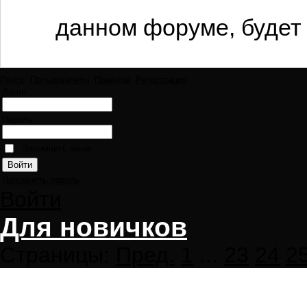
данном форуме, будет 
Поиск
Пользователи
Правила
Регистрация
Логин:
Пароль:
Запомнить меня
Напомнить пароль
Войти
Для новичков
Страницы:
Пред.
1
...
23
24
2