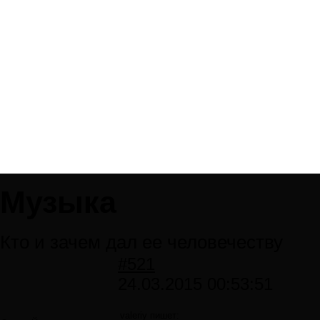
Музыка
Кто и зачем дал ее человечеству
#521
24.03.2015 00:53:51
valeriy пишет: