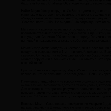
бедствия Forward Challenge 06, в ходе которых тысячи ф
Найти Маунт-Уэзер нетрудно. Из Белого дома надо ехать п
маленькую двустороннюю извилистую дорогу, ведущую в го
обнаруживаем расчищенный участок, окруженный двумя ли
“Собственность США. Не входить”. За заграждением алюм
Мы стояли у границы известного государства. То, что нах
правительственных секретных документов. Еще никому не
они увидели. Занимая 200 гектаров площади Голубого хреб
полицией и пожарными, а также с собственными законами.
Маунт-Уэзер легче увидеть из космоса, чем с расстояния 
воздухе, с разрешением в 1 млн пикселей, собранные Бр
съемкам. Он указал на небольшие зарубки по бокам холма
жилых сооружений в военном стиле”. Он отметил, что гор
высшей точке”.
Просто объехав по периметру Маунт-Уэзер, можно увидеть 
черное защитное покрытие на заграждении. “Раньше через
Изменение ландшафта – не говоря уже о слухах среди мест
очень важное. Активность достигла такого уровня, которо
Для некоторых это признак разумного планирования в мире
нынешняя администрация имеет склонность к засекреченн
говорит: “Я бы не хотел ехать тут на арендованном фургон
Впервые Маунт-Уэзер поразил воображение Америки 1 декаб
направлявшийся в Даллас через ливни и ветра, всего в д