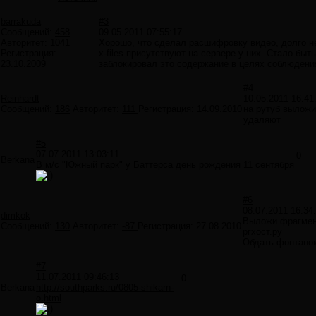
barrakuda
#3
Сообщений:
458
09.05.2011 07:55:17
Авторитет:
1041
Хорошо, что сделал расшифровку видео, долго не
Регистрация:
x-files присутствуют на сервере у них. Стало бы
23.10.2009
заблокировал это содержание в целях соблюдения
#4
Reinhardt
10.05.2011 16:41
Сообщений:
186
Авторитет:
111
Регистрация:
14.09.2010
на рутуб выложи
удаляют
#5
07.07.2011 13:03:11
0
Berkana
В м/с "Южный парк" у Баттерса день рождения 11 сентября
#6
08.07.2011 16:34
dimkok
Выложи фрагмен
Сообщений:
130
Авторитет:
-87
Регистрация:
27.08.2010
ргхост.ру
Обдать фонтано
#7
11.07.2011 09:46:13
0
Berkana
http://southparks.ru/0805-shikarn-
o.html