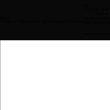
#20
13.08.2011 14:44:
Цитата
Marca
barrakuda пишет:
Сообщений:
604
Авторитет:
20
Регистрация:
14.08.2010
http://rghost.ru/1
какой это сезон и