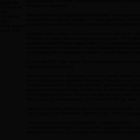
чрезвычайную ситуацию, предоставляющий Fema и другим 
barrakuda
операций и хранения”.
Сообщений:
458
Меньше говорят о статусе Маунт-Уэзер как “нераскрываем
Авторитет:
живущий по соседству, говорит, что есть два Маунт-Уезер
1041
потому что они являются участниками какой-то крупной ист
Регистрация:
23.10.2009
Вайзман имеет в виду серию засекреченных программ, оп
Рамсфельд представлены ведущими фигурами. По словам 
администрации Рейгана придал правительственным програ
ответственного исполнителя в лице Оливера Норта высоко
необходимо реконструировать Конгресс после ядерного нап
11 сентбря 2001 года, пишет Манн, находившийся в состо
вероятно включая Чейни.
Местные жители не нуждались в газетах, чтобы понять, что
жена возвращалась домой из Флориды. У подножия ее ост
“охранники были не только вооружены”, рассказывает Дави
надзирателей округа Кларк говорит что 11 сентября в окр
“Я не поверила бы в это, если бы не видела этого собстве
One, и гора за ним закрылась”. Они ответили ей “Да, мэм”.
Как бы то ни было, Маун-Уэзер – интересное соседство. “Б
здесь дороги при первом же прогнозе снега. Они всегда х
“Мы называем наш дом эпицентром, – говорит Вайзман. –
и исчезновением людей”. Хотя долгие годы Маунт-Уезер б
безопасности после 11 сентября только привлекли излишне