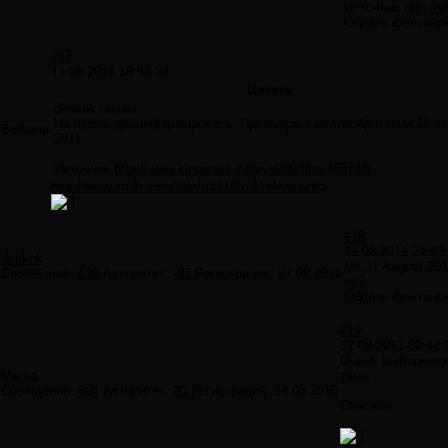
Источник
http://
Обдать фонтано
#17
11.08.2011 10:54:28
Цитата
dimkok пишет:
Не нужно дезинформировать. Премьера в великобритании 11 ав
Berkana
2011
Источник
http://www.kinopoisk.ru/level/80/film/463738/
http://www.imdb.com/title/tt1318514/releaseinfo
#18
11.08.2011 21:23
dimkok
UK 11 August 201
Сообщений:
130
Авторитет:
-87
Регистрация:
27.08.2010
ну?
Обдать фонтано
#19
12.08.2011 00:42:
Очень информат
Marca
тема
Сообщений:
604
Авторитет:
20
Регистрация:
14.08.2010
Спасибо