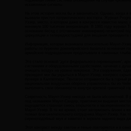
подземная линия системы оповещения на случай чрезвыча
искаженные сигналы.
На этом история могла бы и закончиться. Однако, когда в
вызвали приступ патриотического восторга. Журнал Progres
Уэзер, место, о котором даже в конгрессе известно мало,
минимум 100 тысячам американцев. В 1991 году журнал T
основании бесед с отставными инженерами) гигантский п
циркуляции и телерадиостудией для вещания президента 
Информация, которая возникала относительно Маунт-Уэзер
работы по бурению докембрийского базальта основания го
армейские подразделения проделывали в каменных глыба
Это стало основой “дуги федерального перемещения”, а
системами и оборудованными удобствами, начиная с душа
очищать воздух на уровне микронов. Эти сооружения, сде
президент мог бы укрыться в Маунт-Уэзер, конгресс скрыл
бункере в Калпеппере, Пентагон отправился бы в горный р
национальная воздушная оборона управлялась бы из Чейе
выполнять свои обязанности изнутри крепкой гранитной го
Секретность Маунт-Уэзер никогда не была абсолютной. В 
под названием Маунт-Сандер, практически выдавая местон
ощущается странная смесь открытости и засекреченности
Маунт-Уэзер. В то же время, стоит затормозить ближе к в
позвал благожелательного сотрудника Маунт-Уэзер. Как т
сиреноподобный звук и заметил в зеркале заднего вида д
Этот контраст между светом и тенью повторяется и в само