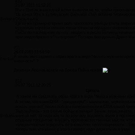
#10
26.07.2011 11:52:21
Мы с Грегом в соседней ветке выявили не то, чтобы пророчества
1)с конца 90-х в хуливудских фильмах стал активно тиражирова
Berkana
Обезьяныча;
2)в то же примерно время роль массового убийцы стала закрепл
чудесным образом именно таким типажом обладает «норвежский
ПыСы по последнему пункту: вводить в русло хуливуд начинает
враг жидообразного "полукровки" Поттера блондинчик Драко М
#11
26.07.2011 11:58:59
А зачем им создавать образ врага в виде "белого мужчины арий
Frenkel
внешности" ?
Джулиан Ассанж кстати на Брюса Пейна похож
#12
26.07.2011 12:20:25
Цитата
А зачем им создавать образ врага в виде "белого мужчины ари
А затем, что сами ОНИ - "продюсеры" - маленькие, чернявеньки
искать лениво), после победы толерантности в США самой трет
Задумайтесь - это самые бойцы и пахари! Зачем, спрашиваете, э
Berkana
шансов нет, то надо как-то по-другому подавить волю и постави
ссудным процентом; внушить противоестественные мысли, что н
толерантностью и развить её в комплекс неполноценности... Ев
теперь тем, кто имеет с этого гешефт надо держать их в узде.