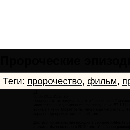
Пророческие эпизод
Теги:
пророчество
,
фильм
,
п
#1
06.05.2011 15:26:26
В основном так получалось, что "пророческие" эпизо
множественные упоминания про разрушение ВТЦ 11 се
война в Ливии. Может быть, много ещё чего есть... И
заранее, до происхождения события.
Достаточно интересная находка в сериале X-files (9 
фильма, было сказано о 2012 годе. Усечённая расши