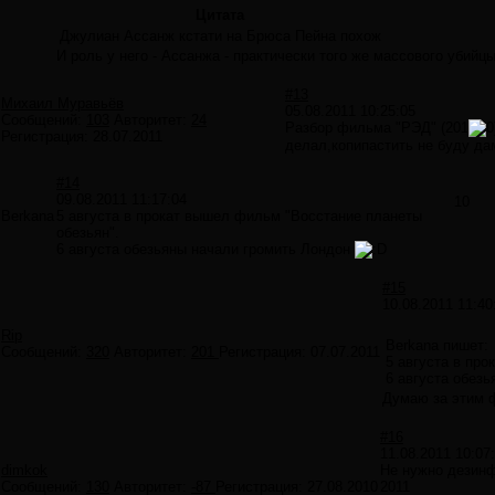
Цитата
Джулиан Ассанж кстати на Брюса Пейна похож
И роль у него - Ассанжа - практически того же массового убий
#13
Михаил Муравьёв
05.08.2011 10:25:05
Сообщений:
103
Авторитет:
24
Разбор фильма "РЭД" (201
Регистрация:
28.07.2011
делал,копипастить не буду д
#14
09.08.2011 11:17:04
10
Berkana
5 августа в прокат вышел фильм "Восстание планеты
обезьян".
6 августа обезьяны начали громить Лондон
#15
10.08.2011 11:40
Rip
Berkana пишет:
Сообщений:
320
Авторитет:
201
Регистрация:
07.07.2011
5 августа в пр
6 августа обез
Думаю за этим ф
#16
11.08.2011 10:07
dimkok
Не нужно дезинф
Сообщений:
130
Авторитет:
-87
Регистрация:
27.08.2010
2011