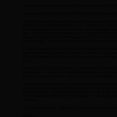
На одной стене висит транспарант “Ветераны за север”, на
Уинк прибыли в Маунт-Уезер в 1980 году. “Мне нужна был
Когда он однажды пришел со своими сотрудниками по Секр
Трейси, деду которой принадлежит это заведение. “Чейни 
вместе работали здесь несколько лет назад. Она даже може
бара. “Когда я проводил тренировки, я приводил сюда по т
предусматривали, чтобы они покидали пост”. Он слегка к
пространстве, – говорит он. – Мы начали с подводных лодо
С самого начала в Маунт-Уэзер были странные посетители,
разрешил русским разместить прямо тут на реке у поднож
сюда со словами, что автостопом проще добраться ближе,
много”.
Местные жители, говорит Уинк, с удовольствием помогают 
самом деле, – говорит он, глядя прямо на меня, – если в
полицией. Многие здешние мужчины воевали во Вторую мир
С подобным ходом мыслей я столкнулся прошлым вечером
ситуациям и офицером службы безопасности, который теп
всегда говорили, и правильно делали, что что бы у них ни
будете задавать вопросы, вы это увидите”. В офисе Дерби
убежище.
“Я ее спроектировал, – говорит он, глядя на меня сквозь г
Источник