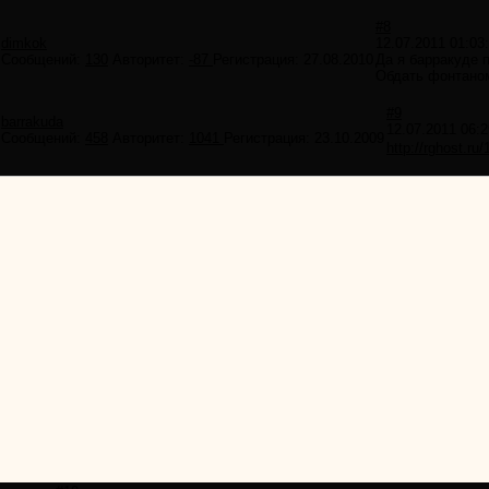
#8
dimkok
12.07.2011 01:03
Сообщений:
130
Авторитет:
-87
Регистрация:
27.08.2010
Да я барракуде п
Обдать фонтано
#9
barrakuda
12.07.2011 06:2
Сообщений:
458
Авторитет:
1041
Регистрация:
23.10.2009
http://rghost.ru