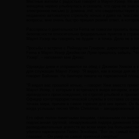
Местные жители с радостью говорят о Маунт-Уэзер. Но иног
женщина нервно улыбнулась и сказала, что одна ее знако
электронное письмо (с домена .mil, что свидетельствует 
недавнюю автоматную стрельбу ночью и даже на “массивный
вопросы, мне очень быстро пришел резкий ответ, в которо
Расспросы о деятельности Fema не помогли пролить боль
безопасности относительно федеральных пунктов в стране.
Маунт-Уэзер мы говорить не будем – и точка. Дело не в том
Просьбы о встрече с Рейнодсом Гувером, директором офис
Fema в Маунт-Уезер Джеймсом Луни пришлось забыть. “Что
Уэзер”, – напомнил мне Джекс.
Однажды днем я отправился на обед с Джимом Уинком в с
для служащих Маунт-Уэзер. “Я видел, как в конце дня из 
говорит Вайзман. На бампере пикапа на парковочной площа
“Я видел вас прошлой ночью, – говорит Уинк вместо приве
Маунт-Уезер, с которым я встречался вчера вечером, и к
ирландского происхождения, со строгой улыбкой и пронзи
Офицер контртеррористической службы в отставке со связя
точках мира, причем в самое горячее для них время. Он 
когда услышал песню White Christmas – закодированный си
Его офис полон памятными вещами, связанными со знако
подписанная группой, обнаружившей лидера движения Shin
разведывательных агентств во всем мире (на большинстве 
убитого наркокороля Пабло Эскобара. “Вот он, самый бога
глазами. – Он умер не самой приятной смертью”.