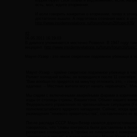
корректирует свои планы и видоизменяет, если, напр
есть, мол, ждите вторжения.
И если говорить конкретно о вторжении, почву к это
достаточно вышло. А подготовка сознания масс в цел
http://www.insiderrevelations.ru/forum/forum20/topic976/
#2
06.05.2011 16:19:03
В диалоге упоминается местечко Розвелл. В 1947 году т
инцидент.
http://www.insiderrevelations.ru/forum/forum16/topic
Маунт-Уэзер - это некое секретное подземное убежище в ч
Маунт-Уэзер – крайне секретное подземное убежище в час
Реликт холодной войны, он возродился после 11 сентября 2
“Вам вообще-то придется на минутку отложить это, – говор
вдалеке. – Местные жители могут начать нервничать”. Мим
Мы сидим с включенными аварийными фарами в коричнево
езды от столицы страны, Вашингтона. Объект нашего вним
Федерального управления по чрезвычайным ситуациям (Fe
полномасштабного ядерного нападения. Сейчас, когда адм
размещения “теневого правительства”, составленного из 
После распада СССР Маун-Везер казался дорогостоящим 
говорилось, что “главы конгресса были доставлены в безо
репортаже сообщалось о “пробке из лимузинов с номерным
“неизвестное место”, к жизни вернулись Маунт-Уэзер и ещ