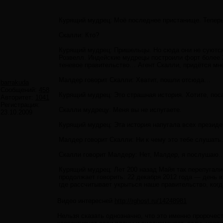
Курящий мудрец: Моё последнее пристанище. Теперь 
Скалли: Кто?
Курящий мудрец: Пришельцы. Но сюда они не суются, 
Розвелл. Индейские мудрецы построили форт более 20
теневое правительство… Агент Скалли, придётся мне
Малдер говорит Скалли: Хватит, пошли отсюда…
barrakuda
Сообщений:
458
Курящий мудрец: Это страшная история. Хотите, пос
Авторитет:
1041
Регистрация:
Скалли мудрецу: Меня вы не испугаете.
23.10.2009
Курящий мудрец: Эта история напугала всех президе
Малдер говорит Скалли: Ни к чему это тебе слушат
Скалли говорит Малдеру: Нет, Малдер, я послушаю
Курящий мудрец: Лет 200 назад Майя так перепугали
продолжает говорить: 22 декабря 2012 года — день 
где рассчитывает укрыться наше правительство, когд
Видео интересней
http://rghost.ru/14248981
Нельзя сказать однозначно, что это именно пророчес