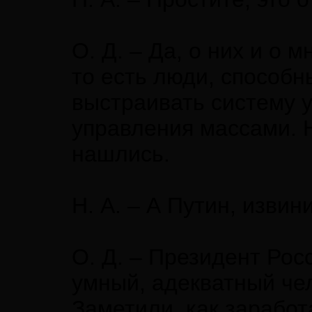
О. Д. – Да, о них и о 
то есть люди, способ
выстраивать систему 
управления массами. 
нашлись.
Н. А. – А Путин, изви
О. Д. – Президент Рос
умный, адекватный че
Заметили, как заработ