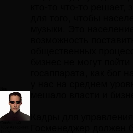
кто-то что-то решает,
для того, чтобы насел
музыки. Это населени
возможность поставить
общественных процесс
бизнес не могут пойти
госаппарата, как бог н
у нас на среднем уров
Neo
мешало власти и бизне
Кадры для управления
Сообщений:
Госменеджер должен б
7859
Авторитет:
12297