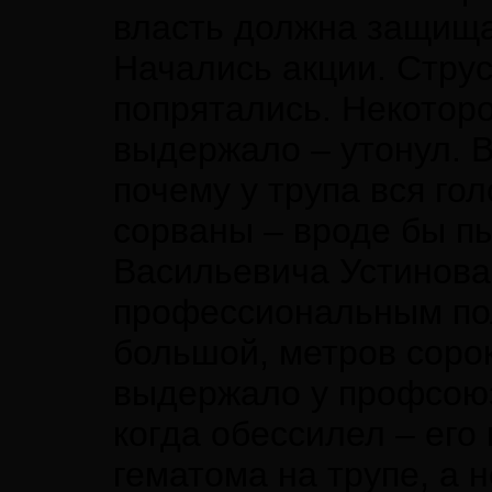
власть должна защищат
Начались акции. Струс
попрятались. Некоторо
выдержало – утонул. 
почему у трупа вся го
сорваны – вроде бы пы
Васильевича Устинова
профессиональным пол
большой, метров сорок
выдержало у профсоюзн
когда обессилел – его
гематома на трупе, а 