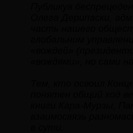
Публикуя беспрецеден
Олега Дерипаски, ад
часть нашего общест
глобальном управлени
«вождей» (президенто
«вождями», но сами н
Тем, кто освоил Кон
понятен общий ход ве
книги Кара-Мурзы, Па
взаимосвязь разнома
в сути.