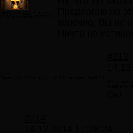
Ну, что тут сказ
Предлагаю на эт
Сообщений:
2275
Авторитет:
4069
Регистрация:
07.05.2011
конечно, Вы не 
Ничто не истинн
#213
14.12
poick
Сообщений:
1275
Авторитет:
3297
Регистрация:
04.09.2012
Искатель кла
Предлагаю на
Ок!
#214
14.12.2014 17:28:24