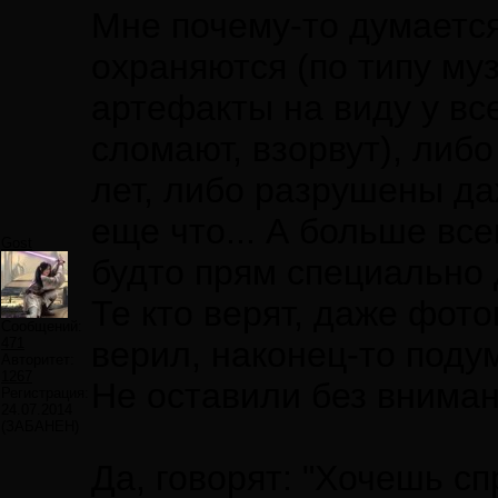
Мне почему-то думается
охраняются (по типу муз
артефакты на виду у все
сломают, взорвут), либ
лет, либо разрушены да
еще что... А больше вс
Gost
будто прям специально 
Те кто верят, даже фото
Сообщений:
471
верил, наконец-то подум
Авторитет:
1267
Не оставили без вниман
Регистрация:
24.07.2014
(ЗАБАНЕН)
Да, говорят: "Хочешь сп