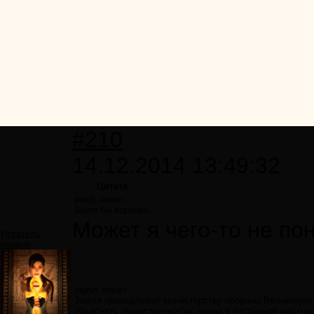
#210
14.12.2014 13:49:32
Цитата
poick пишет:
Были бы воронки.
Может я чего-то не по
Искатель
кладов
vlgrus пишет:
Земля принадлежит министерству обороны Великобритан
объяснять общественности: зачем в пустынной местнос