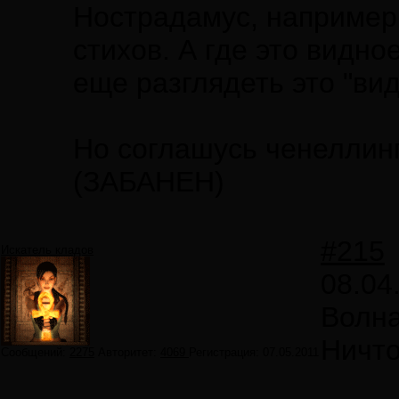
Нострадамус, например
стихов. А где это видн
еще разглядеть это "вид
Но соглашусь ченеллинг
(ЗАБАНЕН)
#215
Искатель кладов
08.04
Волна
Ничто
Сообщений:
2275
Авторитет:
4069
Регистрация:
07.05.2011