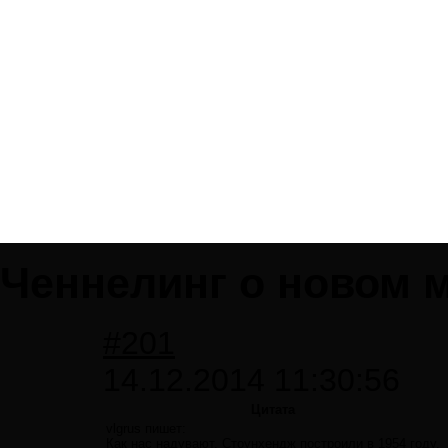
Ченнелинг о новом м
#201
14.12.2014 11:30:56
Цитата
vlgrus пишет:
Как нас надувают. Стоунхендж построили в 1954 году.