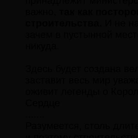
принадлежит министерс
важно,
так как постор
строительства.
И не н
зачем в пустынной мест
никуда.
Здесь будет создана в
заставит весь мир уваж
оживит легенды о Коро
Сердце
.......
Разумеется, столь длит
и поэтому строительств