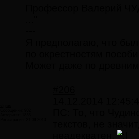
Профессор Валерий Ч
..."
---
Я предполагаю, что был
по окрестностям пособи
Может даже по древним 
#206
14.12.2014 12:45:
vlgrus
ПС: То, что Чудин
Сообщений:
902
Авторитет:
1835
Регистрация:
21.09.2013
текстов, не значит
неадекватен.