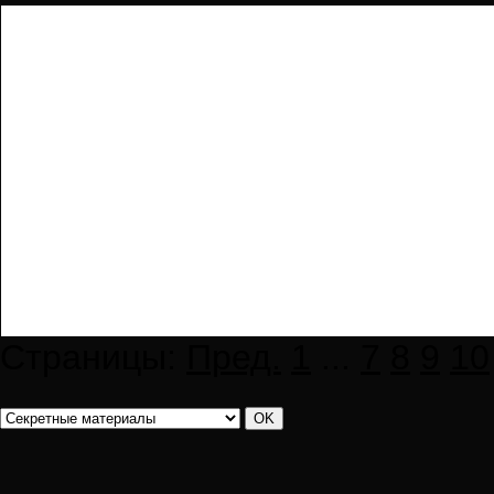
Страницы:
Пред.
1
...
7
8
9
10