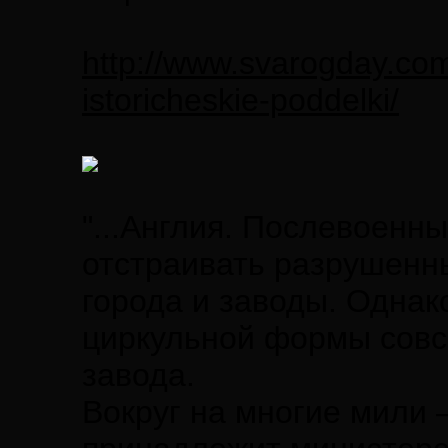
http://www.svarogday.co
istoricheskie-poddelki/
"...Англия. Послевоенн
отстраивать разрушенн
города и заводы. Однак
циркульной формы совсе
завода.
Вокруг на многие мили 