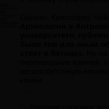
vlgrus
Сообщений:
902
Однако, Кристофер Чай
Авторитет:
1835
Регистрация:
Археологии и Антроп
21.09.2013
университете, публичн
были тем или иным о
стоят в бетоне».
Но на
перемещение камней, 
железобетонную начинку
камни.
.....
"...Другими словами, вс