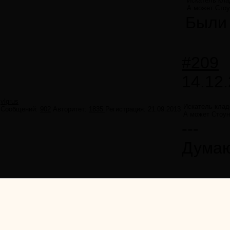
Искатель кла
А может Стоу
Были 
#209
14.12.
vlgrus
Искатель клад
Сообщений:
902
Авторитет:
1835
Регистрация:
21.09.2013
А может Стоун
---
Думаю