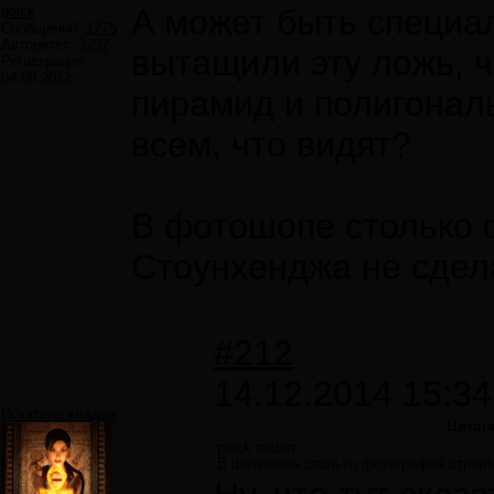
А может быть специал
poick
Сообщений:
1275
Авторитет:
3297
вытащили эту ложь, 
Регистрация:
04.09.2012
пирамид и полигонал
всем, что видят?
В фотошопе столько 
Стоунхенджа не сдел
#212
14.12.2014 15:34
Искатель кладов
Цитат
poick пишет:
В фотошопе столько фотографий строит