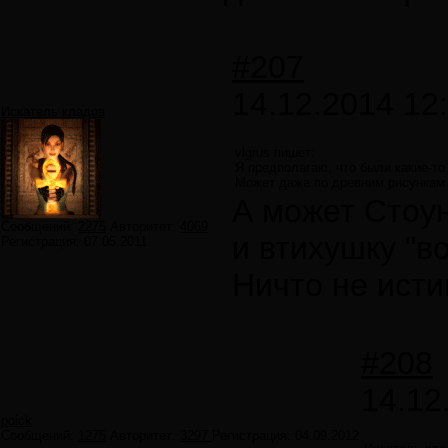
#207
14.12.2014 12
Искатель кладов
vlgrus пишет:
Я предполагаю, что были какие-то
Может даже по древним рисункам 
А может Стоу
Сообщений:
2275
Авторитет:
4069
и втихушку "в
Регистрация:
07.05.2011
Ничто не исти
#208
14.12
poick
Сообщений:
1275
Авторитет:
3297
Регистрация:
04.09.2012