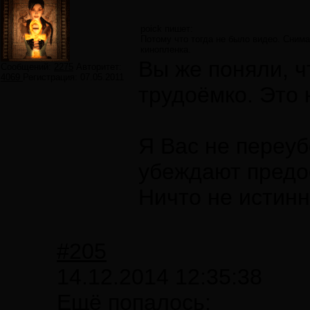
poick пишет:
Потому что тогда не было видео. Снима
кинопленка.
Вы же поняли, чт
Сообщений:
2275
Авторитет:
4069
Регистрация:
07.05.2011
трудоёмко. Это 
Я Вас не переуб
убеждают предо
Ничто не истинн
#205
14.12.2014 12:35:38
Ещё попалось: