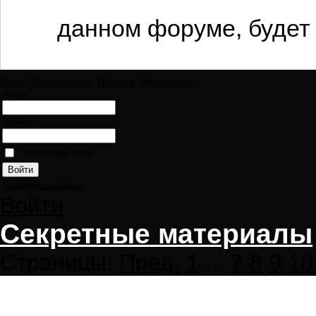
данном форуме, будет 
Поиск
Пользователи
Правила
Регистрация
Логин:
Пароль:
Запомнить меня
Напомнить пароль
Войти
Секретные материалы
Страницы:
Пред.
1
...
7
8
9
10