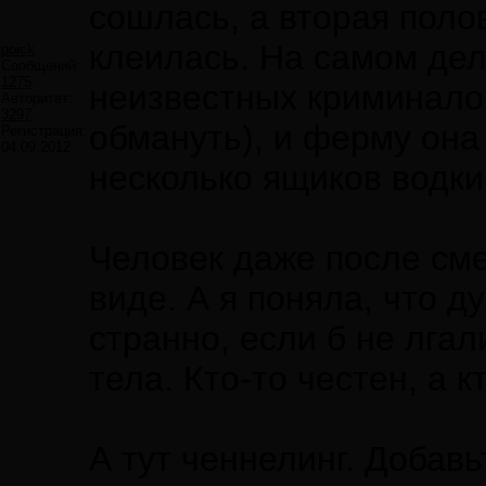
сошлась, а вторая поло
клеилась. На самом деле
poick
Сообщений:
1275
неизвестных криминалов
Авторитет:
3297
обмануть), и ферму она
Регистрация:
04.09.2012
несколько ящиков водки
Человек даже после сме
виде. А я поняла, что д
странно, если б не лгал
тела. Кто-то честен, а к
А тут ченнелинг. Добав