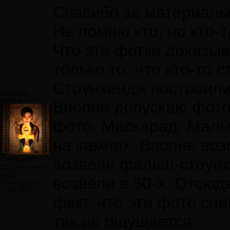
Спасибо за материалы
Не помню кто, но кто-
Что эти фотки доказы
только то, что кто-то 
Стоунхендж построили 
Искатель
кладов
Вполне допускаю фот
фото. Маскарад. Маль
на камнях. Вполне воз
Сообщений:
возвели фальш-стоунхе
2275
Авторитет:
4069
возвели в 50-х. Отсюд
Регистрация:
07.05.2011
факт, что эти фото сн
так не ощущается.