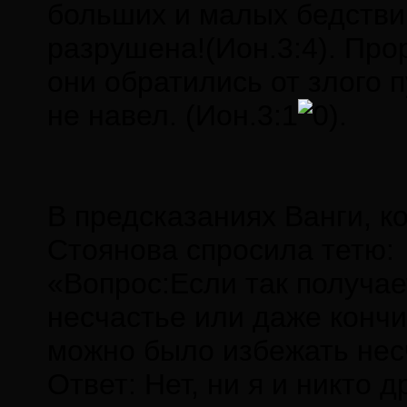
больших и малых бедствий
разрушена!(Ион.3:4). Прор
они обратились от злого п
не навел. (Ион.3:1
.
В предсказаниях Ванги, к
Стоянова спросила тетю:
«Вопрос:Если так получа
несчастье или даже кончи
можно было избежать нес
Ответ: Нет, ни я и никто 