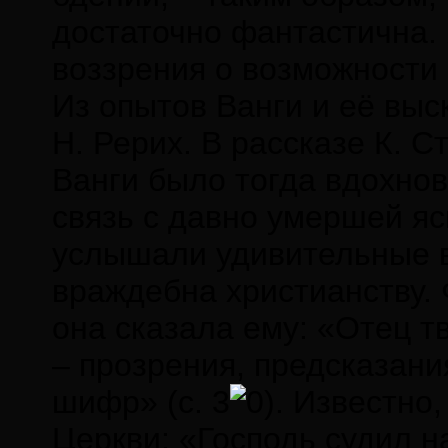
достаточно фантастична.
воззрения о возможности 
Из опытов Ванги и её выс
Н. Рерих. В рассказе К. 
Ванги было тогда вдохнов
связь с давно умершей я
услышали удивительные ве
враждебна христианству. 
она сказала ему: «Отец т
– прозрения, предсказан
шифр» (с. 3
. Известно,
Церкви: «Господь судил на