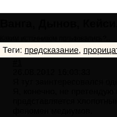
Ванга, Дынов, Кейси
Каким источником пользовались?..
Теги:
предсказание
,
прорица
#1
26.08.2012 16:03:33
Я тут заинтересовался од
Я, конечно, не претендую 
представляется хлопотным
феномен медиумов.