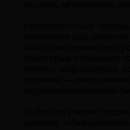
вызвать мгновенную см
Низкочастотные звуковы
появления над океаном
быстро исчезающего гус
Некоторые объясняют ф
именно инфразвуком, к
волнами — люди начина
неуравновешенными (мог
Инфразвук может «сдвиг
органов. «Инфразвуковы