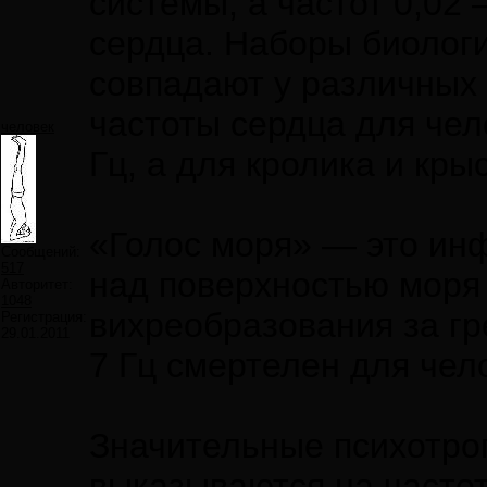
системы, а частот 0,02 
сердца. Наборы биологи
совпадают у различных
частоты сердца для чел
человек
Гц, а для кролика и кры
«Голос моря» — это ин
Сообщений:
517
над поверхностью моря 
Авторитет:
1048
вихреобразования за гр
Регистрация:
29.01.2011
7 Гц смертелен для чел
Значительные психотро
выказываются на частот