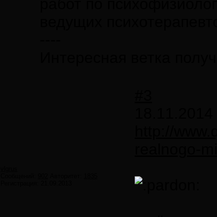
работ по психофизиолог
ведущих психотерапевт
----
Интересная ветка получ
#3
18.11.2014
http://www.q
realnogo-mi
vlgrus
Сообщений:
902
Авторитет:
1835
Регистрация:
21.09.2013