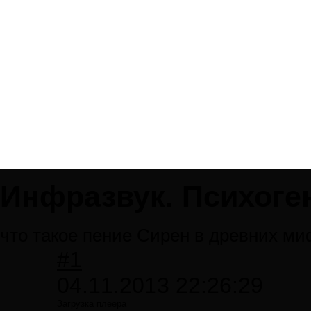
Инфразвук. Психоге
что такое пение Сирен в древних м
#1
04.11.2013 22:26:29
Загрузка плеера