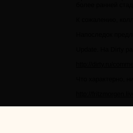
более ранней стади
К сожалению, колл
Напоследок предло
Update. На Dirty 
http://dirty.ru/com
Что характерно, н
http://fritzmorgen.l