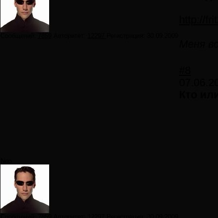
http://f
Сообщений:
7859
Авторитет:
12297
Регистрация:
30.09.2009
Меня вс
#8
07.06.2
Кто ил
Neo
Сообщений:
7859
Авторитет:
12297
Регистрация:
30.09.2009