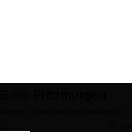
Блог Fritzmorgen
Блоггер, аналитик Олег Макаренко
#1
23.04.2
Neo