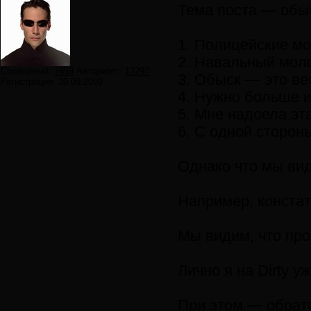
Тема поста — обыс
1. Полицейские м
2. Навальный мол
Сообщений:
7859
Авторитет:
12297
3. Обыск — это ве
Регистрация:
30.09.2009
4. Нужно больше 
5. Мне надоела эт
6. С одной сторон
Однако что мы вид
Например, констат
Мы видим, что про
Лично я на Dirty 
При этом — обрати