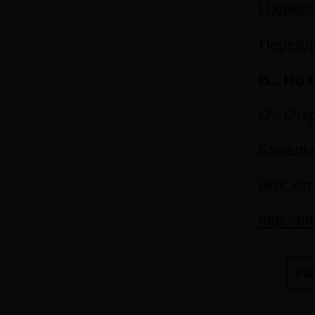
Надеюсь
Перейду
В.: Но
О.: Отк
Банальн
Вот, кс
http://f
ва