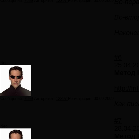
Сообщений:
7859
Авторитет:
12297
Регистрация:
30.09.2009
Во-пер
Во-вто
Наконец
#6
Neo
25.04.2
Метод 
http://f
Сообщений:
7859
Авторитет:
12297
Регистрация:
30.09.2009
Как пис
#7
Neo
28.04.2
Метод 