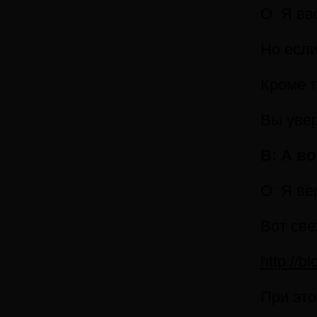
О: Я ва
Но если
Кроме т
Вы увер
В: А в
О: Я ве
Вот све
http://b
При это