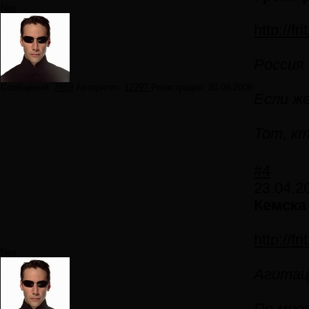
Neo
http://f
Россия
Сообщений:
7859
Авторитет:
12297
Регистрация:
30.09.2009
Если же
Тот, кт
#4
23.04.2
Кемска
http://f
Neo
Агитац