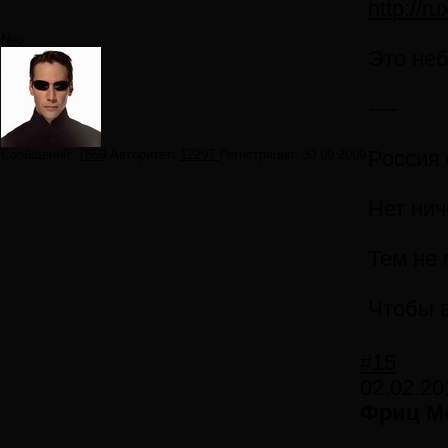
http://ru
Neo
Это неб
----
Сообщений:
7859
Авторитет:
12297
Регистрация:
30.09.2009
Россия 
Нет нич
Тем не 
Чтобы в
#15
02.02.20
Фриц М