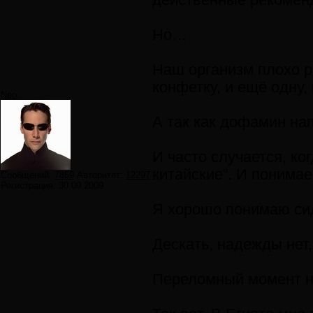
действенные рекоменд
Но…
Наш организм плохо р
конфетку, и ещё одну
Neo
А так как дофамин нап
И часто случается, ко
китайские“. И понимае
Сообщений:
7859
Авторитет:
12297
Регистрация:
30.09.2009
Я хорошо понимаю сидя
Дескать, надежды нет
Переломный момент нас