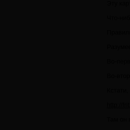
Эту кар
Что-ни
Правиль
Разумее
Во-перв
Во-втор
Кстати,
http://f
Там он 