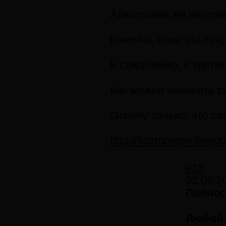
Алкоголики же настоя
Конечно, пока эта те
К сожалению, с крити
Как можно изменить с
Отмечу только, что с
http://fritzmorgen.livej
#13
02.09.2
Полнос
Любой 