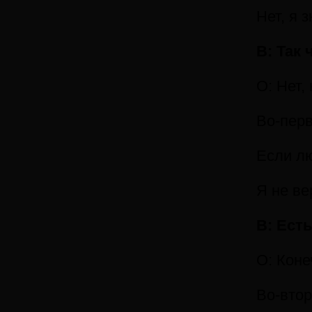
Нет, я 
В: Так
О: Нет,
Во-перв
Если лю
Я не ве
В: Ест
О: Коне
Во-втор