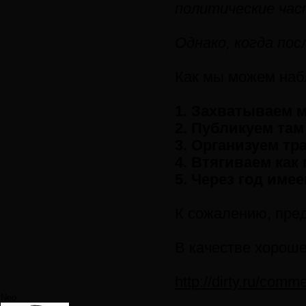
политические час
Однако, когда по
Как мы можем набл
1. Захватываем 
2. Публикуем там
3. Организуем т
4. Втягиваем как
5. Через год име
К сожалению, пред
В качестве хороше
http://dirty.ru/com
Neo