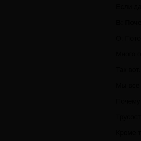
Если да
В: Поч
О: Пото
Много о
Так вот
Мы все 
Почему 
Трусост
Кроме т