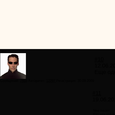
Neo
#10
12.06.2
Еще одн
Сообщений:
7859
Авторитет:
12297
Регистрация:
30.09.2009
#11
19.06.20
Neo пишет:
Кто или что в