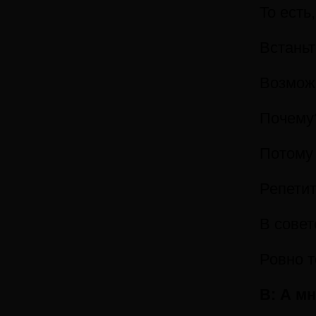
То есть
Встаньт
Возможн
Почему
Потому 
Репетит
В совет
Ровно т
В: А м