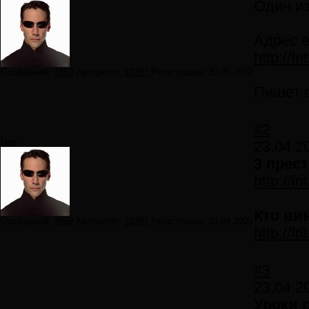
Один из
Адрес е
http://f
Сообщений:
7859
Авторитет:
12297
Регистрация:
30.09.2009
Пишет о
#2
Neo
23.04.2
3 прес
http://f
Кто ви
Сообщений:
7859
Авторитет:
12297
Регистрация:
30.09.2009
http://f
#3
23.04.2
Уроки 