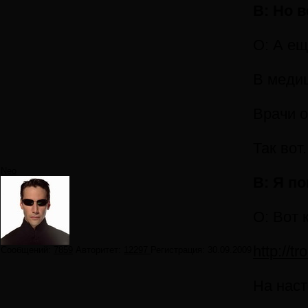
В: Но 
О: А ещ
В медиц
Врачи о
Так вот
Neo
В: Я п
О: Вот 
http://t
Сообщений:
7859
Авторитет:
12297
Регистрация:
30.09.2009
На наст