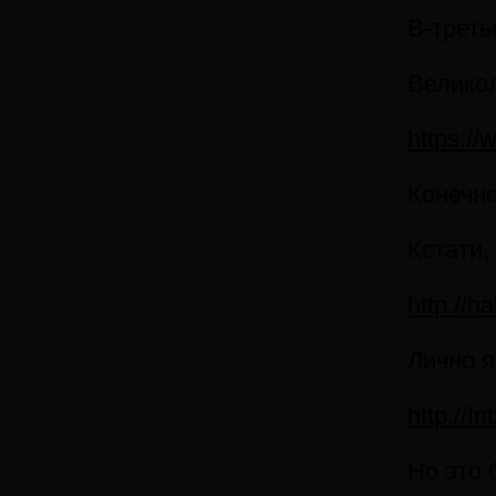
В-треть
Великол
https://
Конечно
Кстати,
http://h
Лично я
http://f
Но это 