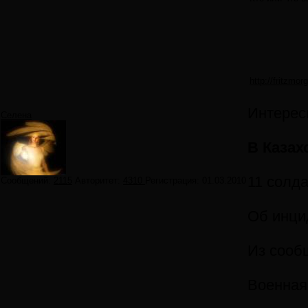
http://fritzmo
Интерес
Селена
В Казах
11 солд
Сообщений:
2115
Авторитет:
4310
Регистрация:
01.03.2010
Об инци
Из сооб
Военная