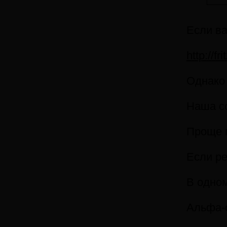
Если ва
http://f
Однако 
Наша со
Проще г
Если ре
В одном
Альфа-с