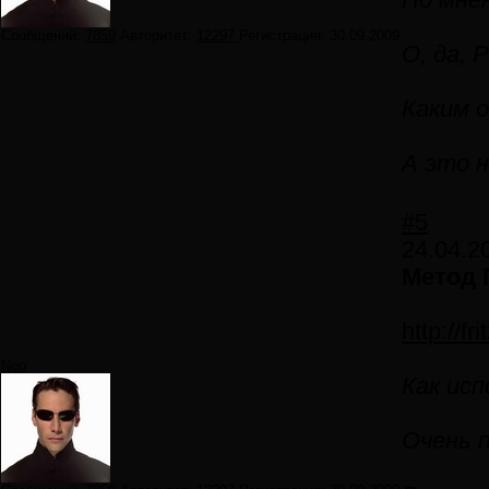
По мне
Сообщений:
7859
Авторитет:
12297
Регистрация:
30.09.2009
О, да, 
Каким 
А это н
#5
24.04.2
Метод 
http://f
Neo
Как ис
Очень 