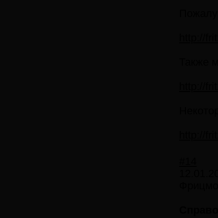
Пожалуй
http://f
Также м
http://f
Некотор
http://f
#14
12.01.2
Фрицмор
Справо