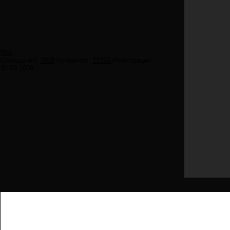
Neo
Сообщений:
7859
Авторитет:
12297
Регистрация:
30.09.2009