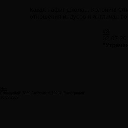
Какая нафиг школа... Колония! От
отношения индусов и англичан в
#3
02.07.20
"Утраче
Neo
Сообщений:
7859
Авторитет:
12297
Регистрация:
30.09.2009