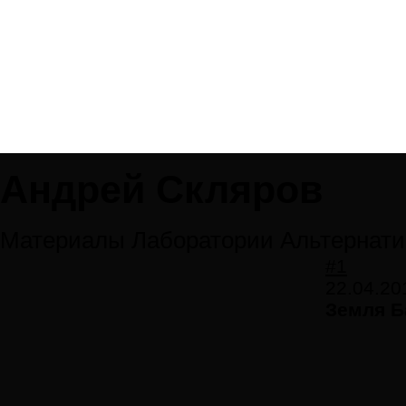
Андрей Скляров
Материалы Лаборатории Альтернати
#1
22.04.20
Земля Б