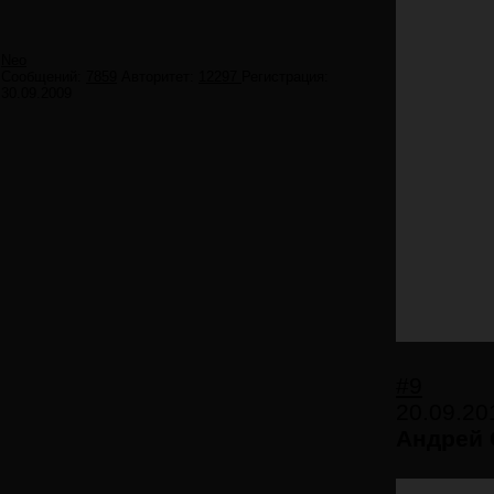
Neo
Сообщений:
7859
Авторитет:
12297
Регистрация:
30.09.2009
#9
20.09.20
Андрей 