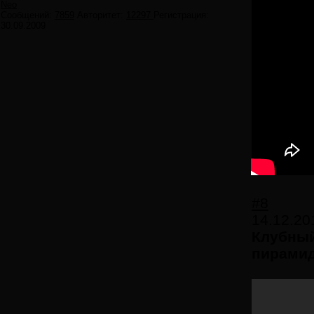
Neo
Сообщений:
7859
Авторитет:
12297
Регистрация:
30.09.2009
#8
14.12.20
Клубный
пирами