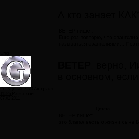
А кто занает КАК
ВЕТЕР пишет:
Еще раз повторю, что евангел
называться евангелиями... Поэто
Greg
ВЕТЕР
, верно, 
в основном, если
Сообщений:
3270
Авторитет:
11325
Регистрация:
07.02.2011
Цитата
ВЕТЕР пишет:
это благая весть о жизни сына Б