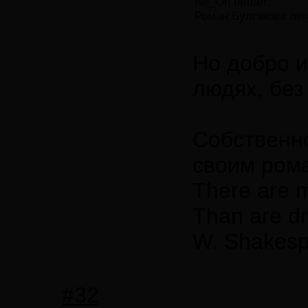
Ne_On пишет:
Роман Булгакова лег
Но добро и
людях, без
Собственно
своим рома
There are m
Than are dr
W. Shakesp
#32