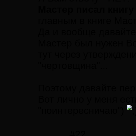
Мастер писал книгу
главным в книге Маст
Да и вообще давайте
Мастер был нужен Вол
тут через утвержден
"чертовщина"...
Поэтому давайте пер
Вот лично у меня ест
"поинтересничаю")
#22