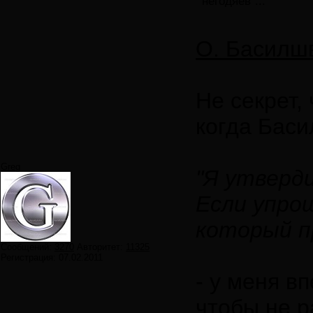
"негодяев"...
О. Басилш
Не секрет,
когда Баси
Greg
"Я утверди
Если упро
который п
Сообщений:
3270
Авторитет:
11325
Регистрация:
07.02.2011
- у меня в
чтобы не 