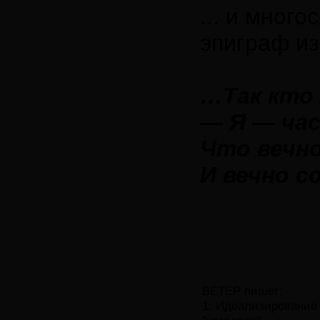
... и мног
эпиграф из 
…Так кто 
— Я — ча
Что вечно
И вечно с
ВЕТЕР пишет:
1. Идеализирование 