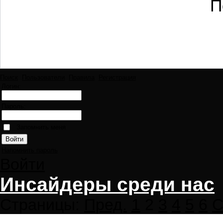
П
Поиск
Пользователи
Правила
Регистрация
Логин:
Пароль:
Запомнить меня
Напомнить пароль
Войти
Инсайдеры среди нас
Страницы:
Пред.
1
2
3
4
5
6
С