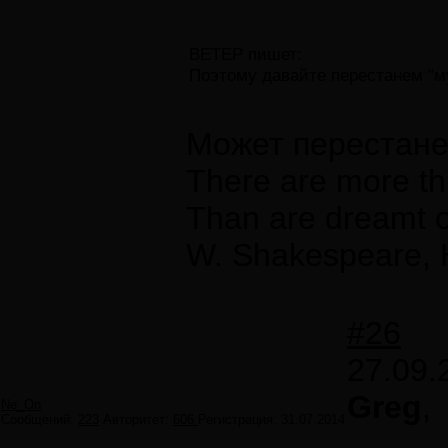
ВЕТЕР пишет:
Поэтому давайте перестанем "м
Может перестане
There are more th
Than are dreamt of
W. Shakespeare, 
#26
27.09.
Greg
,
Ne_On
Сообщений:
223
Авторитет:
606
Регистрация:
31.07.2014