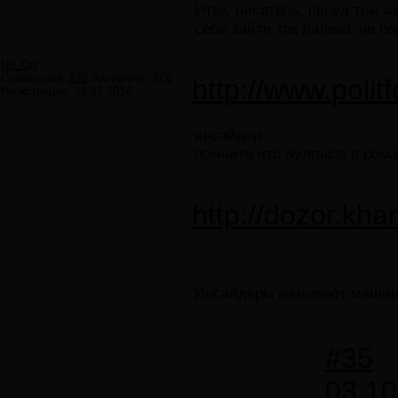
Итак, писатель, перед тем к
себе зайти так далеко, не п
Ne_On
Сообщений:
223
Авторитет:
606
http://www.poli
Регистрация:
31.07.2014
инсайдер
помните что булгаков в ром
http://dozor.kh
Инсайдеры называют машину
#35
03.10