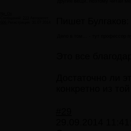
другие вещи, поэтому читай мед
Ne_On
Сообщений:
223
Авторитет:
Пишет Булгаков:
606
Регистрация:
31.07.2014
Дело в том… - тут профессор пу
Это все благода
Достаточно ли э
конкретно из той
#29
29.09.2014 11:41