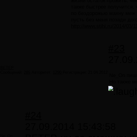
жизни остаток прожить, че
также быстрее получится, 
по бездорожью махну меж 
пусть без меня позади до
http://www.stihi.ru/2014/03/1
#23
27.09.
ВЕТЕР
Сообщений:
285
Авторитет:
1290
Регистрация:
21.04.2012
Ne_On пиш
Но также м
#24
27.09.2014 15:43:58
Ne_On