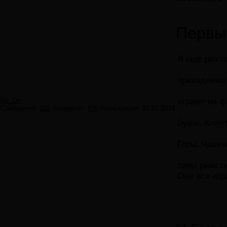
Первы
Я ещё раз п
принадлежат
играют на фл
Ne_On
Сообщений:
223
Авторитет:
606
Регистрация:
31.07.2014
Буши, Клин
Горы, Чавез
папы римски
Они все игр