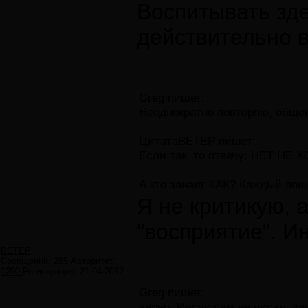
Воспитывать зде
действительно в
Greg пишет:
Неоднократно повторяю, общен
ЦитатаВЕТЕР пишет:
Если так, то отвечу: НЕТ НЕ Х
А кто занает КАК? Каждый пон
Я не критикую, 
"восприятие". Ин
ВЕТЕР
Сообщений:
285
Авторитет:
1290
Регистрация:
21.04.2012
Greg пишет:
верно, Иисус сам не писал, з