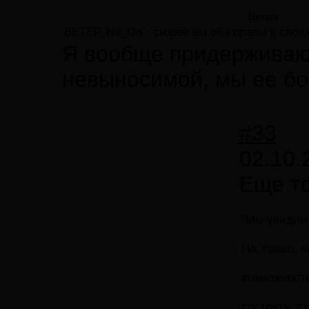
Цитата
ВЕТЕР, Ne_On - скорее вы оба правы в свои
Я вообще придерживаюс
невыносимой, мы ее бои
#33
02.10.
Еще то
"Мы увидим 
Но, право, 
возможности
состоять, с