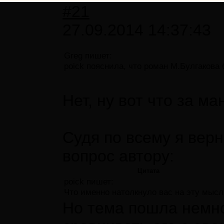
#21
27.09.2014 14:37:43
Greg пишет:
poick пояснила, что роман М.Булгакова
Нет, ну вот что за м
Судя по всему я вер
вопрос автору:
Цитата
poick пишет:
Что именно натолкнуло вас на эту мысл
Но тема пошла немног