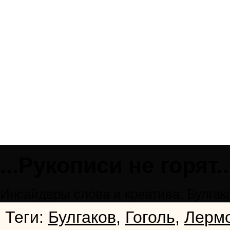
...Рукописи не горят..
Инсайдеры слова и креатива: Булгаков
Теги:
Булгаков
,
Гоголь
,
Лерм