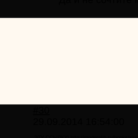
#30
29.09.2014 16:54:00
ЭТУ ССЫЛКУ!
http://modernlib.ru/books/s