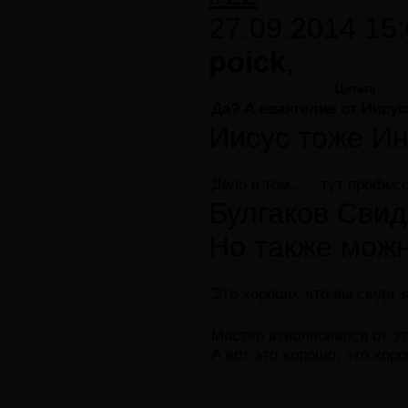
27.09.2014 15:
poick
,
Цитата
Да? А евангелие от Иисус
Иисус тоже Ин
Дело в том… - тут професс
Булгаков Свид
Но также можн
Это хорошо, что вы сюда з
Мастер взволновался от эт
А вот это хорошо, это хо