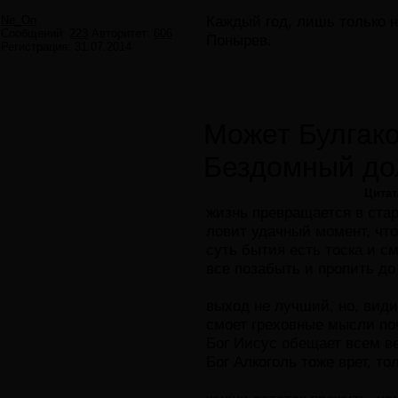
Каждый год, лишь только 
Ne_On
Сообщений:
223
Авторитет:
606
Понырев.
Регистрация:
31.07.2014
Может Булгако
Бездомный дол
Цитат
жизнь превращается в стар
ловит удачный момент, что
суть бытия есть тоска и см
все позабыть и пропить до
выход не лучший, но, види
смоет греховные мысли по
Бог Иисус обещает всем ве
Бог Алкоголь тоже врет, то