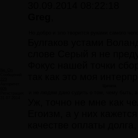
30.09.2014 08:22:18
Greg
,
Но добро и зло творится руками самого чел
Булгаков устами Воланд
слове Серый я не преду
Фокус нашей точки сбо
Ne_On
так как это моя интерп
Сообщений:
223
Авторитет:
Цитата
606
и не людям дано судить о том, чему быть, а
Регистрация:
31.07.2014
Уж, точно не мне как ч
Егоизм, а у них кажетс
качестве оплаты долга, 