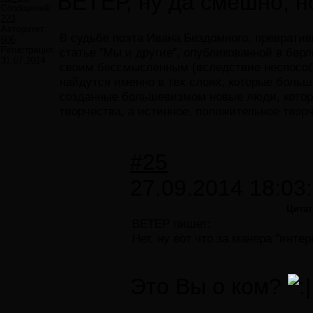
ВЕТЕР, ну да смешно; н
Сообщений:
223
Авторитет:
В судьбе поэта Ивана Бездомного, превратив
606
Регистрация:
статье "Мы и другие", опубликованной в бер
31.07.2014
своим бессмысленным (вследствие неспособно
найдутся именно в тех слоях, которые боль
созданные большевизмом новые люди, которые
творчества, а истинное, положительное твор
#25
27.09.2014 18:03
Цитат
ВЕТЕР пишет:
Нет, ну вот что за манера "инте
Это Вы о ком?