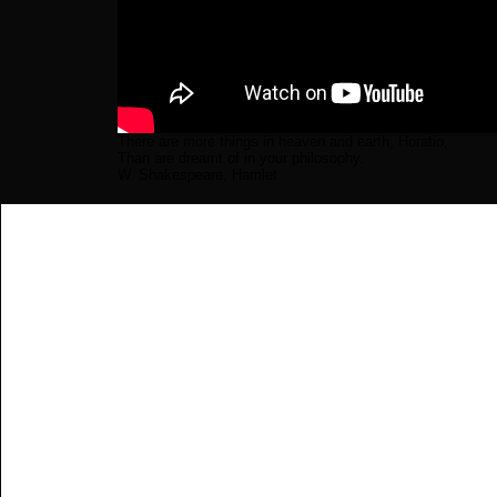
There are more things in heaven and earth, Horatio,
Than are dreamt of in your philosophy.
W. Shakespeare, Hamlet