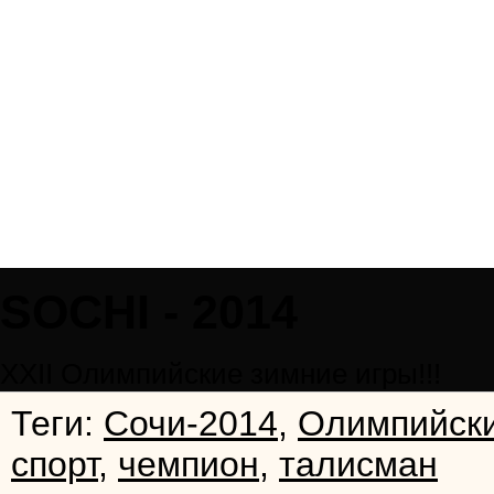
SOCHI - 2014
XXII Олимпийскиe зимниe игры!!!
Теги:
Сочи-2014
,
Олимпийски
спорт
,
чемпион
,
талисман