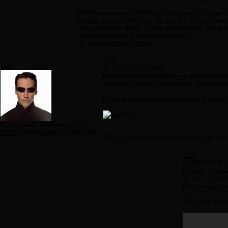
На Паралимпиаде 1984 года сборная Австрии соб
рекордными до сих пор. За два дня до завершен
There are more things in heaven and earth, Horatio
Than are dreamt of in your philosophy.
W. Shakespeare, Hamlet
#127
Neo
17.03.2014 01:37:09
Россия завоевала 80 медалей на Парал
Точно не считал, но кажется, что Росс
Еще один грандиозный триумф в этом го
Сообщений:
7859
Авторитет:
12297
Регистрация:
30.09.2009
P.S. 14 - мое счастливое число, так ч
#128
26.05.2014 00:
Россия - чемп
10 игр - 10 по
В этом году д
P.S. И отомст