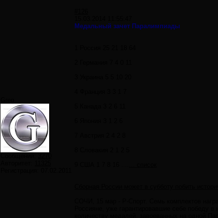
#126
15.03.2014 11:55:47
Медальный зачет Паралимпиады
1 Россия 25 21 18 64
2 Германия 7 4 0 11
3 Украина 5 5 10 20
4 Франция 3 3 1 7
Greg
5 Канада 3 2 6 11
6 Япония 3 1 2 6
7 Австрия 2 4 2 8
8 Словакия 2 1 2 5
Сообщений:
3270
Авторитет:
11325
9 США 1 7 8 16 ....
... список
Регистрация:
07.02.2011
Сборная России может в субботу побить истор
СОЧИ, 15 мар - Р-Спорт. Семь комплектов нагр
Россияне, уже гарантировавшие себе победу в
количеству медалей, завоеванных на одной Па