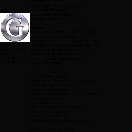
Но шагаем вперёд,
Не растеряны мы на распутье.
У российской земли
Greg
Есть защитник — народ.
У народа России есть Путин!
Припев:
Мы построим заводы, мосты, города,
Космодромы и стадионы!
И в грязи замарать не дадим никогда
Сообщений:
Нашей славной Победы знамёна!
3270
Авторитет:
И пусть знают чужие по сути нам
11325
Доброхоты из пятой колонны,
Регистрация:
Мы — личная армия Путина
07.02.2011
И нас миллионы!
Мы прошли через ад,
Где «ни шагу назад!»,
Дремлет в генах святая свирепость,
Там в кольце Ленинград
И в огне Сталинград
И вросла в землю Брестская крепость.
Ах, как лихо враги
Отмеряли версты,
Пол-России желая оттяпать!
Но сломали хребты
И легли под кресты
Под железной медвежьею лапой!
Если с миром вы к нам,