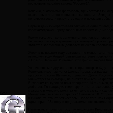
посмотреть на сайте канала "Россия-1".
Конечно, знаменитый фестиваль, где чествуют кинока
оказалась почти вся российская кинобратия. Звезды п
поприветствовали присутствующих и показали себя.
Первый день кинофестиваля открыл не один фильм, ка
короткометражек, представленных совсем еще молод
Кроме того, этот день запомнился вручением первых 
бескомпромиссную гражданскую позицию" приз от пре
является заслуженным деятелем искусств Российской
Жюри в нынешнем году возглавил не менее талантливы
нынешнем году Андрей Звягинцев получил премию на 
с Олегом Негиным. И именно этот фильм закроет Кино
Уже известны и другие члены жюри, которые будут по
Колокольников, артистка Елена Лядова. сыгравшая г
продюсер Сергей Шумаков, сценарист Денис Родимин.
Министерства культуры, не сможет прибыть на фести
В главном конкурсе за приз поборются 14 фильмов, п
дебютом. По традиции, жюри вручит не только основн
мужскую и женскую роли, за лучшую музыку и сценари
Greg
Между тем, во время открытия "Кинотавра 2014" прош
в киноленте станет режиссером. После того, как Родн
однин приз - "За веру в предлагаемые обстоятельства
Напомним, в прошлом году триумфатором Кинотавра с