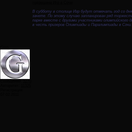
годовщинa Игр в Сочи
В субботу в столице Игр будут отмечать год со дня
зачете. По этому случаю запланирован ряд торжес
парке вместе с другими участниками олимпийского 
в честь призеров Олимпиады и Паралимпиады в Сочи.
Greg
Сообщений:
3270
Авторитет:
11325
Регистрация:
07.02.2011