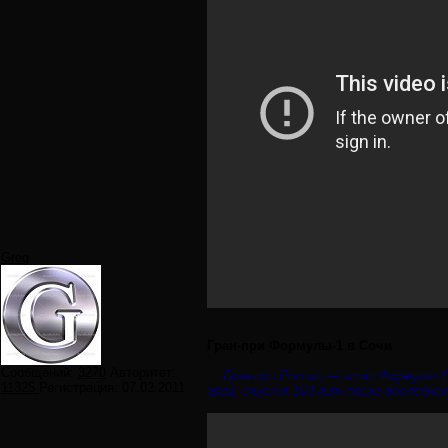
Greg
Гран-при Формулы-1 в Сочи
Сообщений:
3270
Авторитет:
... Гран-при России — этап Формулы-
11325
Регистрация:
07.02.2011
года, спустя 100 лет после последнег