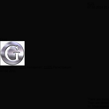
#125
07.03.2014 21:
Greg
Сообщений:
3270
Авторитет:
11325
Регистрация:
07.02.2011
There are more 
Than are dreamt
W. Shakespear