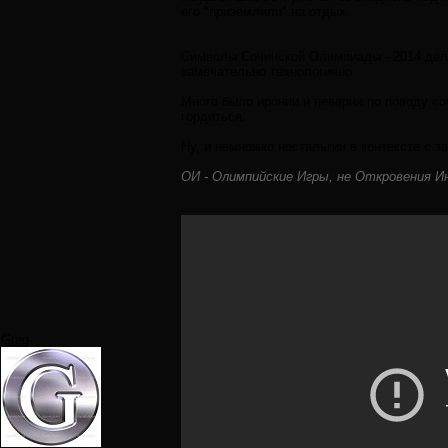
его "приземлили" на отдых.
Символы Сочинской Олимпиады - 2014 дела
замечательно технологично.
Много было иронии и неверия по поводу со
гордиться.
Ну, и немножко ностальгии в контексте с з
ОИ - Олимпийские Игры, не Откровения И
Greg