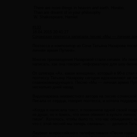
There are more things in heaven and earth, Horatio,
Than are dreamt of in your philosophy.
W. Shakespeare, Hamlet
#133
18.04.2015 20:41:27
Сочинская поэтесса записала песню «Мы — личная ар
Поэтесса и композитор из Сочи Татьяна Назарова пос
личная армия Путина».
Многие произведения Назаровой стали хитами. Их поют
написать, как она говорит, неформатную для шоу-бизн
От шлягера «Ах, какая женщина», который в 90-е стал
поэтессу Татьяну Назарову сегодня вдохновляют не ли
главнокомандующего. Песню «Мы — личная армия Путин
несколько дней назад.
Видеонарезка неизвестного автора на песню сочинской 
Писала от сердца, говорит поэтесса, и хотела подде
«Когда я написала текст, я позвонила одной своей подр
из души, но я боюсь, что меня обвинят в культе личнос
пиши". Хотелось, чтобы было то, что нас объединяет, к
что с этой песней мы теперь связаны», — делится Тат
Лауреат всероссийского телефестиваля «Песня года», 