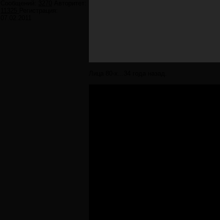
Сообщений:
3270
Авторитет:
11325
Регистрация:
07.02.2011
Лица 80-х...34 года назад.