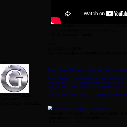
There are more things in heaven and earth, Ho
Than are dreamt of in your philosophy.
W. Shakespeare, Hamlet
#124
06.03.2014 14:38:56
Подняты все флаги паралимпийских сборных
Greg
Флаги всех 45 стран-участниц Паралимпиа
Паралимпийские игры в Сочи пройдут с 7 
говорится в сообщении на официальном с
входит 170 участников Паралимпиады.
Сообщений:
3270
Напомним, что завтра , 7 марта, на стад
Авторитет:
11325
Регистрация:
07.02.2011
талисманы: лучик и снежинка
There are more things in heaven and earth, Hora
Than are dreamt of in your philosophy.
W. Shakespeare, Hamlet