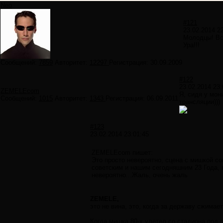
Neo
#121
23.02.2014 2
Молодцы! Вс
Ура!!!
Сообщений:
7859
Авторитет:
12297
Регистрация:
30.09.2009
#122
23.02.2014 23:
ZEMELEcom
Я, сидя у мон
Сообщений:
1015
Авторитет:
1343
Регистрация:
06.09.2011
трансляции)))
#123
23.02.2014 23:01:45
ZEMELEcom пишет:
Это просто невероятно, сцена с мишкой со
советским и нашим сегодняшним 23 Года, 
невероятно...Жаль, очень жаль
ZEMELE,
это не вина, это, когда за державу сжимает
Когда мишка 80-х улетел со стадиона под 