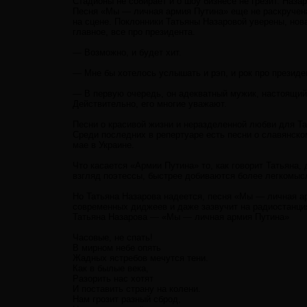
Стадионы не собирает и о шоу бизнесе не грезит. Наза
Песня «Мы — личная армия Путина» еще не раскручена,
на сцене. Поклонники Татьяны Назаровой уверены, нов
главное, все про президента.
— Возможно, и будет хит.
— Мне бы хотелось услышать и рэп, и рок про президе
— В первую очередь, он адекватный мужик, настоящий 
Действительно, его многие уважают.
Песни о красивой жизни и неразделенной любви для Т
Среди последних в репертуаре есть песни о славянско
мае в Украине.
Что касается «Армии Путина» то, как говорит Татьяна,
взгляд поэтессы, быстрее добиваются более легкомыс
Но Татьяна Назарова надеется, песня «Мы — личная а
современных диджеев и даже зазвучит на радиостанци
Татьяна Назарова — «Мы — личная армия Путина»
Часовые, не спать!
В мирном небе опять
Жадных ястребов мечутся тени.
Как в былые века,
Разорить нас хотят
И поставить страну на колени.
Нам грозит разный сброд,