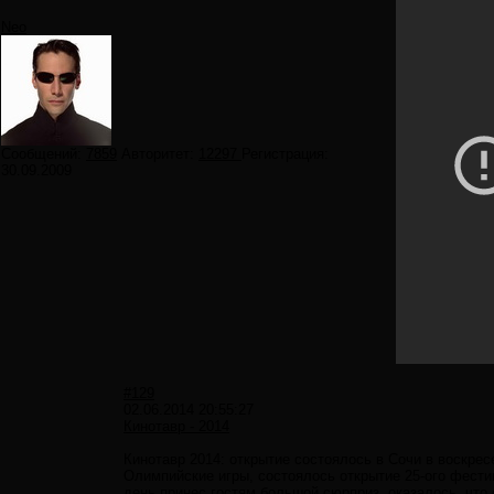
Neo
Сообщений:
7859
Авторитет:
12297
Регистрация:
30.09.2009
#129
02.06.2014 20:55:27
Кинотавр - 2014
Кинотавр 2014: открытие состоялось в Сочи в воскрес
Олимпийские игры, состоялось открытие 25-ого фести
день принес гостям большой сюрприз, оказалось, что