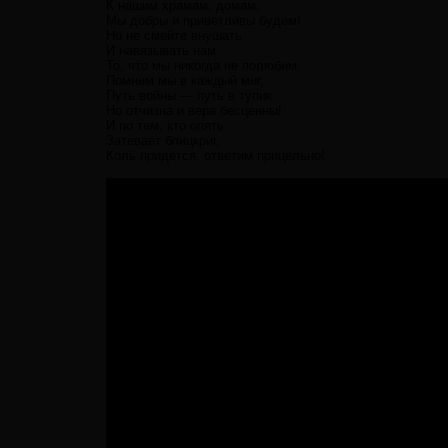
К нашим храмам, домам,
Мы добры и приветливы будем!
Но не смейте внушать
И навязывать нам
То, что мы никогда не полюбим.
Помним мы в каждый миг,
Путь войны — путь в тупик.
Но отчизна и вера бесценны!
И по тем, кто опять
Затевает блицкриг,
Коль придется, ответим прицельно!