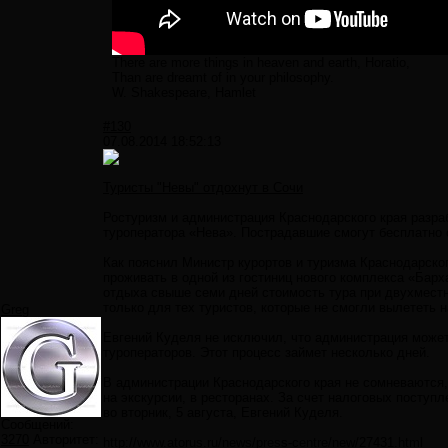
There are more things in heaven and earth, Horatio,
Than are dreamt of in your philosophy.
W. Shakespeare, Hamlet
#130
07.08.2014 18:52:13
Туристы "Невы" отдохнут в Сочи
Ростуризм и администрация Краснодарского края разраб
туроператора «Нева». Пострадавшие смогут бесплатно 
Как пояснил Министр курортов и туризма Краснодарско
проживать в одной из гостиниц нового комплекса «Бар
отдыха свыше семи дней стоимость тура при двухместно
только для тех туристов, которые не смогли вылететь н
Greg
Евгений Куделя не исключил, что администрация может
туроператоров. Этот процесс займет несколько дней.
В администрации Краснодарского края не сомневаются, ч
на экскурсии, в ресторанах. За счет налоговых поступ
во вторник, 5 августа, Евгений Куделя.
Сообщений:
3270
Авторитет:
http://www.atorus.ru/news/press-centre/new/27431.html