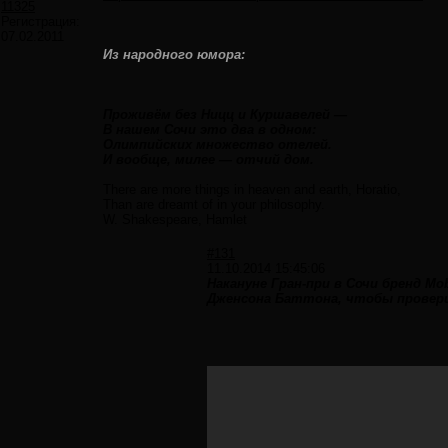
11325
Регистрация:
07.02.2011
Из народного юмора:
Проживём без Ницц и Куршавелей —
В нашем Сочи это два в одном:
Олимпийских множество отелей.
И вообще, милее — отчий дом.
There are more things in heaven and earth, Horatio,
Than are dreamt of in your philosophy.
W. Shakespeare, Hamlet
#131
11.10.2014 15:45:06
Накануне Гран-при в Сочи бренд Mo
Дженсона Баттона, чтобы провери