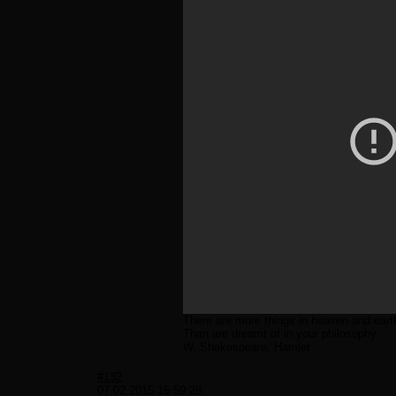
There are more things in heaven and earth
Than are dreamt of in your philosophy.
W. Shakespeare, Hamlet
#132
07.02.2015 16:59:28