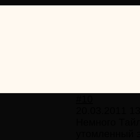
#10
20.03.2011 13
Немного Тайл
утомленный э