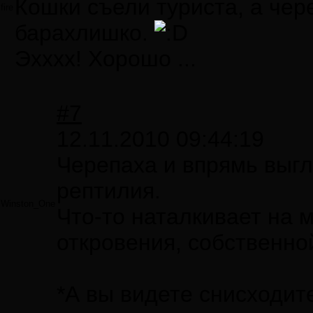
Кошки съели туриста, а чер
fire
барахлишко.
Эхххх! Хорошо ...
#7
12.11.2010 09:44:19
Черепаха и впрямь выгл
рептилия.
Winston_One
Что-то наталкивает на м
откровения, собственно
*А вы видете снисходит