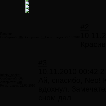
#2
10.11.
Raramur
Сообщений:
107
Авторитет:
13
Регистрация:
22.10.2010
Красив
#3
10.11.2010 00:42:2
Infinity_seeker
Ай, спасибо, Neo! 
Сообщений:
665
Авторитет:
248
Регистрация:
22.03.2010
вдохнул. Замечате
сном дал.