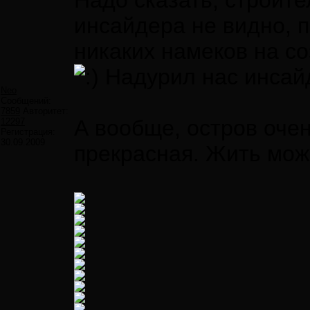
Надо сказать, строите
инсайдера не видно, п
никаких намеков на со
Надурил нас инсай
Neo
Сообщений:
7859
Авторитет:
А вообще, остров очен
12297
Регистрация:
30.09.2009
прекрасная. Жить мо