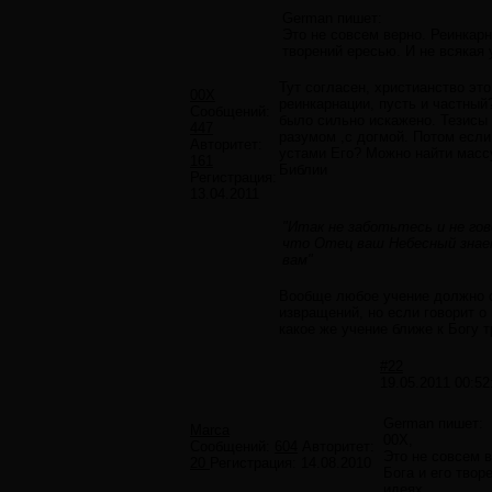
German пишет:
Это не совсем верно. Реинкарн
творений ересью. И не всякая 
Тут согласен, христианство эт
00X
реинкарнации, пусть и частный
Сообщений:
было сильно искажено. Тезисы 
447
разумом ,с догмой. Потом если
Авторитет:
устами Его? Можно найти массу
161
Библии
Регистрация:
13.04.2011
"Итак не заботьтесь и не го
что Отец ваш Небесный знает
вам"
Вообще любое учение должно с
извращений, но если говорит о
какое же учение ближе к Богу т
#22
19.05.2011 00:52
German пишет:
Marca
00X,
Сообщений:
604
Авторитет:
Это не совсем в
20
Регистрация:
14.08.2010
Бога и его твор
идеях...