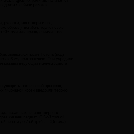
и ВСЕХ древних религий, начиная от
 над чем я сейчас работаю.
, русалки, минотавры и пр.,
 же образы), погибая, теряют свою
ергейстами или привидениями – всё
образовавшихся после Потопа (воды
 по любому приглашению. Они учредили
тия каждый верующий именем Христа
ся ускорить технический прогресс,
их гибридной крови внедрили теорию
 года после заключения мирного
прав семени падших. С 5-ой трубой
ой печати до 7-ой трубы – 3,5 года).