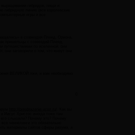
ля выращивания гибридов, пищи и
ою гибридную линию (все королевские
компьютерные игры и все
вращались» в созвездия Плеяд, Ориона,
 как пришельцы с созвездий Плеяд,
ми путешествиями по вселенной, они
т, они заговорили о том, что живут они
 время ВЕЛИКОЙ лжи, и вам необходимо
0
форум
http://preobrazenie.ucoz.ru/
. Как вы
 и Иисус Христос иногда тоже там
бы его слышали? Почему это? Почему
е все ченнелинги это обязательно
чить материалы сайтов сферы разума, а