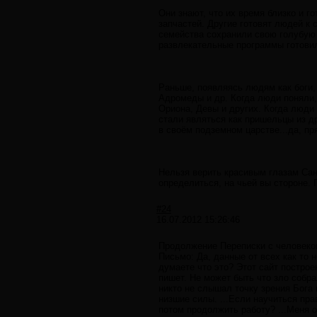
Они знают, что их время близко и г
запчастей. Другие готовят людей к
семейства сохранили свою голубую 
развлекательные программы готовил
Раньше, появляясь людям как боги,
Адромеды и др. Когда люди поняли, 
Ориона, Девы и других. Когда люди
стали являться как пришельцы из др
в своём подземном царстве...да, пр
Нельзя верить красивым глазам Са
определиться, на чьей вы стороне.
#24
16.07.2012 15:26:46
Продолжение Переписки с человеко
Письмо: Да, данные от всех как то 
думаете что это? Этот сайт постро
пишет. Не может быть что зло собра
никто не слышал точку зрения Бога 
низшие силы. ...Если научиться пр
потом продолжить работу? ...Меня о