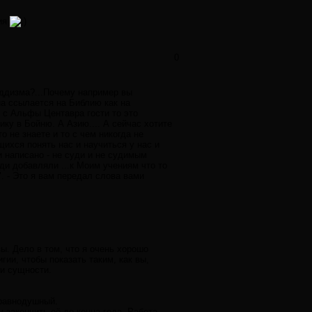
ния
0
ддизма?...Почему например вы
на ссылается на Библию как на
т с Альфы Центавра гости то это
ику в Бойню. А Азию.... А сейчас хотите
о не знаете и то с чем никогда не
ихся понять нас и научиться у нас и
и написано - не суди и не судимым
ди добавляли ...к Моим учениям что то
. - Это я вам передал слова вами
ы. Дело в том, что я очень хорошо
гии, чтобы показать таким, как вы,
и сущности.
еравнодушный.
 закончить её до конца года. Работа