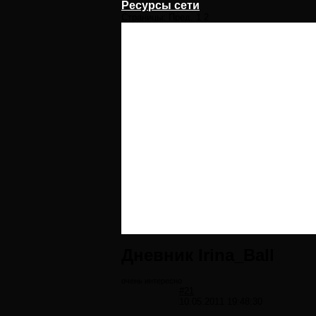
Ресурсы сети
Страницы:
Пред.
1
2
Дневник Irina_Ball
очень интересно
#21
10.05.2011 19:48:30