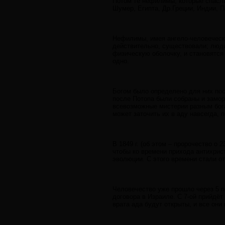
Потом те нефилимы, которые спасл
Шумер, Египта, Др.Греции, Индии, П
Нефилимы, имея ангело-человеческу
действительно, существовали; люди
физическую оболочку, и становятся
одно.
Богом было определено для них по
после Потопа были собраны и замо
всевозможные мистерии разным бога
может заточить их в аду навсегда, 
В 1849 г. (об этом – пророчество о
чтобы ко времени прихода антихрис
эволюции. С этого времени стали от
Человечество уже прошло через 5 пе
договора в Израиле. С 7-ой прийдёт
врата ада будут открыты, и все они 