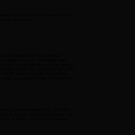
ингами. Всё это выглядит красиво, но в
адость так быстро.
иста (1 Иоанна 4:3). Иисус не был
ог, явился во плоти. В Библии много
о всё, что на небесах и что на земле,
ана благодать сия...открыть всем, в чём
.3:8,9). Иисус был Тем, Кто захотел
ая сила удерживает атомы все вместе в
кая-то ссора или обида. Это - БОРЬБА.
уже не будут, и будут уничтожены. На
 они, а не Бог; что все Его жертвы