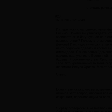
отрицать реинка
#23
16.07.2012 12:52:49
Из переписки с человеком, увлечё
Письмо: Почему вы утверждаете что
обвиняете агни йогу чуть ли не в 
первоисточник? Почему это вы счит
Демоны! И их надо уничтожить так ч
нечто подобное сделать в космосе? 
имели дело. Я знаю ваших "демонов
научить нас. учению о Вселенной, п
будешь. К сожалению у вас Христиан
свое. Что чрезвычайность меня огор
любимого Иисуса Христа. Может вам
Ответ:
Если я вам скажу, что вы искренне 
изучила этот вопрос, впрочем всё е
искренним, переживающим за всех,
Я сразу оговорюсь: я не пытаюсь ва
Сейчас я не имею много времени на 