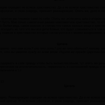
ацию отрицает не всякое христианство. Да и не всякое христианство сч
уфология, в свою очередь, признает реинкарнацию. Опять же, дело в люд
о понятие растяжимое само по себе. Опять же ,если речь шла о втором 
? Пусть Мне лично симпатично раннее новозаветное христианство, то что
о Любви ведь самое важное, я считаю что самые важные вещи в христиа
 исходить из того что мы все дети Божьи, кто будет сомневаться в том ч
 тезисов в христианстве которые согласуются и с моими воззрениями, в
Цитата
ворите: что нам есть? или что пить? или во что одеться? потому чт
, что вы имеете нужду во всем этом. Ищите же прежде Царства Бож
одержать в себе правду чтобы быть жизнеспособным, тут опять же речь
 претензии на исключительность, первичность и соотношений правды и и
рали-вали и.т.п
:13
Цитата
ерно. Реинкарнацию отрицает не всякое христианство. Да и не всякое х
ений ересью. И не всякая уфология, в свою очередь, признает реинкарна