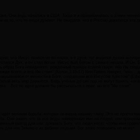
оже. Они ведь начались в США. Тогда я и познакомилась с этими ченнел
 не то, что те люди думают. Не ожидала, что в Россию докатится эта г
едует, что Иисус явился не во плоти, а в духе, тот водится духом антихр
стился Дух, и он стал богом. Иисус был Богом с самого начала. И Он, Б
ть образ Бога невидимого, рождённый прежде всякой твари; ибо Им создан
жде всего, и всё Им стоит" (Колос.1:15-17) Или Павел говорит: "мне ...д
сокрывшейся от вечности в Боге, создавшем всё Иисусом Христом" (Ефес
силой весь мир держится. Ведь учёные до сих пор не могут понять, как
ога... Всё по идее должно бы рассыпаться в прах, но всё "Им стоит".
 идёт великая борьба, которая не видна нашему глазу. Это не просто ка
а. Они знают, что за все беды, наведённые ими на людей, они прощены 
венный выход для них: доказать Богу, что люди хотят, чтобы ими правили
ть для них Землю с их рабами людьми. Бог этого позволить не может.