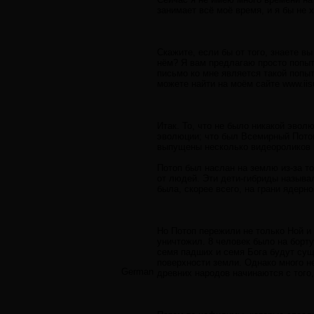
занимает всё моё время, и я бы не 
Скажите, если бы от того, знаете в
нём? Я вам предлагаю просто попыта
письмо ко мне является такой попы
можете найти на моём сайте www.iis
Итак. То, что не было никакой эвол
эволюции; что был Всемирный Потоп
выпущены несколько видеороликов 
Потоп был наслан на землю из-за т
от людей. Эти дети-гибриды называ
была, скорее всего, на грани ядерн
Но Потоп пережили не только Ной и
уничтожил. 8 человек было на борту
семя падших и семя Бога будут суще
поверхности земли. Однако много 
German
древних народов начинаются с того,