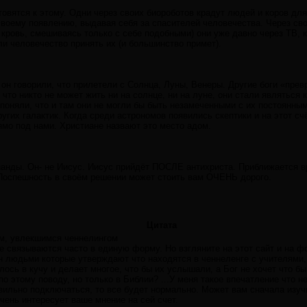
отовятся к этому. Одни через своих биороботов крадут людей и коров д
 своему появлению, выдавая себя за спасителей человечества. Через св
кровь, смешиваясь только с себе подобными) они уже давно через ТВ, 
и человечество принять их (и большинство примет).
 он говорили, что прилетели с Солнца, Луны, Венеры. Другие боги «пре
что никто не может жить ни на солнце, ни на луне, они стали являться
 поняли, что и там они не могли бы быть незамеченными с их постоянны
угих галактик. Когда среди астрономов появились скептики и на этот счё
ямо под нами. Христиане назвают это место адом.
нанды. Он- не Иисус. Иисус прийдёт ПОСЛЕ антихриста. Приближается
 Поспешность в своём решении может стоить вам ОЧЕНЬ дорого.
Цитата
м, увлекшимся ченнелингом
не связываются часто в единую форму. Но взгляните на этот сайт и на 
ен людьми которые утверждают что находятся в ченнеленге с учителями,
лось в кучу и делает многое, что бы их услышали, а Бог не хочет что 
по этому поводу, но только в Библии? ...У меня такое впечатление что н
авильно подключаться, то все будет нормально. Может вам сначала изу
чень интересует ваше мнение на сей счет.