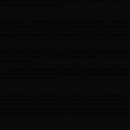
хотела надолго отрываться от неё.
ы или нет кого-то, зависела бы вся ваша последующая жизнь, неужели б
ться узнать больше о тех, кого вы сейчас защищаете. Узнать из другого
ткой, я к вашим услугам. Сейчас я постараюсь сформулировать всё кра
usbog.com или постарайтесь не затерять контакт со мной и тогда вы см
юции, вы, я так понимаю, тоже знаете. Предупреждаю: мой ответ очень кр
 и спаслись 8 человек; что ЖИЗНИ на Земле не более 7 тыс.лет и пр. 
в скором времени.
ого. что ангелы, последовавшие за сатаной, спустились на землю, пред
лись нефилимами. Человеческий генофонд был загрязнён, нравы людей 
ой катастрофы. Потом был Потоп.
 его семейство. Бог справедлив, Он дал шанс спастись нефилимам. Он и
 Ноя, 8 нефилимов было на их судне. Притча о пшенице и плевелах, рас
ствовать бок о бок до самого Суда. Но и это не все спасшиеся. Библия 
нефилимов-амфибий пережило Потоп также. Все они стали новыми бога
 как из моря вышло что-то рептоидое, а потом оно или его дети создали