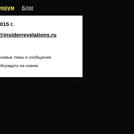
орум
Блог
15 г.
insiderrevelations.ru
ь новые темы и сообщения.
обсуждать на новом.
Закрыть