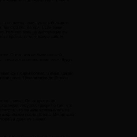
ы вы не постарались узнать больше о
, так сказать, лагеря. Если ваше
тко. Немного больше информации вы
ожете прочитать мою новую работу.
аток. О том, что не было никакой
со всеми доказательствами мною будут
ставились людям богами, и имели детей
пали низко. Цивилизация до Потопа
х не спасал, Он их просто не
сказанная Иисусом, говорит о том, что
говорит, что погибла всякая плоть на
ми амфибиями после Потопа. Мифы всех
 людей и дали им знания.