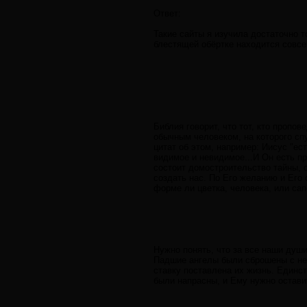
Ответ:
Такие сайты я изучила достаточно т
блестящей обёртке находится совсем
Библия говорит, что тот, кто пропов
обычным человеком, на которого спу
цитат об этом, например: Иисус "ес
видимое и невидимое...И Он есть пре
состоит домостроительство тайны, 
создать нас. По Его желанию и Его 
форме ли цветка, человека, или сап
Нужно понять, что за все наши души
Падшие ангелы были сброшены с неб
ставку поставлена их жизнь. Единст
были напрасны, и Ему нужно остави