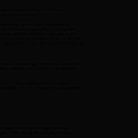
итает отождествлением Бога и его
ях, но не в идеях...
пришествии Христа чем это не пример
 было раньше - иудаизм, а то что позже
нстве именно связаны с сердцем, а не с
то Иисус не сын Божий и что он не говорил
 том числе и тот что Нео недавно привёл из
о всего этого ищут язычники, и потому
ия и правды Его, и это все приложится
 идёт о сердцевине истины в клубке
скажений ,вот тут и начинаются выяснения
-1
ристианство считает отождествление
цию. Опять же, дело в людях, но не в