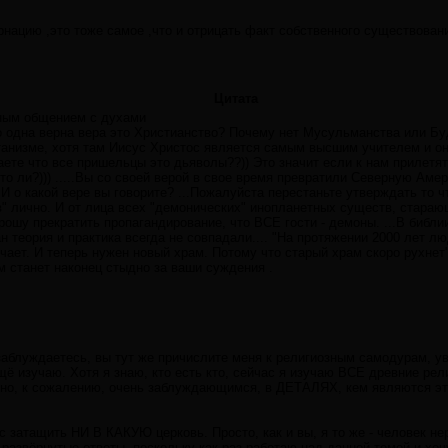
рнацию ,это тоже самое ,что и отрицать факт собственного существова
Цитата
нным общением с духами
 одна верна вера это Христианство? Почему нет Мусульманства или Бу
сатанизме, хотя там Иисус Христос является самым высшим учителем и о
аете что все пришельцы это дьяволы??)) Это значит если к нам прилетя
то ли?))) .....Вы со своей верой в свое время превратили Северную Амер
И о какой вере вы говорите? ...Пожалуйста перестаньте утверждать то чт
" лично. И от лица всех "демонических" инопланетных существ, старающ
рошу прекратить пропагандирование, что ВСЕ гости - демоны. ...В библи
 теория и практика всегда не совпадали.... "На протяжении 2000 лет лю
чает. И теперь нужен новый храм. Потому что старый храм скоро рухнет"
 станет наконец стыдно за ваши суждения .
заблуждаетесь, вы тут же причислите меня к религиозным самодурам, ув
щё изучаю. Хотя я знаю, кто есть кто, сейчас я изучаю ВСЕ древние рели
 но, к сожалению, очень заблуждающимся, в ДЕТАЛЯХ, кем являются эт
с затащить НИ В КАКУЮ церковь. Просто, как и вы, я то же - человек н
развёрнутые ответы, поскольку как раз работаю над данной темой и хочу