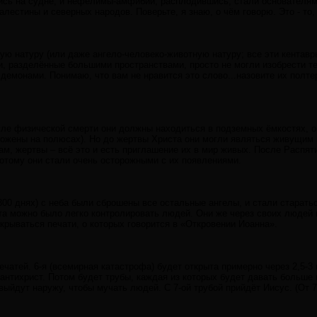
ись на судне, и нефелимы-амфибии, расплодившись, стали основателям
алестины и северных народов. Поверьте, я знаю, о чём говорю. Это - то,
ю натуру (или даже ангело-человеко-животную натуру; все эти кентавры
, разделённые большими пространствами, просто не могли изобрести те
 демонами. Понимаю, что вам не нравится это слово...назовите их полт
сле физической смерти они должны находиться в подземных ёмкостях, 
рожены на полюсах). Но до жертвы Христа они могли являться живущим
м, жертвы – всё это и есть приглашение их в мир живых. После Распя
потому они стали очень осторожными с их появлениями.
 2300 днях) с неба были сброшены все остальные ангелы, и стали старать
та можно было легко контролировать людей. Они же через своих людей 
крываться печати, о которых говорится в «Откровении Иоанна».
чатей. 6-я (всемирная катастрофа) будет открыта примерно через 2,5-3
 антихрист. Потом будет трубы, каждая из которых будет давать больше 
выйдут наружу, чтобы мучать людей. С 7-ой трубой прийдёт Иисус. (От 7-