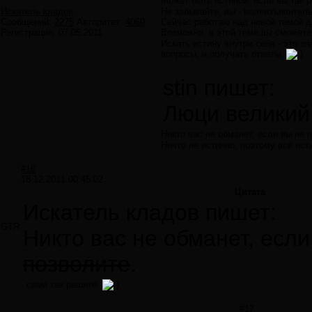
Может быть истиной, если вы так 
Искатель кладов
Не забывайте, вы - волеизъявитель
Сообщений:
2275
Авторитет:
4069
Сейчас работаю над новой темой дл
Регистрация:
07.05.2011
Возможно, в этой теме,вы сможете
Искать истину внутри себя - это з
вопросы, и получать ответы.
stin пишет:
Люци великий
Никто вас не обманет, если вы не 
Ничто не истинно, поэтому всё ист
#16
18.12.2011 00:45:02
Цитата
Искатель кладов пишет:
GTR
Никто вас не обманет, если
позволите
.
- сами так решите.
#17