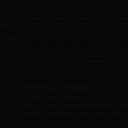
плотности. Мне кажется, что вообшще, когда появляется ко
которая если находит резонанс в читающем создает управ
материалы Ра говорят, что нужно стараться делать все дл
полярности в окружении жутких эгоистов. А это уже ловушк
Я не говорю, что теперь, стоит забить на всех и вся. Конц
его уровнем развития. Кому-то помогая можно только навр
Arseny
пути и возможно немного света и добро по отношению к др
Сообщений:
Как обычно все ответы находятся внтури, нужно только сл
100
По поводу плотностей я спрашивал у Усладушки, привожу 
Авторитет:
http://www.usladushka.com/forum/viewtopic.php?p=152#p152):
20
Во-первых, хотелось бы расставить точки над i по пово
Регистрация:
вещи).
10.12.2009
Это разные вещи.У нас на физике плотность одна,у дру
В нашей плотности есть несколько измерений,также как
плотности 8 измерений.
По тому материалу, которым я располагаю, видится, ч
плотностей и т.д. до бесконечности.
Плотностей очень много-2056 плотностей.
Ну и еще про 25 000 летние циклы:
Вопрос №2, правда ли что для эволюции текущего сознан
Не правда,намного больше,в 45 раз,если быть точной
Итог, что мы имеем: