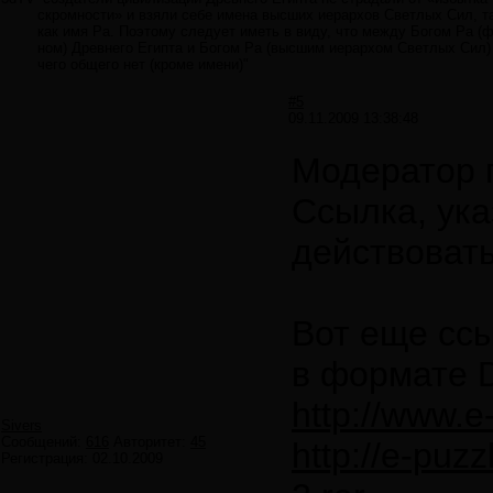
скромности» и взяли себе имена высших иерархов Светлых Сил, т
как имя Ра. Поэтому следует иметь в виду, что между Богом Ра (
ном) Древнего Египта и Богом Ра (высшим иерархом Светлых Сил) 
чего общего нет (кроме имени)"
#5
09.11.2009 13:38:48
Модератор 
Ссылка, ук
действовать
Вот еще ссы
в формате 
http://www.e-
Sivers
Сообщений:
616
Авторитет:
45
http://e-puz
Регистрация:
02.10.2009