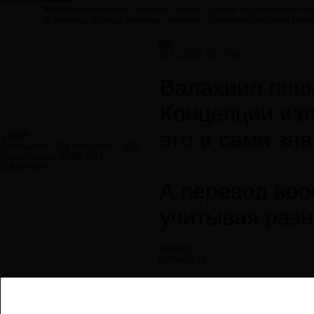
Концепции излагать словами сложно, думаю вы это и сами зн
А перевод вообще искажает понятия, особенно учитывая разн
#20
26.12.2011 01:16:58
Валахиил пиш
Концепции изл
это и сами зна
C1B3R
Сообщений:
769
Авторитет:
-369
Регистрация:
21.05.2011
(ЗАБАНЕН)
А перевод воо
учитывая раз
Deleted
(ЗАБАНЕН)