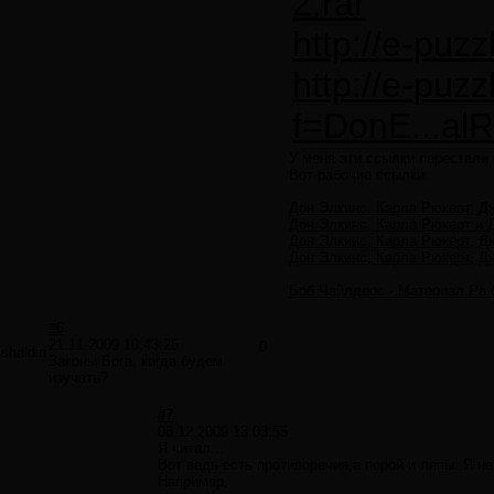
2.rar
http://e-puzz
http://e-puzz
f=DonE...alR
У меня эти ссылки перестали 
Вот рабочие ссылки:
Дон Элкинс, Карла Рюкерт, Дж
Дон Элкинс, Карла Рюкерт и Д
Дон Элкинс, Карла Рюкерт, Дж
Дон Элкинс, Карла Рюкерт, Дж
Боб Чайлдерс - Материал Ра 
#6
21.11.2009 10:43:25
0
shaldin
Законы Бога, когда будем
изучать?
#7
06.12.2009 13:03:55
Я читал...
Вот ведь есть противоречия,а порой и ляпы..Я не
Например,