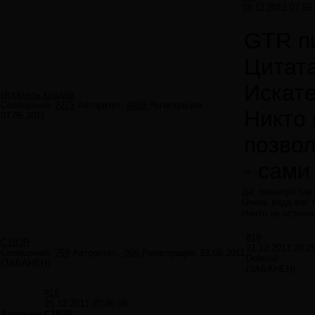
18.12.2011 07:55
GTR п
Цитат
Искате
Искатель кладов
Сообщений:
2275
Авторитет:
4069
Регистрация:
Никто 
07.05.2011
позвол
- сами
Да, пожалуй так 
Очень рада вас 
Ничто не истинно
#18
C1B3R
21.12.2011 20:2
Сообщений:
769
Авторитет:
-369
Регистрация:
21.05.2011
Deleted
(ЗАБАНЕН)
(ЗАБАНЕН)
#19
25.12.2011 20:46:09
Валахиил
C1B3R,