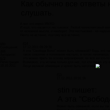
Как обычно все ответы 
слушать.
А вот это верно ИМХО.
И ещё, что касается нестыковок. Любой ченнелинговый мат
от основной мысли, и наоборот. Эти нестыковки - не нар
Ничто не истинно, поэтому всё истинно.
#14
stin
17.12.2011 09:29:38
Сообщений:
А эта "Свобода Воли" может быть обманкой? Ведь это та
344
такое озарение и понимание настало, а потом начинаешь 
Авторитет:
это можно брать за основу мировзрения, но всё же кто-то
672
Регистрация:
Возможно, эта истина только для них, тот кто писал эту
10.10.2011
Люци великий обманщик и нужно быть наготове
#15
17.12.2011 10:01:16
stin пишет:
А эта "Свобо
Может быть обманкой, если вы так