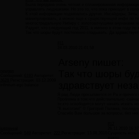
Была передана очень четкая и спланированная информаци
управлять людишками. Но это то, что пока приходит в гол
К этой информации подвязались другие. Инсайдеры, Зеты.
манипулировать, а можно еще к существующей инфе по те
многострадальную Нибиру с золотоалчущими анунаками на
Радует, что следующий год 2011, а именно в этом году по
Так что шоры будут постепенно спадывать. Да здравствует
#11
24.03.2010 21:01:58
Arseny пишет:
Так что шоры бу
newgen
Сообщений:
6193
Авторитет:
3628
Регистрация:
03.12.2009
здравствует нез
infinitum-ego balance
Я рад.Люди просыпаются от Ра и прочего 
Проблема в том,что действительно -сейчас
те,кто освободится могут начать искать н
"К высотам!" © Григорий Палама, последн
Спасибо Вам большое за вопросы, без них 
#12
justreveal
26.11.2010 16:37
Сообщений:
549
Авторитет:
222
Регистрация:
13.08.2010
Сущность есть ч
важно.