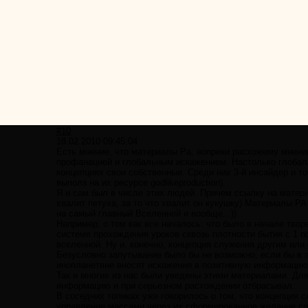
#10
18.02.2010 09:45:04
Есть мнение, что материалы Ра, вопреки расхожему мнению
профанацией и глобальным искажением. Настолько глобаль
концепциях свои собственные. Среди них 3-й инсайдер и т
выполз на их ресурсе godlikeproduction).
Я и сам был в числе этих людей. Причем ссылку на матери
хвалит петуха, за то что хвалит он кукушку) Материалы 
на самый главный Вселенной и вообще...))
Например, о том как все началось: что было в начале тво
системе прохождения уроков сквозь плотности бытия с 1 по
вселенной. Ну и, конечно, концепция служения другим или 
Безусловно запутывание было бы не возможно, если бы в 
инопланетяне вносят искажения в позитивную информацию
Так и многие из нас были уведены этими материалами. Дл
информацию и при серьезном расхождении отбрасывал.
В соседних топиках уже говорилось о том, что концепция 
управление массами через их сформированное желание сл