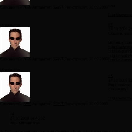
или
Сообщений:
7859
Авторитет:
12297
Регистрация:
30.09.2009
http://www.nv
#2
Модератор
14.10.2009 2
Ссылка, ука
Вот еще ссыл
http://www.e-p
http://e-puzz
http://e-puzzl
Сообщений:
7859
Авторитет:
12297
Регистрация:
30.09.2009
http://e-puzz
Модератор
#3
14.10.2009 2
Еще ссылка (
скачивать):
http://www.nv
Сообщений:
7859
Авторитет:
12297
Регистрация:
30.09.2009
#4
27.10.2009 14:48:32
есть мнение что:
3dTV
"создатели цивилизации Древнего Египта не страдали от «избытка