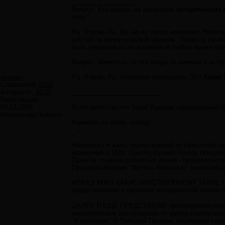
___________________
Вопрос: Кто-нибудь из известных
исторических 
себе?
Ра: Я есмь Ра. Да, но их число невелико. Некото
шестой, в затем седьмой уровень. Переход на в
быть убранной по ее желанию в любое время-про
Вопрос: Известны ли эти люди по именам в исто
newgen
Ра: Я есмь Ра. Упомянем нескольких. Это
Тарас
Сообщений:
6193
Авторитет:
3628
__________________________
Регистрация:
03.12.2009
Всем известно,что Тарас Бульба -придуманный п
infinitum-ego balance
Коммент по этому поводу
"
Насколько я знаю, единственный исторический п
казненный в 1641. Самого Бульбу Гоголь придум
Одна из главных сюжетных линий - предательств
Проспера Мериме "Маттео Фальконе" (написана за
ИТАК,У КОГО КАКИЕ МЫСЛИ?ПОЧЕМУ ТАКИЕ ЛЯПЫ?
существовании в прошлом исторической личнос
ДАЛЕЕ Я ЕЩЕ ПРЕДСТАВЛЮ противоречия,когда вр
неcоответсвия выступавших от имени совокупнос
"К высотам!" © Григорий Палама, последние слов