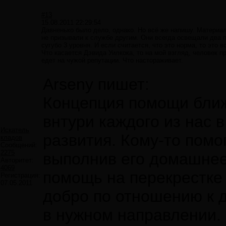
#13
15.08.2011 22:29:54
Давненько было дело, однако. Но всё же напишу. Материал
не призывали к службе другим. Они всегда освещали два пу
сугубо 3 уровня. И если считается, что это норма, то это в
Что касается Дэвида Уилкока, то на мой взгляд, человек 
едет на чужой репутации. Что настораживает.
Arseny пишет:
Концепция помощи ближ
внтури каждого из нас в
Искатель
развития. Кому-то помо
кладов
Сообщений:
2275
выполнив его домашнее 
Авторитет:
4069
помощь на перекрестке 
Регистрация:
07.05.2011
добро по отношению к 
в нужном направлении.