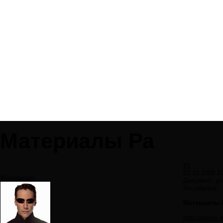
Материалы Ра
#1
02.10.2009 1
Модератор
Документ, у
Инсайдера:
Материалы 
http://idmon.