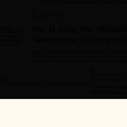
Спасибо Вам большое за вопросы, без них я ничег
#8
24.12.2009 00:18:45
Ра: Я есмь Ра. Упомя
Henson
Сообщений:
2
Авторитет:
5
Чингисхан и Распутин
Регистрация:
24.12.2009
Думаю, имеет место одно из "искажений". Состоящее 
Все три примера так или иначе связаны с русской куль
больше нет с нами, невозможно установить какой реа
#9
24.01.2010 00:19:12
mth
Было бы интересно п
Сообщений:
3
Авторитет:
1
Регистрация:
23.01.2010
Если кому-то пригодя
http://www.llresearch